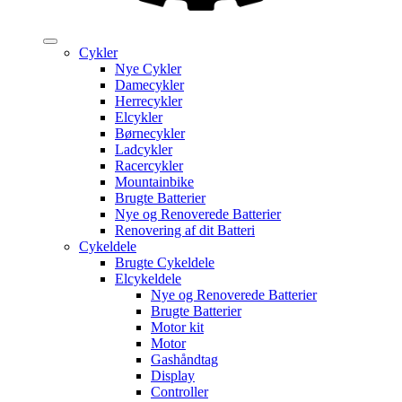
Cykler
Nye Cykler
Damecykler
Herrecykler
Elcykler
Børnecykler
Ladcykler
Racercykler
Mountainbike
Brugte Batterier
Nye og Renoverede Batterier
Renovering af dit Batteri
Cykeldele
Brugte Cykeldele
Elcykeldele
Nye og Renoverede Batterier
Brugte Batterier
Motor kit
Motor
Gashåndtag
Display
Controller