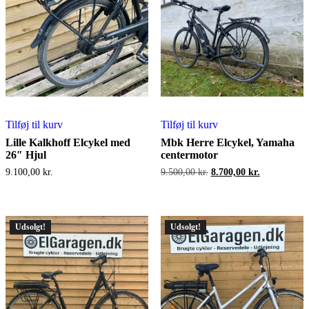
Tilføj til kurv
Tilføj til kurv
Lille Kalkhoff Elcykel med
Mbk Herre Elcykel, Yamaha
26″ Hjul
centermotor
Den
Den
9.100,00
kr.
9.500,00
kr.
8.700,00
kr.
oprindelige
aktuelle
pris
pris
var:
er:
9.500,00 kr..
8.700,00 kr.
Udsolgt!
Udsolgt!