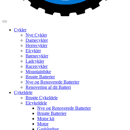
Cykler
Nye Cykler
Damecykler
Herrecykler
Elcykler
Børnecykler
Ladcykler
Racercykler
Mountainbike
Brugte Batterier
Nye og Renoverede Batterier
Renovering af dit Batteri
Cykeldele
Brugte Cykeldele
Elcykeldele
Nye og Renoverede Batterier
Brugte Batterier
Motor kit
Motor
Gashåndtag