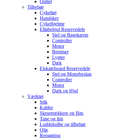
Outlet
Tilbehør
Cykeltøj
Handsker
Cykelhjelme
Elløbehjul Reservedele
Stel og Bagskærm
Controller
Motor
Bremser
Lygter
Dæk
Elskateboard Reservedele
Stel og Motorbeslag
Controller
Motor
Dæk og Hjul
Værktøj
Stik
Kabler
Skruetrækkere og Bits
Tape og lim
Loddekolbe og tilbehør
Olie
Rengøring