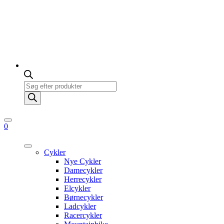
Products
search
0
Cykler
Nye Cykler
Damecykler
Herrecykler
Elcykler
Børnecykler
Ladcykler
Racercykler