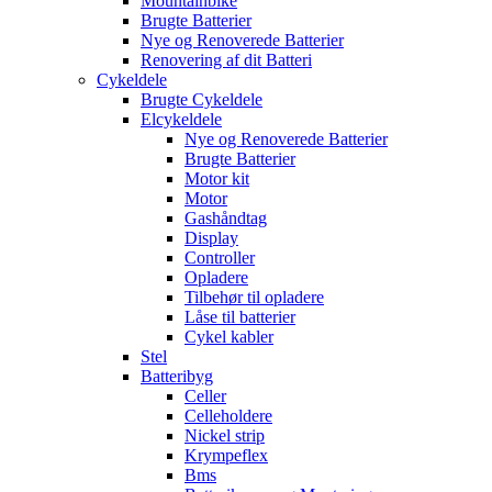
Mountainbike
Brugte Batterier
Nye og Renoverede Batterier
Renovering af dit Batteri
Cykeldele
Brugte Cykeldele
Elcykeldele
Nye og Renoverede Batterier
Brugte Batterier
Motor kit
Motor
Gashåndtag
Display
Controller
Opladere
Tilbehør til opladere
Låse til batterier
Cykel kabler
Stel
Batteribyg
Celler
Celleholdere
Nickel strip
Krympeflex
Bms