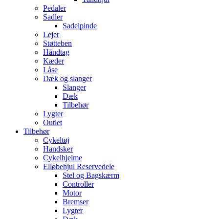
Pedaler
Sadler
Sadelpinde
Lejer
Støtteben
Håndtag
Kæder
Låse
Dæk og slanger
Slanger
Dæk
Tilbehør
Lygter
Outlet
Tilbehør
Cykeltøj
Handsker
Cykelhjelme
Elløbehjul Reservedele
Stel og Bagskærm
Controller
Motor
Bremser
Lygter