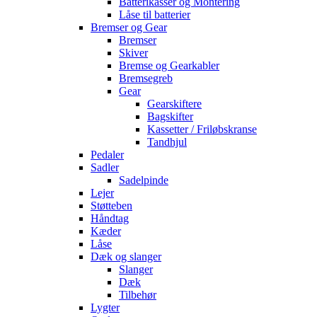
Batterikasser og Montering
Låse til batterier
Bremser og Gear
Bremser
Skiver
Bremse og Gearkabler
Bremsegreb
Gear
Gearskiftere
Bagskifter
Kassetter / Friløbskranse
Tandhjul
Pedaler
Sadler
Sadelpinde
Lejer
Støtteben
Håndtag
Kæder
Låse
Dæk og slanger
Slanger
Dæk
Tilbehør
Lygter