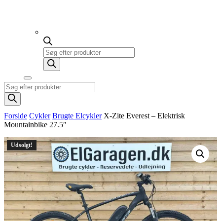
Products
search
Products
search
Forside
Cykler
Brugte Elcykler
X-Zite Everest – Elektrisk
Mountainbike 27.5″
Udsolgt!