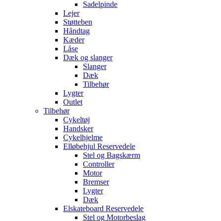
Sadelpinde
Lejer
Støtteben
Håndtag
Kæder
Låse
Dæk og slanger
Slanger
Dæk
Tilbehør
Lygter
Outlet
Tilbehør
Cykeltøj
Handsker
Cykelhjelme
Elløbehjul Reservedele
Stel og Bagskærm
Controller
Motor
Bremser
Lygter
Dæk
Elskateboard Reservedele
Stel og Motorbeslag