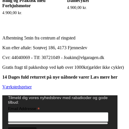
Billig og Praktisk med
Damecykel
Forhjulsmotor
4.900,00
kr.
4.900,00
kr.
Afhentning 5min fra centrum af ringsted
Kun efter aftale: Sorøvej 186, 4173 Fjenneslev
Cvr: 44040069
-
Tlf: 30721049 - Joakim@elgaragen.dk
Gratis fragt til pakkeshop ved køb over 1000kr(gælder ikke cykler)
14 Dages fuld returret på nye uåbnede varer Læs mere her
Værkstedspriser
Tilmeld dig vores nyhedsbrev med rabatkoder og gode
tilbud:
*
Email Addresse