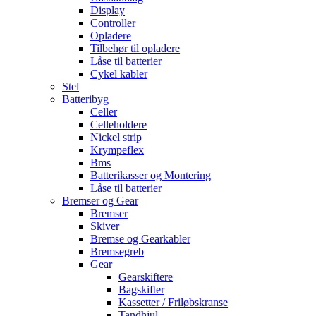
Display
Controller
Opladere
Tilbehør til opladere
Låse til batterier
Cykel kabler
Stel
Batteribyg
Celler
Celleholdere
Nickel strip
Krympeflex
Bms
Batterikasser og Montering
Låse til batterier
Bremser og Gear
Bremser
Skiver
Bremse og Gearkabler
Bremsegreb
Gear
Gearskiftere
Bagskifter
Kassetter / Friløbskranse
Tandhjul