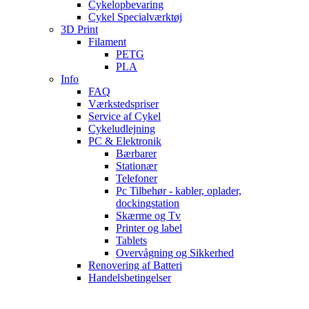
Cykelopbevaring
Cykel Specialværktøj
3D Print
Filament
PETG
PLA
Info
FAQ
Værkstedspriser
Service af Cykel
Cykeludlejning
PC & Elektronik
Bærbarer
Stationær
Telefoner
Pc Tilbehør - kabler, oplader,
dockingstation
Skærme og Tv
Printer og label
Tablets
Overvågning og Sikkerhed
Renovering af Batteri
Handelsbetingelser