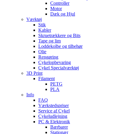
Controller
Motor
Dæk og Hjul
Værktøj
Stik
Kabler
Skruetrækkere og Bits
Tape og lim
Loddekolbe og tilbehør
Olie
Rengøring
Cykelopbevaring
Cykel Specialværktøj
3D Print
Filament
PETG
PLA
Info
FAQ
Værkstedspriser
Service af Cykel
Cykeludlejning
PC & Elektronik
Bærbarer
Stationær