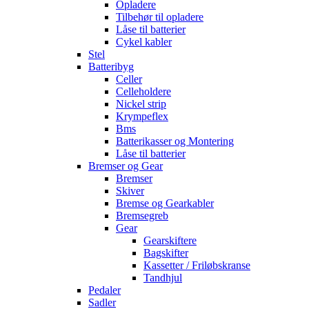
Opladere
Tilbehør til opladere
Låse til batterier
Cykel kabler
Stel
Batteribyg
Celler
Celleholdere
Nickel strip
Krympeflex
Bms
Batterikasser og Montering
Låse til batterier
Bremser og Gear
Bremser
Skiver
Bremse og Gearkabler
Bremsegreb
Gear
Gearskiftere
Bagskifter
Kassetter / Friløbskranse
Tandhjul
Pedaler
Sadler