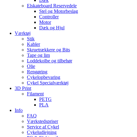
Dæk
Elskateboard Reservedele
Stel og Motorbeslag
Controller
Motor
Dæk og Hjul
Værktøj
Stik
Kabler
Skruetrækkere og Bits
Tape og lim
Loddekolbe og tilbehør
Olie
Rengøring
Cykelopbevaring
Cykel Specialværktøj
3D Print
Filament
PETG
PLA
Info
FAQ
Værkstedspriser
Service af Cykel
Cykeludlejning