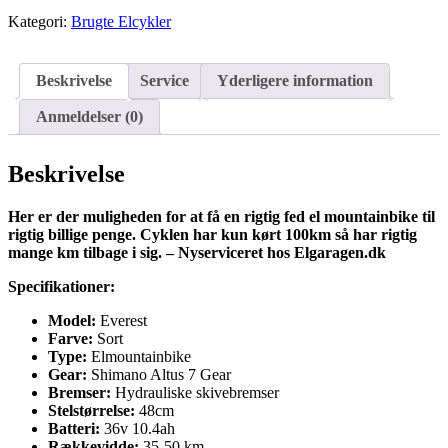
Kategori:
Brugte Elcykler
Beskrivelse
Service
Yderligere information
Anmeldelser (0)
Beskrivelse
Her er der muligheden for at få en rigtig fed el mountainbike til
rigtig billige penge. Cyklen har kun kørt 100km så har rigtig
mange km tilbage i sig. – Nyserviceret hos Elgaragen.dk
Specifikationer:
Model:
Everest
Farve:
Sort
Type:
Elmountainbike
Gear:
Shimano Altus 7 Gear
Bremser:
Hydrauliske skivebremser
Stelstørrelse:
48cm
Batteri:
36v 10.4ah
Rækkevidde:
35-50 km