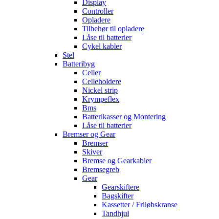
Display
Controller
Opladere
Tilbehør til opladere
Låse til batterier
Cykel kabler
Stel
Batteribyg
Celler
Celleholdere
Nickel strip
Krympeflex
Bms
Batterikasser og Montering
Låse til batterier
Bremser og Gear
Bremser
Skiver
Bremse og Gearkabler
Bremsegreb
Gear
Gearskiftere
Bagskifter
Kassetter / Friløbskranse
Tandhjul