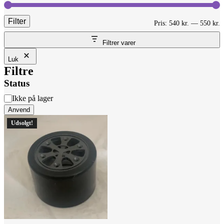
Filter
M
H
Pris:
540 kr.
—
550 kr.
p
p
Filtrer varer
Luk
Filtre
Status
Status
Ikke på lager
Anvend
Udsolgt!