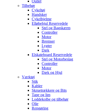
Outlet
Tilbehør
Cykeltøj
Handsker
Cykelhjelme
Elløbehjul Reservedele
Stel og Bagskærm
Controller
Motor
Bremser
Lygter
Dæk
Elskateboard Reservedele
Stel og Motorbeslag
Controller
Motor
Dæk og Hjul
Værktøj
Stik
Kabler
Skruetrækkere og Bits
Tape og lim
Loddekolbe og tilbehør
Olie
Rengøring