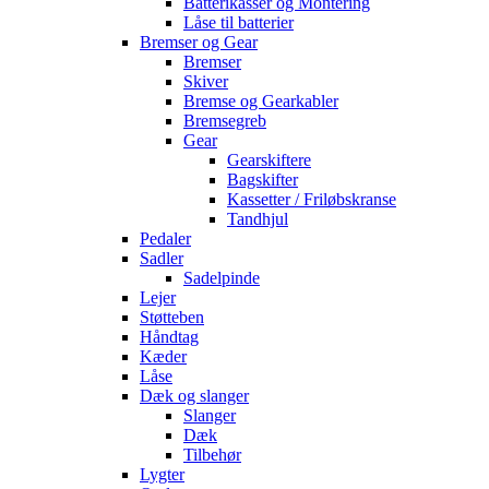
Batterikasser og Montering
Låse til batterier
Bremser og Gear
Bremser
Skiver
Bremse og Gearkabler
Bremsegreb
Gear
Gearskiftere
Bagskifter
Kassetter / Friløbskranse
Tandhjul
Pedaler
Sadler
Sadelpinde
Lejer
Støtteben
Håndtag
Kæder
Låse
Dæk og slanger
Slanger
Dæk
Tilbehør
Lygter