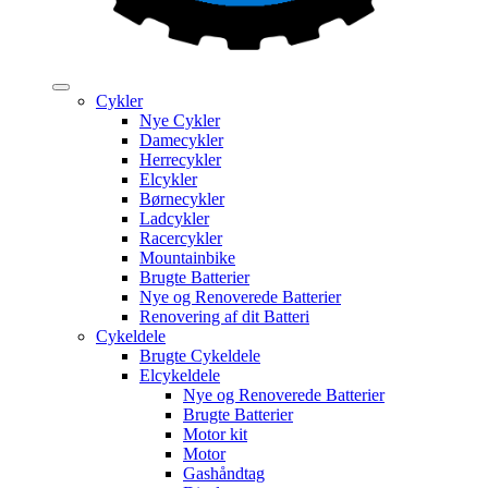
Cykler
Nye Cykler
Damecykler
Herrecykler
Elcykler
Børnecykler
Ladcykler
Racercykler
Mountainbike
Brugte Batterier
Nye og Renoverede Batterier
Renovering af dit Batteri
Cykeldele
Brugte Cykeldele
Elcykeldele
Nye og Renoverede Batterier
Brugte Batterier
Motor kit
Motor
Gashåndtag