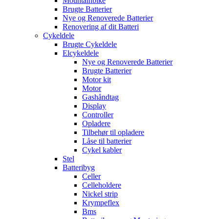
Mountainbike
Brugte Batterier
Nye og Renoverede Batterier
Renovering af dit Batteri
Cykeldele
Brugte Cykeldele
Elcykeldele
Nye og Renoverede Batterier
Brugte Batterier
Motor kit
Motor
Gashåndtag
Display
Controller
Opladere
Tilbehør til opladere
Låse til batterier
Cykel kabler
Stel
Batteribyg
Celler
Celleholdere
Nickel strip
Krympeflex
Bms