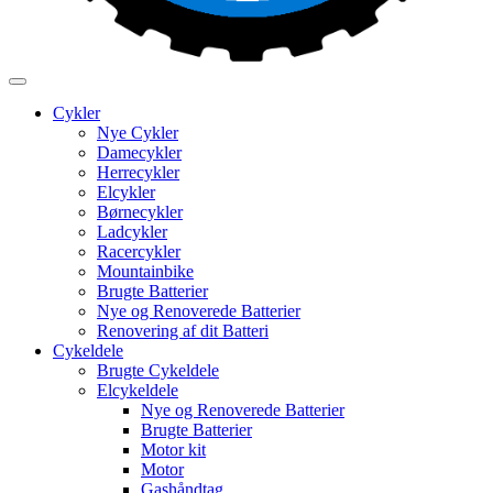
Cykler
Nye Cykler
Damecykler
Herrecykler
Elcykler
Børnecykler
Ladcykler
Racercykler
Mountainbike
Brugte Batterier
Nye og Renoverede Batterier
Renovering af dit Batteri
Cykeldele
Brugte Cykeldele
Elcykeldele
Nye og Renoverede Batterier
Brugte Batterier
Motor kit
Motor
Gashåndtag