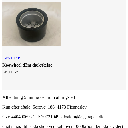
Læs mere
Koowheel d3m dæk/fælge
549,00
kr.
Afhentning 5min fra centrum af ringsted
Kun efter aftale: Sorøvej 186, 4173 Fjenneslev
Cvr: 44040069
-
Tlf: 30721049 - Joakim@elgaragen.dk
Gratis fragt til pakkeshop ved køb over 1000kr(gælder ikke cykler)