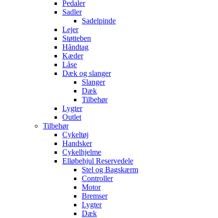
Pedaler
Sadler
Sadelpinde
Lejer
Støtteben
Håndtag
Kæder
Låse
Dæk og slanger
Slanger
Dæk
Tilbehør
Lygter
Outlet
Tilbehør
Cykeltøj
Handsker
Cykelhjelme
Elløbehjul Reservedele
Stel og Bagskærm
Controller
Motor
Bremser
Lygter
Dæk