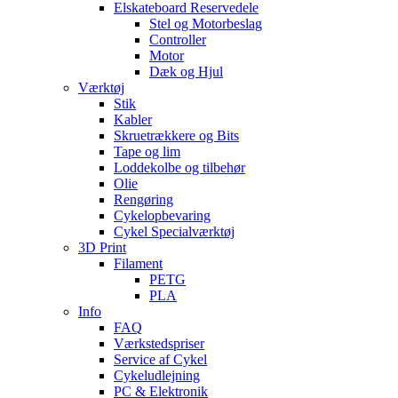
Elskateboard Reservedele
Stel og Motorbeslag
Controller
Motor
Dæk og Hjul
Værktøj
Stik
Kabler
Skruetrækkere og Bits
Tape og lim
Loddekolbe og tilbehør
Olie
Rengøring
Cykelopbevaring
Cykel Specialværktøj
3D Print
Filament
PETG
PLA
Info
FAQ
Værkstedspriser
Service af Cykel
Cykeludlejning
PC & Elektronik