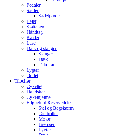
Pedaler
Sadler
Sadelpinde
Lejer
Støtteben
Håndtag
Kæder
Låse
Dæk og slanger
Slanger
Dæk
Tilbehør
Lygter
Outlet
Tilbehør
Cykeltøj
Handsker
Cykelhjelme
Elløbehjul Reservedele
Stel og Bagskærm
Controller
Motor
Bremser
Lygter