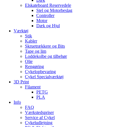
Dæk
Elskateboard Reservedele
Stel og Motorbeslag
Controller
Motor
Dæk og Hjul
Værktøj
Stik
Kabler
Skruetrækkere og Bits
Tape og lim
Loddekolbe og tilbehør
Olie
Rengøring
Cykelopbevaring
Cykel Specialværktøj
3D Print
Filament
PETG
PLA
Info
FAQ
Værkstedspriser
Service af Cykel
Cykeludlejning