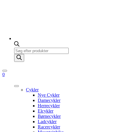
Products
search
0
Cykler
Nye Cykler
Damecykler
Herrecykler
Elcykler
Børnecykler
Ladcykler
Racercykler