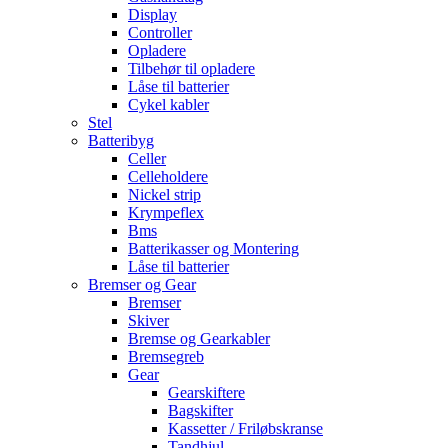
Display
Controller
Opladere
Tilbehør til opladere
Låse til batterier
Cykel kabler
Stel
Batteribyg
Celler
Celleholdere
Nickel strip
Krympeflex
Bms
Batterikasser og Montering
Låse til batterier
Bremser og Gear
Bremser
Skiver
Bremse og Gearkabler
Bremsegreb
Gear
Gearskiftere
Bagskifter
Kassetter / Friløbskranse
Tandhjul