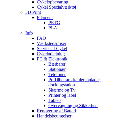
Cykelopbevaring
Cykel Specialværktøj
3D Print
Filament
PETG
PLA
Info
FAQ
Værkstedspriser
Service af Cykel
Cykeludlejning
PC & Elektronik
Bærbarer
Stationær
Telefoner
Pc Tilbehør - kabler, oplader,
dockingstation
Skærme og Tv
Printer og label
Tablets
Overvågning og Sikkerhed
Renovering af Batteri
Handelsbetingelser