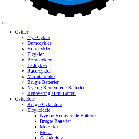
Cykler
Nye Cykler
Damecykler
Herrecykler
Elcykler
Børnecykler
Ladcykler
Racercykler
Mountainbike
Brugte Batterier
Nye og Renoverede Batterier
Renovering af dit Batteri
Cykeldele
Brugte Cykeldele
Elcykeldele
Nye og Renoverede Batterier
Brugte Batterier
Motor kit
Motor
Gashåndtag