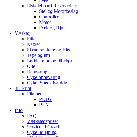
Dæk
Elskateboard Reservedele
Stel og Motorbeslag
Controller
Motor
Dæk og Hjul
Værktøj
Stik
Kabler
Skruetrækkere og Bits
Tape og lim
Loddekolbe og tilbehør
Olie
Rengøring
Cykelopbevaring
Cykel Specialværktøj
3D Print
Filament
PETG
PLA
Info
FAQ
Værkstedspriser
Service af Cykel
Cykeludlejning