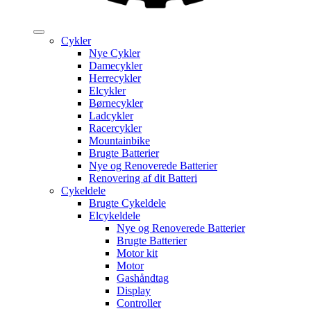
Cykler
Nye Cykler
Damecykler
Herrecykler
Elcykler
Børnecykler
Ladcykler
Racercykler
Mountainbike
Brugte Batterier
Nye og Renoverede Batterier
Renovering af dit Batteri
Cykeldele
Brugte Cykeldele
Elcykeldele
Nye og Renoverede Batterier
Brugte Batterier
Motor kit
Motor
Gashåndtag
Display
Controller