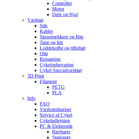
Controller
Motor
Dæk og Hjul
Værktøj
Stik
Kabler
Skruetrækkere og Bits
Tape og lim
Loddekolbe og tilbehør
Olie
Rengøring
Cykelopbevaring
Cykel Specialværktøj
3D Print
Filament
PETG
PLA
Info
FAQ
Værkstedspriser
Service af Cykel
Cykeludlejning
PC & Elektronik
Bærbarer
Stationær