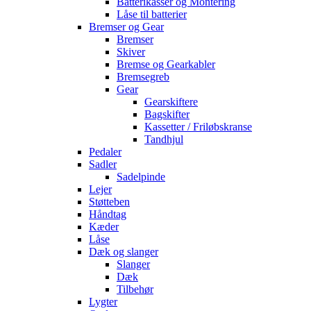
Batterikasser og Montering
Låse til batterier
Bremser og Gear
Bremser
Skiver
Bremse og Gearkabler
Bremsegreb
Gear
Gearskiftere
Bagskifter
Kassetter / Friløbskranse
Tandhjul
Pedaler
Sadler
Sadelpinde
Lejer
Støtteben
Håndtag
Kæder
Låse
Dæk og slanger
Slanger
Dæk
Tilbehør
Lygter