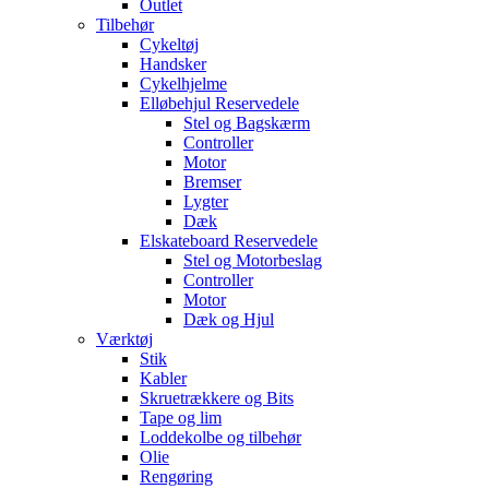
Outlet
Tilbehør
Cykeltøj
Handsker
Cykelhjelme
Elløbehjul Reservedele
Stel og Bagskærm
Controller
Motor
Bremser
Lygter
Dæk
Elskateboard Reservedele
Stel og Motorbeslag
Controller
Motor
Dæk og Hjul
Værktøj
Stik
Kabler
Skruetrækkere og Bits
Tape og lim
Loddekolbe og tilbehør
Olie
Rengøring