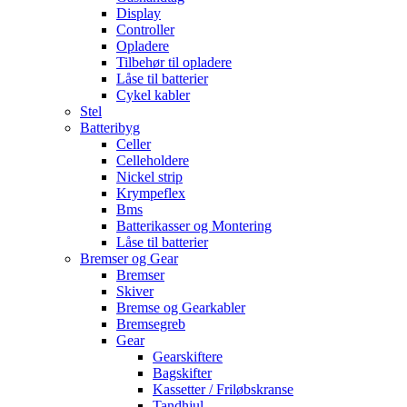
Display
Controller
Opladere
Tilbehør til opladere
Låse til batterier
Cykel kabler
Stel
Batteribyg
Celler
Celleholdere
Nickel strip
Krympeflex
Bms
Batterikasser og Montering
Låse til batterier
Bremser og Gear
Bremser
Skiver
Bremse og Gearkabler
Bremsegreb
Gear
Gearskiftere
Bagskifter
Kassetter / Friløbskranse
Tandhjul