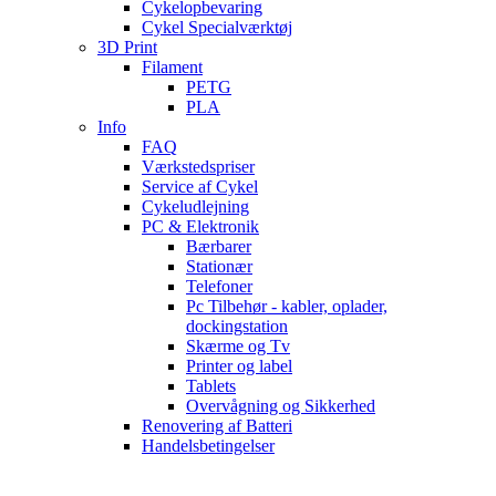
Cykelopbevaring
Cykel Specialværktøj
3D Print
Filament
PETG
PLA
Info
FAQ
Værkstedspriser
Service af Cykel
Cykeludlejning
PC & Elektronik
Bærbarer
Stationær
Telefoner
Pc Tilbehør - kabler, oplader,
dockingstation
Skærme og Tv
Printer og label
Tablets
Overvågning og Sikkerhed
Renovering af Batteri
Handelsbetingelser