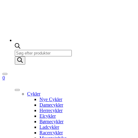
Products
search
0
Cykler
Nye Cykler
Damecykler
Herrecykler
Elcykler
Børnecykler
Ladcykler
Racercykler