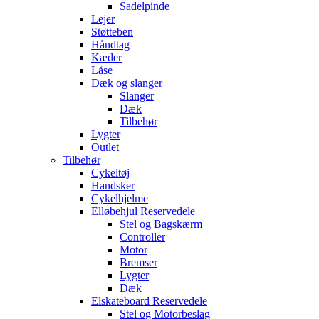
Sadelpinde
Lejer
Støtteben
Håndtag
Kæder
Låse
Dæk og slanger
Slanger
Dæk
Tilbehør
Lygter
Outlet
Tilbehør
Cykeltøj
Handsker
Cykelhjelme
Elløbehjul Reservedele
Stel og Bagskærm
Controller
Motor
Bremser
Lygter
Dæk
Elskateboard Reservedele
Stel og Motorbeslag