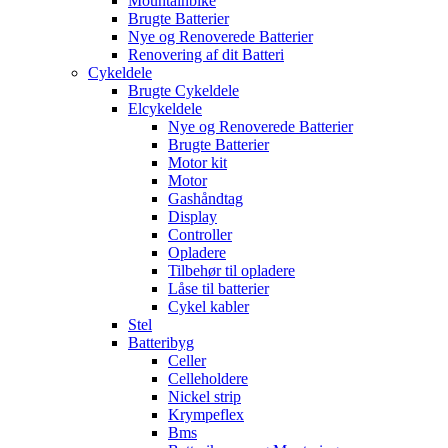
Mountainbike
Brugte Batterier
Nye og Renoverede Batterier
Renovering af dit Batteri
Cykeldele
Brugte Cykeldele
Elcykeldele
Nye og Renoverede Batterier
Brugte Batterier
Motor kit
Motor
Gashåndtag
Display
Controller
Opladere
Tilbehør til opladere
Låse til batterier
Cykel kabler
Stel
Batteribyg
Celler
Celleholdere
Nickel strip
Krympeflex
Bms