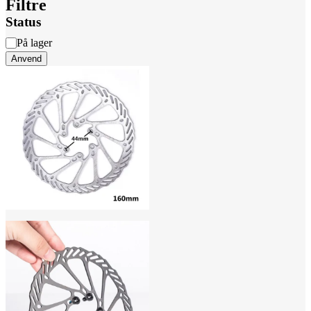
Filtre
Status
Status
På lager
Anvend