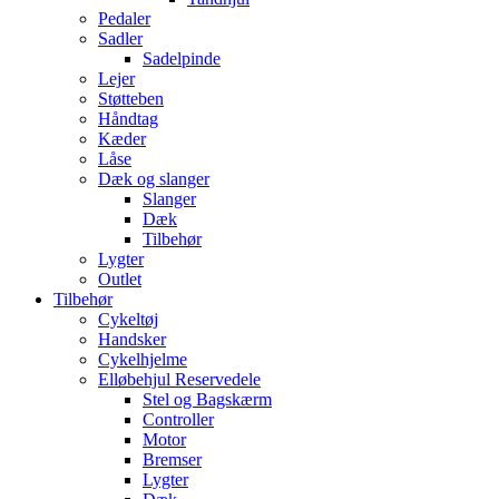
Pedaler
Sadler
Sadelpinde
Lejer
Støtteben
Håndtag
Kæder
Låse
Dæk og slanger
Slanger
Dæk
Tilbehør
Lygter
Outlet
Tilbehør
Cykeltøj
Handsker
Cykelhjelme
Elløbehjul Reservedele
Stel og Bagskærm
Controller
Motor
Bremser
Lygter