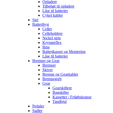
Opladere
Tilbehør til opladere
Låse til batterier
Cykel kabler
Stel
Batteribyg
Celler
Celleholdere
Nickel strip
Krympeflex
Bms
Batterikasser og Montering
Låse til batterier
Bremser og Gear
Bremser
Skiver
Bremse og Gearkabler
Bremsegreb
Gear
Gearskiftere
Bagskifter
Kassetter / Friløbskranse
Tandhjul
Pedaler
Sadler