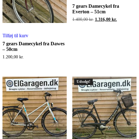
7 gears Damecykel fra
Everton – 51cm
Den
Den
1.400,00
kr.
1.316,00
kr.
oprindelige
aktuelle
pris
pris
var:
er:
Tilføj til kurv
1.400,00 kr..
1.316,00 kr.
7 gears Damecykel fra Dawes
– 50cm
1.200,00
kr.
Udsolgt!