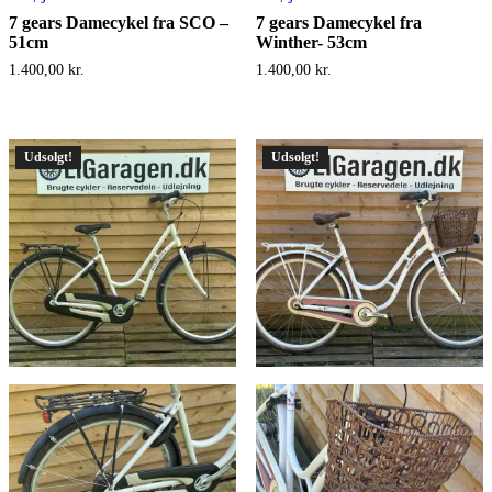
7 gears Damecykel fra SCO –
7 gears Damecykel fra
51cm
Winther- 53cm
1.400,00
kr.
1.400,00
kr.
Udsolgt!
Udsolgt!