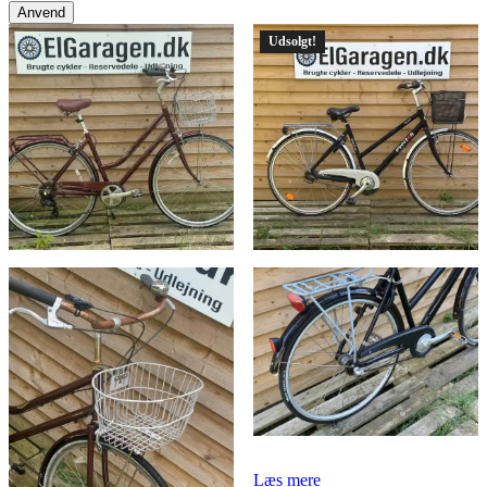
Anvend
Udsolgt!
Læs mere