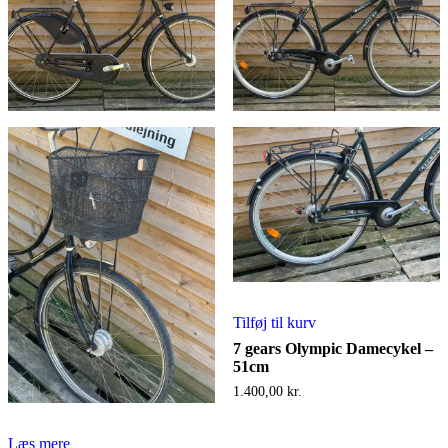
Tilføj til kurv
7 gears Olympic Damecykel –
51cm
1.400,00
kr.
Læs mere