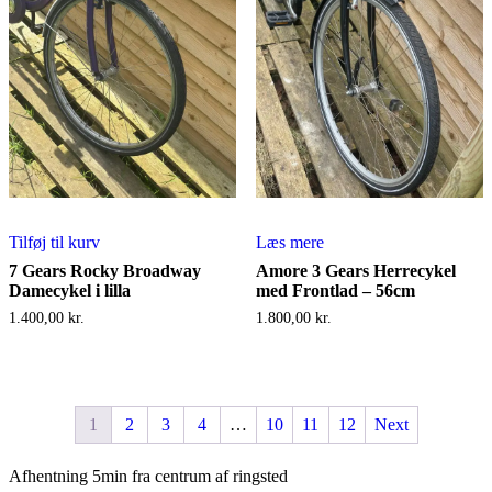
Tilføj til kurv
Læs mere
7 Gears Rocky Broadway
Amore 3 Gears Herrecykel
Damecykel i lilla
med Frontlad – 56cm
1.400,00
kr.
1.800,00
kr.
1
2
3
4
…
10
11
12
Next
Afhentning 5min fra centrum af ringsted