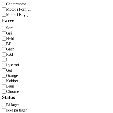
Motortype
Centermotor
Motor i Forhjul
Motor i Baghjul
Farve
Farve
Sort
Grå
Hvid
Blå
Grøn
Rød
Lilla
Lyserød
Gul
Orange
Kobber
Brun
Chrome
Status
Status
På lager
Ikke på lager