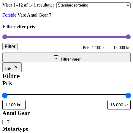
Viser 1–12 af 141 resultater
Forside
Vare Antal Gear
7
Filtrer efter pris
Filter
M
H
Pris:
1.100 kr.
—
18.000 kr.
p
p
Filtrer varer
Luk
Filtre
Pris
Antal Gear
Antal
7
Gear
Motortype