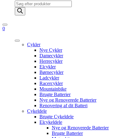
Products
search
0
Cykler
Nye Cykler
Damecykler
Herrecykler
Elcykler
Børnecykler
Ladcykler
Racercykler
Mountainbike
Brugte Batterier
Nye og Renoverede Batterier
Renovering af dit Batteri
Cykeldele
Brugte Cykeldele
Elcykeldele
Nye og Renoverede Batterier
Brugte Batterier