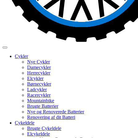
Cykler
Nye Cykler
Damecykler
Herrecykler
Elcykler
Børnecykler
Ladcykler
Racercykler
Mountainbike
Brugte Batterier
Nye og Renoverede Batterier
Renovering af dit Batteri
Cykeldele
Brugte Cykeldele
Elcykeldele