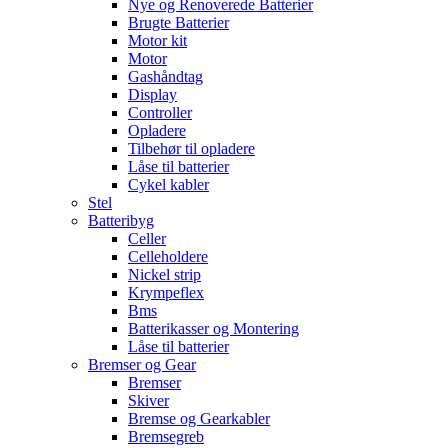
Nye og Renoverede Batterier
Brugte Batterier
Motor kit
Motor
Gashåndtag
Display
Controller
Opladere
Tilbehør til opladere
Låse til batterier
Cykel kabler
Stel
Batteribyg
Celler
Celleholdere
Nickel strip
Krympeflex
Bms
Batterikasser og Montering
Låse til batterier
Bremser og Gear
Bremser
Skiver
Bremse og Gearkabler
Bremsegreb