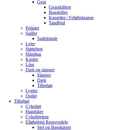
Gear
Gearskiftere
Bagskifter
Kassetter / Friløbskranse
Tandhjul
Pedaler
Sadler
Sadelpinde
Lejer
Støtteben
Håndtag
Kæder
Låse
Dæk og slanger
Slanger
Dæk
Tilbehør
Lygter
Outlet
Tilbehør
Cykeltøj
Handsker
Cykelhjelme
Elløbehjul Reservedele
Stel og Bagskærm