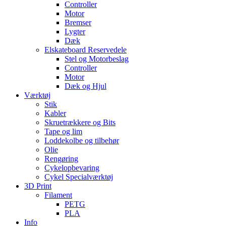
Controller
Motor
Bremser
Lygter
Dæk
Elskateboard Reservedele
Stel og Motorbeslag
Controller
Motor
Dæk og Hjul
Værktøj
Stik
Kabler
Skruetrækkere og Bits
Tape og lim
Loddekolbe og tilbehør
Olie
Rengøring
Cykelopbevaring
Cykel Specialværktøj
3D Print
Filament
PETG
PLA
Info