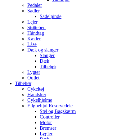
Pedaler
Sadler
Sadelpinde
Lejer
Støtteben
Håndtag
Kæder
Låse
Dæk og slanger
Slanger
Dæk
Tilbehør
Lygter
Outlet
Tilbehør
Cykeltøj
Handsker
Cykelhjelme
Elløbehjul Reservedele
Stel og Bagskærm
Controller
Motor
Bremser
Lygter