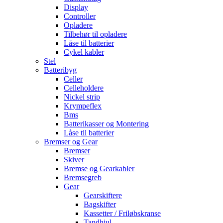
Display
Controller
Opladere
Tilbehør til opladere
Låse til batterier
Cykel kabler
Stel
Batteribyg
Celler
Celleholdere
Nickel strip
Krympeflex
Bms
Batterikasser og Montering
Låse til batterier
Bremser og Gear
Bremser
Skiver
Bremse og Gearkabler
Bremsegreb
Gear
Gearskiftere
Bagskifter
Kassetter / Friløbskranse
Tandhjul