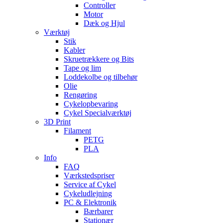
Controller
Motor
Dæk og Hjul
Værktøj
Stik
Kabler
Skruetrækkere og Bits
Tape og lim
Loddekolbe og tilbehør
Olie
Rengøring
Cykelopbevaring
Cykel Specialværktøj
3D Print
Filament
PETG
PLA
Info
FAQ
Værkstedspriser
Service af Cykel
Cykeludlejning
PC & Elektronik
Bærbarer
Stationær