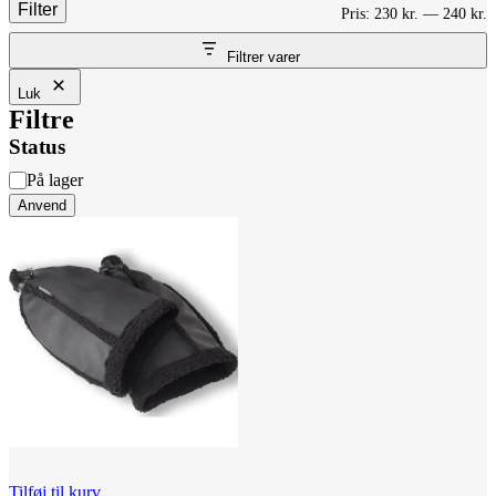
Filter
M
H
Pris:
230 kr.
—
240 kr.
p
p
Filtrer varer
Luk
Filtre
Status
Status
På lager
Anvend
Tilføj til kurv