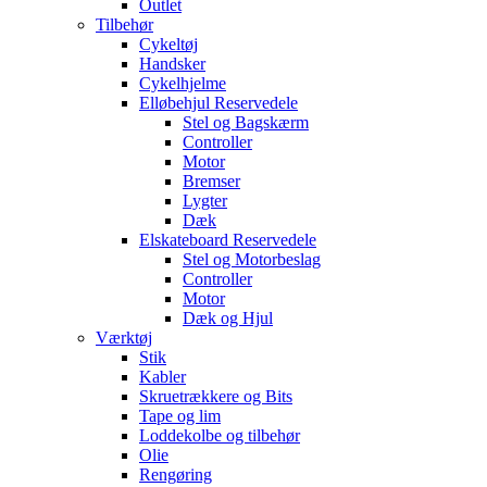
Outlet
Tilbehør
Cykeltøj
Handsker
Cykelhjelme
Elløbehjul Reservedele
Stel og Bagskærm
Controller
Motor
Bremser
Lygter
Dæk
Elskateboard Reservedele
Stel og Motorbeslag
Controller
Motor
Dæk og Hjul
Værktøj
Stik
Kabler
Skruetrækkere og Bits
Tape og lim
Loddekolbe og tilbehør
Olie
Rengøring