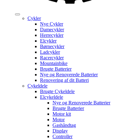
Cykler
Nye Cykler
Damecykler
Herrecykler
Elcykler
Børnecykler
Ladcykler
Racercykler
Mountainbike
Brugte Batterier
Nye og Renoverede Batterier
Renovering af dit Batteri
Cykeldele
Brugte Cykeldele
Elcykeldele
Nye og Renoverede Batterier
Brugte Batterier
Motor kit
Motor
Gashåndtag
Display
Controller