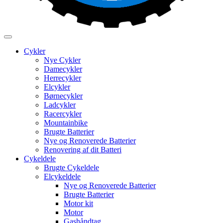
Cykler
Nye Cykler
Damecykler
Herrecykler
Elcykler
Børnecykler
Ladcykler
Racercykler
Mountainbike
Brugte Batterier
Nye og Renoverede Batterier
Renovering af dit Batteri
Cykeldele
Brugte Cykeldele
Elcykeldele
Nye og Renoverede Batterier
Brugte Batterier
Motor kit
Motor
Gashåndtag