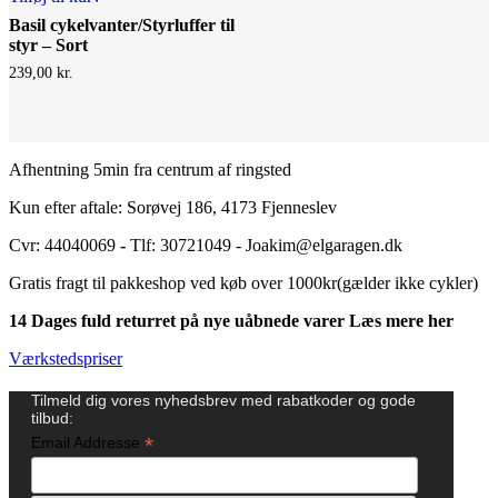
Basil cykelvanter/Styrluffer til
styr – Sort
239,00
kr.
Afhentning 5min fra centrum af ringsted
Kun efter aftale: Sorøvej 186, 4173 Fjenneslev
Cvr: 44040069
-
Tlf: 30721049 - Joakim@elgaragen.dk
Gratis fragt til pakkeshop ved køb over 1000kr(gælder ikke cykler)
14 Dages fuld returret på nye uåbnede varer Læs mere her
Værkstedspriser
Tilmeld dig vores nyhedsbrev med rabatkoder og gode
tilbud:
*
Email Addresse