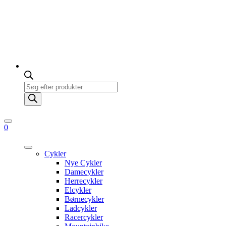
Products
search
0
Cykler
Nye Cykler
Damecykler
Herrecykler
Elcykler
Børnecykler
Ladcykler
Racercykler