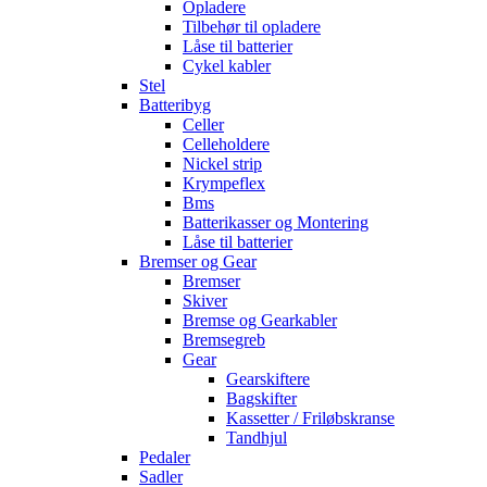
Opladere
Tilbehør til opladere
Låse til batterier
Cykel kabler
Stel
Batteribyg
Celler
Celleholdere
Nickel strip
Krympeflex
Bms
Batterikasser og Montering
Låse til batterier
Bremser og Gear
Bremser
Skiver
Bremse og Gearkabler
Bremsegreb
Gear
Gearskiftere
Bagskifter
Kassetter / Friløbskranse
Tandhjul
Pedaler
Sadler