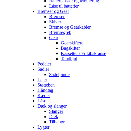
Batterikasser og Montering
Låse til batterier
Bremser og Gear
Bremser
Skiver
Bremse og Gearkabler
Bremsegreb
Gear
Gearskiftere
Bagskifter
Kassetter / Friløbskranse
Tandhjul
Pedaler
Sadler
Sadelpinde
Lejer
Støtteben
Håndtag
Kæder
Låse
Dæk og slanger
Slanger
Dæk
Tilbehør
Lygter