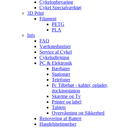
Cykelopbevaring
Cykel Specialværktøj
3D Print
Filament
PETG
PLA
Info
FAQ
Værkstedspriser
Service af Cykel
Cykeludlejning
PC & Elektronik
Bærbarer
Stationær
Telefoner
Pc Tilbehør - kabler, oplader,
dockingstation
Skærme og Tv
Printer og label
Tablets
Overvågning og Sikkerhed
Renovering af Batteri
Handelsbetingelser