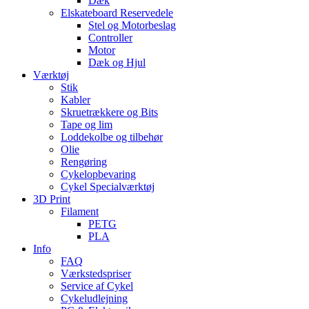
Dæk
Elskateboard Reservedele
Stel og Motorbeslag
Controller
Motor
Dæk og Hjul
Værktøj
Stik
Kabler
Skruetrækkere og Bits
Tape og lim
Loddekolbe og tilbehør
Olie
Rengøring
Cykelopbevaring
Cykel Specialværktøj
3D Print
Filament
PETG
PLA
Info
FAQ
Værkstedspriser
Service af Cykel
Cykeludlejning