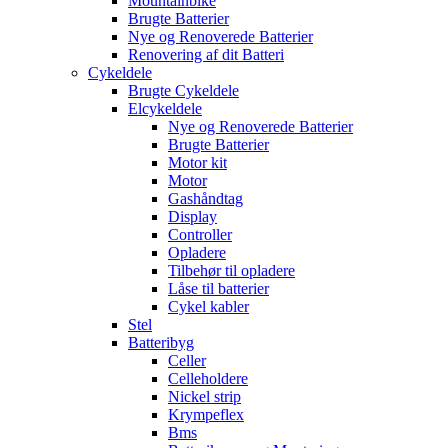
Mountainbike
Brugte Batterier
Nye og Renoverede Batterier
Renovering af dit Batteri
Cykeldele
Brugte Cykeldele
Elcykeldele
Nye og Renoverede Batterier
Brugte Batterier
Motor kit
Motor
Gashåndtag
Display
Controller
Opladere
Tilbehør til opladere
Låse til batterier
Cykel kabler
Stel
Batteribyg
Celler
Celleholdere
Nickel strip
Krympeflex
Bms