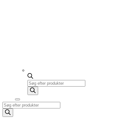
Products
search
Products
search
Lygter