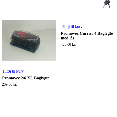
Tilføj til kurv
Promovec Carrier 4 Baglygte
med lås
425,00
kr.
Tilføj til kurv
Promovec 2/6 XL Baglygte
239,00
kr.
Afhentning 5min fra centrum af ringsted
Kun efter aftale: Sorøvej 186, 4173 Fjenneslev