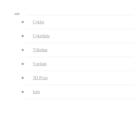
Cykler
Cykeldele
Tilbehør
Værktøj
3D Print
Info