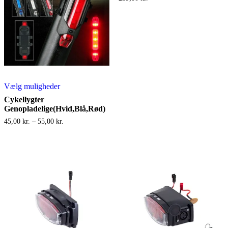
Dette
Vælg muligheder
vare
har
Cykellygter
flere
Genopladelige(Hvid,Blå,Rød)
varianter.
Prisinterval:
45,00
kr.
–
55,00
kr.
Mulighederne
45,00 kr.
kan
til
vælges
55,00 kr.
på
varesiden