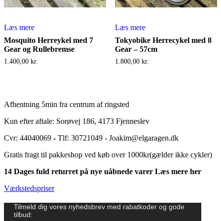
Læs mere
Læs mere
Mosquito Herreykel med 7
Tokyobike Herrecykel med 8
Gear og Rullebremse
Gear – 57cm
1.400,00
kr.
1.800,00
kr.
Afhentning 5min fra centrum af ringsted
Kun efter aftale: Sorøvej 186, 4173 Fjenneslev
Cvr: 44040069
-
Tlf: 30721049 - Joakim@elgaragen.dk
Gratis fragt til pakkeshop ved køb over 1000kr(gælder ikke cykler)
14 Dages fuld returret på nye uåbnede varer Læs mere her
Værkstedspriser
Tilmeld dig vores nyhedsbrev med rabatkoder og gode
tilbud: