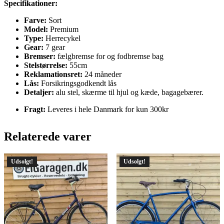
Specifikationer:
Farve:
Sort
Model:
Premium
Type:
Herrecykel
Gear:
7 gear
Bremser:
fælgbremse for og fodbremse bag
Stelstørrelse:
55cm
Reklamationsret:
24 måneder
Lås:
Forsikringsgodkendt lås
Detaljer:
alu stel, skærme til hjul og kæde, bagagebærer.
Fragt:
Leveres i hele Danmark for kun 300kr
Relaterede varer
Udsolgt!
Udsolgt!