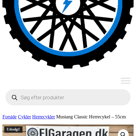
Products
search
Forside
Cykler
Herrecykler
Mustang Classic Herrecykel – 55cm
Udsolgt!