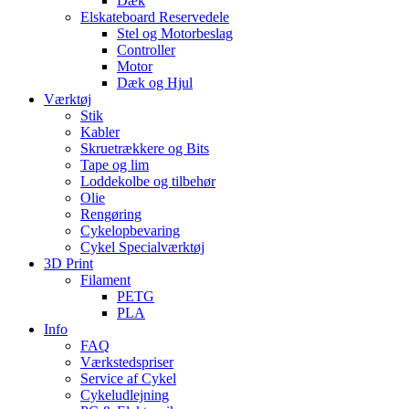
Dæk
Elskateboard Reservedele
Stel og Motorbeslag
Controller
Motor
Dæk og Hjul
Værktøj
Stik
Kabler
Skruetrækkere og Bits
Tape og lim
Loddekolbe og tilbehør
Olie
Rengøring
Cykelopbevaring
Cykel Specialværktøj
3D Print
Filament
PETG
PLA
Info
FAQ
Værkstedspriser
Service af Cykel
Cykeludlejning