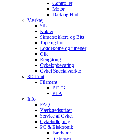
Controller
Motor
Dæk og Hjul
Værktøj
Stik
Kabler
Skruetrækkere og Bits
Tape og lim
Loddekolbe og tilbehør
Olie
Rengøring
Cykelopbevaring
Cykel Specialværktøj
3D Print
Filament
PETG
PLA
Info
FAQ
Værkstedspriser
Service af Cykel
Cykeludlejning
PC & Elektronik
Bærbarer
Stationær