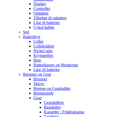
Display
Controller
Opladere
Tilbehør til opladere
Låse til batterier
Cykel kabler
Stel
Batteribyg
Celler
Celleholdere
Nickel strip
Krympeflex
Bms
Batterikasser og Montering
Låse til batterier
Bremser og Gear
Bremser
Skiver
Bremse og Gearkabler
Bremsegreb
Gear
Gearskiftere
Bagskifter
Kassetter / Friløbskranse
Tandhjul