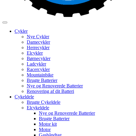
Cykler
Nye Cykler
Damecykler
Herrecykler
Elcykler
Børnecykler
Ladcykler
Racercykler
Mountainbike
Brugte Batterier
Nye og Renoverede Batterier
Renovering af dit Batteri
Cykeldele
Brugte Cykeldele
Elcykeldele
Nye og Renoverede Batterier
Brugte Batterier
Motor kit
Motor
Gashåndtag