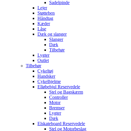
Sadelpinde
Lejer
Støtteben
Håndtag
Kæder
Låse
Dæk og slanger
Slanger
Dæk
Tilbehør
Lygter
Outlet
Tilbehør
Cykeltøj
Handsker
Cykelhjelme
Elløbehjul Reservedele
Stel og Bagskærm
Controller
Motor
Bremser
Lygter
Dæk
Elskateboard Reservedele
Stel og Motorbeslag