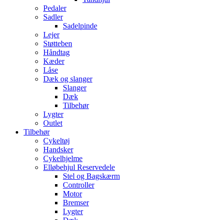
Pedaler
Sadler
Sadelpinde
Lejer
Støtteben
Håndtag
Kæder
Låse
Dæk og slanger
Slanger
Dæk
Tilbehør
Lygter
Outlet
Tilbehør
Cykeltøj
Handsker
Cykelhjelme
Elløbehjul Reservedele
Stel og Bagskærm
Controller
Motor
Bremser
Lygter