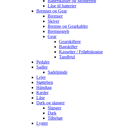
Batterikasser og Montering
Låse til batterier
Bremser og Gear
Bremser
Skiver
Bremse og Gearkabler
Bremsegreb
Gear
Gearskiftere
Bagskifter
Kassetter / Friløbskranse
Tandhjul
Pedaler
Sadler
Sadelpinde
Lejer
Støtteben
Håndtag
Kæder
Låse
Dæk og slanger
Slanger
Dæk
Tilbehør
Lygter