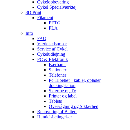
Cykelopbevaring
Cykel Specialværktøj
3D Print
Filament
PETG
PLA
Info
FAQ
Værkstedspriser
Service af Cykel
Cykeludlejning
PC & Elektronik
Bærbarer
Stationær
Telefoner
Pc Tilbehør - kabler, oplader,
dockingstation
Skærme og Tv
Printer og label
Tablets
Overvågning og Sikkerhed
Renovering af Batteri
Handelsbetingelser