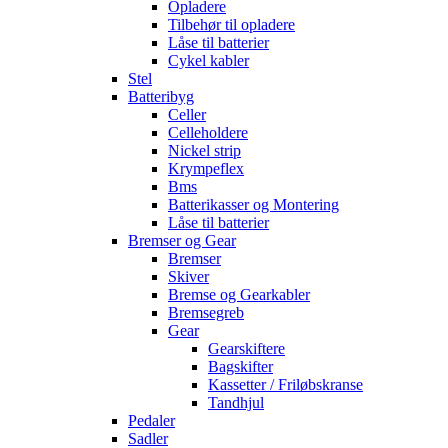
Opladere
Tilbehør til opladere
Låse til batterier
Cykel kabler
Stel
Batteribyg
Celler
Celleholdere
Nickel strip
Krympeflex
Bms
Batterikasser og Montering
Låse til batterier
Bremser og Gear
Bremser
Skiver
Bremse og Gearkabler
Bremsegreb
Gear
Gearskiftere
Bagskifter
Kassetter / Friløbskranse
Tandhjul
Pedaler
Sadler