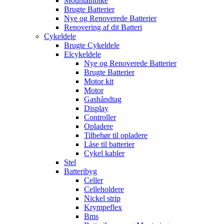
Mountainbike
Brugte Batterier
Nye og Renoverede Batterier
Renovering af dit Batteri
Cykeldele
Brugte Cykeldele
Elcykeldele
Nye og Renoverede Batterier
Brugte Batterier
Motor kit
Motor
Gashåndtag
Display
Controller
Opladere
Tilbehør til opladere
Låse til batterier
Cykel kabler
Stel
Batteribyg
Celler
Celleholdere
Nickel strip
Krympeflex
Bms