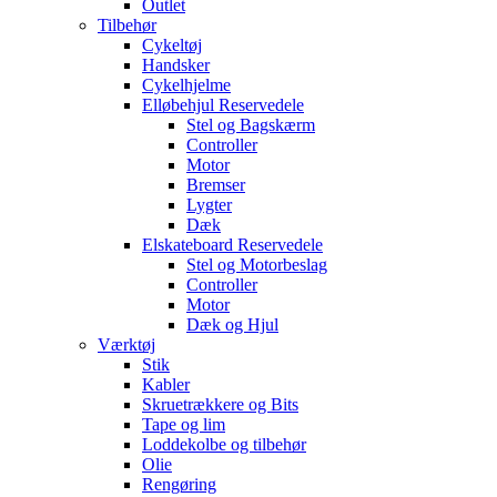
Outlet
Tilbehør
Cykeltøj
Handsker
Cykelhjelme
Elløbehjul Reservedele
Stel og Bagskærm
Controller
Motor
Bremser
Lygter
Dæk
Elskateboard Reservedele
Stel og Motorbeslag
Controller
Motor
Dæk og Hjul
Værktøj
Stik
Kabler
Skruetrækkere og Bits
Tape og lim
Loddekolbe og tilbehør
Olie
Rengøring