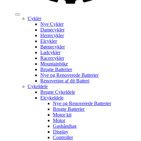
Cykler
Nye Cykler
Damecykler
Herrecykler
Elcykler
Børnecykler
Ladcykler
Racercykler
Mountainbike
Brugte Batterier
Nye og Renoverede Batterier
Renovering af dit Batteri
Cykeldele
Brugte Cykeldele
Elcykeldele
Nye og Renoverede Batterier
Brugte Batterier
Motor kit
Motor
Gashåndtag
Display
Controller