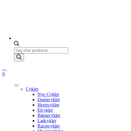
Products
search
0
Cykler
Nye Cykler
Damecykler
Herrecykler
Elcykler
Børnecykler
Ladcykler
Racercykler