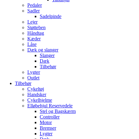
Pedaler
Sadler
Sadelpinde
Lejer
Støtteben
Håndtag
Kæder
Låse
Dæk og slanger
Slanger
Dæk
Tilbehør
Lygter
Outlet
Tilbehør
Cykeltøj
Handsker
Cykelhjelme
Elløbehjul Reservedele
Stel og Bagskærm
Controller
Motor
Bremser
Lygter