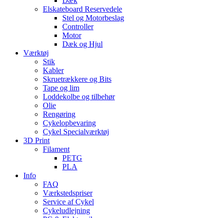
Dæk
Elskateboard Reservedele
Stel og Motorbeslag
Controller
Motor
Dæk og Hjul
Værktøj
Stik
Kabler
Skruetrækkere og Bits
Tape og lim
Loddekolbe og tilbehør
Olie
Rengøring
Cykelopbevaring
Cykel Specialværktøj
3D Print
Filament
PETG
PLA
Info
FAQ
Værkstedspriser
Service af Cykel
Cykeludlejning