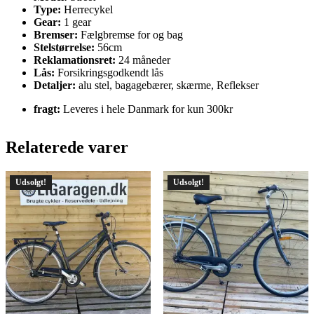
Type:
Herrecykel
Gear:
1 gear
Bremser:
Fælgbremse for og bag
Stelstørrelse:
56cm
Reklamationsret:
24 måneder
Lås:
Forsikringsgodkendt lås
Detaljer:
alu stel, bagagebærer, skærme, Reflekser
fragt:
Leveres i hele Danmark for kun 300kr
Relaterede varer
Udsolgt!
Udsolgt!