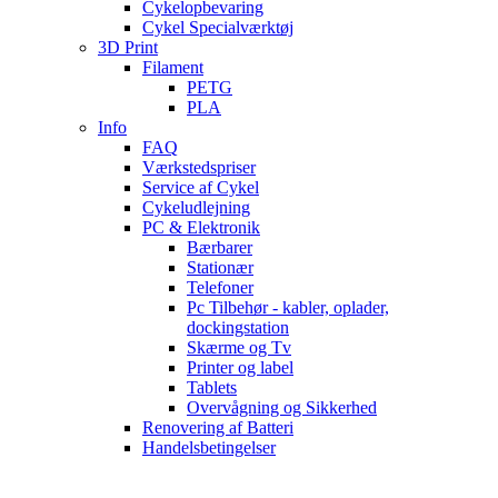
Cykelopbevaring
Cykel Specialværktøj
3D Print
Filament
PETG
PLA
Info
FAQ
Værkstedspriser
Service af Cykel
Cykeludlejning
PC & Elektronik
Bærbarer
Stationær
Telefoner
Pc Tilbehør - kabler, oplader,
dockingstation
Skærme og Tv
Printer og label
Tablets
Overvågning og Sikkerhed
Renovering af Batteri
Handelsbetingelser