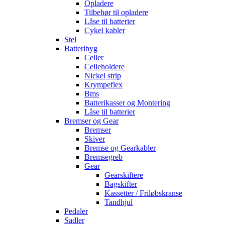
Opladere
Tilbehør til opladere
Låse til batterier
Cykel kabler
Stel
Batteribyg
Celler
Celleholdere
Nickel strip
Krympeflex
Bms
Batterikasser og Montering
Låse til batterier
Bremser og Gear
Bremser
Skiver
Bremse og Gearkabler
Bremsegreb
Gear
Gearskiftere
Bagskifter
Kassetter / Friløbskranse
Tandhjul
Pedaler
Sadler