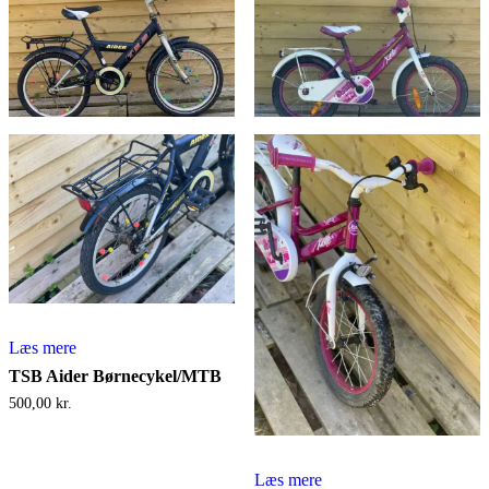
Læs mere
TSB Aider Børnecykel/MTB
500,00
kr.
Læs mere