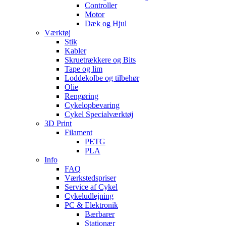
Controller
Motor
Dæk og Hjul
Værktøj
Stik
Kabler
Skruetrækkere og Bits
Tape og lim
Loddekolbe og tilbehør
Olie
Rengøring
Cykelopbevaring
Cykel Specialværktøj
3D Print
Filament
PETG
PLA
Info
FAQ
Værkstedspriser
Service af Cykel
Cykeludlejning
PC & Elektronik
Bærbarer
Stationær