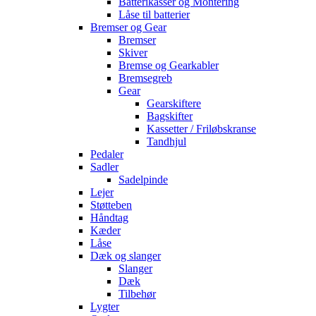
Batterikasser og Montering
Låse til batterier
Bremser og Gear
Bremser
Skiver
Bremse og Gearkabler
Bremsegreb
Gear
Gearskiftere
Bagskifter
Kassetter / Friløbskranse
Tandhjul
Pedaler
Sadler
Sadelpinde
Lejer
Støtteben
Håndtag
Kæder
Låse
Dæk og slanger
Slanger
Dæk
Tilbehør
Lygter