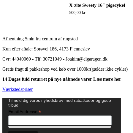
X-zite Sweety 16″ pigecykel
500,00
kr.
Afhentning 5min fra centrum af ringsted
Kun efter aftale: Sorøvej 186, 4173 Fjenneslev
Cvr: 44040069
-
Tlf: 30721049 - Joakim@elgaragen.dk
Gratis fragt til pakkeshop ved køb over 1000kr(gælder ikke cykler)
14 Dages fuld returret på nye uåbnede varer Læs mere her
Værkstedspriser
Tilmeld dig vores nyhedsbrev med rabatkoder og gode
tilbud:
*
Email Addresse