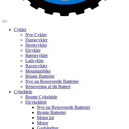
Cykler
Nye Cykler
Damecykler
Herrecykler
Elcykler
Børnecykler
Ladcykler
Racercykler
Mountainbike
Brugte Batterier
Nye og Renoverede Batterier
Renovering af dit Batteri
Cykeldele
Brugte Cykeldele
Elcykeldele
Nye og Renoverede Batterier
Brugte Batterier
Motor kit
Motor
Gashåndtag