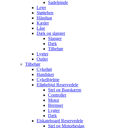
Sadelpinde
Lejer
Støtteben
Håndtag
Kæder
Låse
Dæk og slanger
Slanger
Dæk
Tilbehør
Lygter
Outlet
Tilbehør
Cykeltøj
Handsker
Cykelhjelme
Elløbehjul Reservedele
Stel og Bagskærm
Controller
Motor
Bremser
Lygter
Dæk
Elskateboard Reservedele
Stel og Motorbeslag