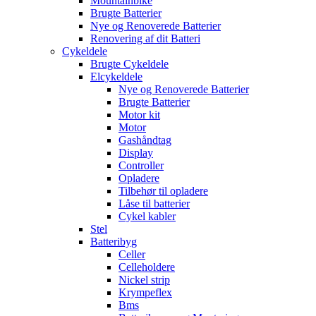
Mountainbike
Brugte Batterier
Nye og Renoverede Batterier
Renovering af dit Batteri
Cykeldele
Brugte Cykeldele
Elcykeldele
Nye og Renoverede Batterier
Brugte Batterier
Motor kit
Motor
Gashåndtag
Display
Controller
Opladere
Tilbehør til opladere
Låse til batterier
Cykel kabler
Stel
Batteribyg
Celler
Celleholdere
Nickel strip
Krympeflex
Bms