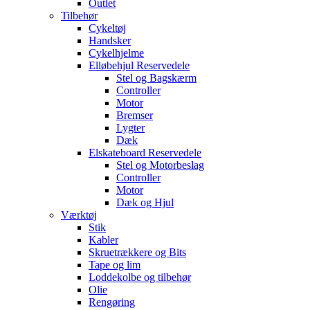
Outlet
Tilbehør
Cykeltøj
Handsker
Cykelhjelme
Elløbehjul Reservedele
Stel og Bagskærm
Controller
Motor
Bremser
Lygter
Dæk
Elskateboard Reservedele
Stel og Motorbeslag
Controller
Motor
Dæk og Hjul
Værktøj
Stik
Kabler
Skruetrækkere og Bits
Tape og lim
Loddekolbe og tilbehør
Olie
Rengøring