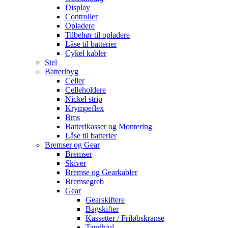
Display
Controller
Opladere
Tilbehør til opladere
Låse til batterier
Cykel kabler
Stel
Batteribyg
Celler
Celleholdere
Nickel strip
Krympeflex
Bms
Batterikasser og Montering
Låse til batterier
Bremser og Gear
Bremser
Skiver
Bremse og Gearkabler
Bremsegreb
Gear
Gearskiftere
Bagskifter
Kassetter / Friløbskranse
Tandhjul