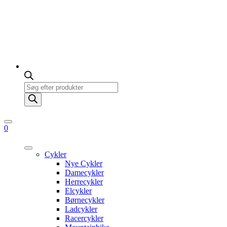
Products
search
0
Cykler
Nye Cykler
Damecykler
Herrecykler
Elcykler
Børnecykler
Ladcykler
Racercykler