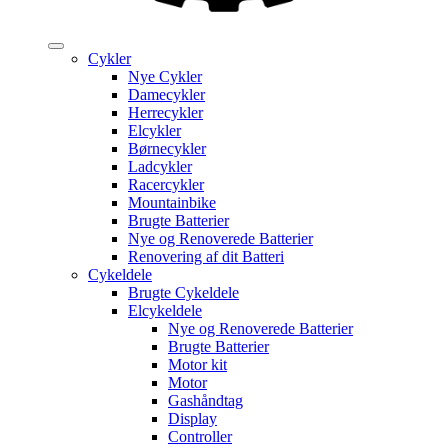
Cykler
Nye Cykler
Damecykler
Herrecykler
Elcykler
Børnecykler
Ladcykler
Racercykler
Mountainbike
Brugte Batterier
Nye og Renoverede Batterier
Renovering af dit Batteri
Cykeldele
Brugte Cykeldele
Elcykeldele
Nye og Renoverede Batterier
Brugte Batterier
Motor kit
Motor
Gashåndtag
Display
Controller