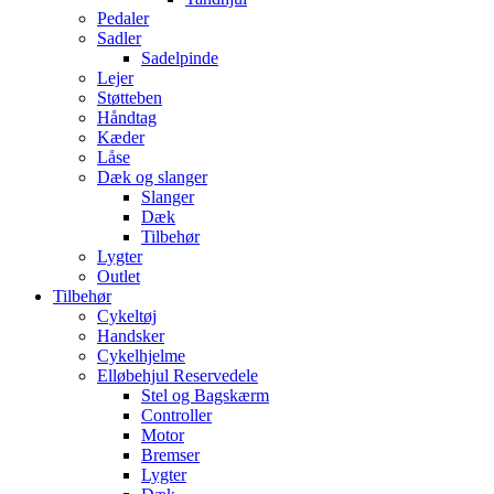
Pedaler
Sadler
Sadelpinde
Lejer
Støtteben
Håndtag
Kæder
Låse
Dæk og slanger
Slanger
Dæk
Tilbehør
Lygter
Outlet
Tilbehør
Cykeltøj
Handsker
Cykelhjelme
Elløbehjul Reservedele
Stel og Bagskærm
Controller
Motor
Bremser
Lygter