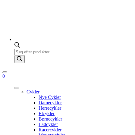
Products
search
0
Cykler
Nye Cykler
Damecykler
Herrecykler
Elcykler
Børnecykler
Ladcykler
Racercykler