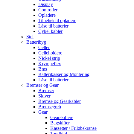
Display
Controller
Opladere
Tilbehør til opladere
Låse til batterier
Cykel kabler
Stel
Batteribyg
Celler
Celleholdere
Nickel strip
Krympeflex
Bms
Batterikasser og Montering
Låse til batterier
Bremser og Gear
Bremser
Skiver
Bremse og Gearkabler
Bremsegreb
Gear
Gearskiftere
Bagskifter
Kassetter / Friløbskranse
Tandhjul