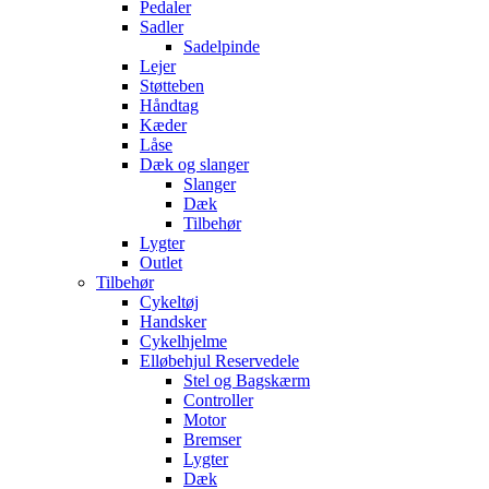
Pedaler
Sadler
Sadelpinde
Lejer
Støtteben
Håndtag
Kæder
Låse
Dæk og slanger
Slanger
Dæk
Tilbehør
Lygter
Outlet
Tilbehør
Cykeltøj
Handsker
Cykelhjelme
Elløbehjul Reservedele
Stel og Bagskærm
Controller
Motor
Bremser
Lygter
Dæk