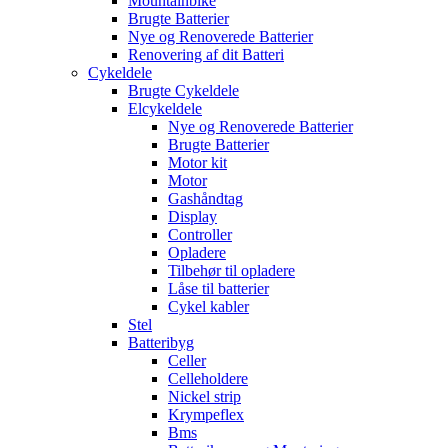
Mountainbike
Brugte Batterier
Nye og Renoverede Batterier
Renovering af dit Batteri
Cykeldele
Brugte Cykeldele
Elcykeldele
Nye og Renoverede Batterier
Brugte Batterier
Motor kit
Motor
Gashåndtag
Display
Controller
Opladere
Tilbehør til opladere
Låse til batterier
Cykel kabler
Stel
Batteribyg
Celler
Celleholdere
Nickel strip
Krympeflex
Bms