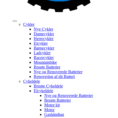
Cykler
Nye Cykler
Damecykler
Herrecykler
Elcykler
Børnecykler
Ladcykler
Racercykler
Mountainbike
Brugte Batterier
Nye og Renoverede Batterier
Renovering af dit Batteri
Cykeldele
Brugte Cykeldele
Elcykeldele
Nye og Renoverede Batterier
Brugte Batterier
Motor kit
Motor
Gashåndtag