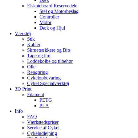
Dæk
Elskateboard Reservedele
Stel og Motorbeslag
Controller
Motor
Dæk og Hjul
Værktøj
Stik
Kabler
Skruetrækkere og Bits
Tape og lim
Loddekolbe og tilbehør
Olie
Rengøring
Cykelopbevaring
Cykel Specialværktøj
3D Print
Filament
PETG
PLA
Info
FAQ
Værkstedspriser
Service af Cykel
Cykeludlejning