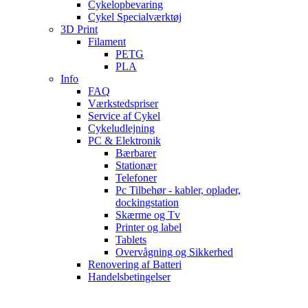
Cykelopbevaring
Cykel Specialværktøj
3D Print
Filament
PETG
PLA
Info
FAQ
Værkstedspriser
Service af Cykel
Cykeludlejning
PC & Elektronik
Bærbarer
Stationær
Telefoner
Pc Tilbehør - kabler, oplader,
dockingstation
Skærme og Tv
Printer og label
Tablets
Overvågning og Sikkerhed
Renovering af Batteri
Handelsbetingelser