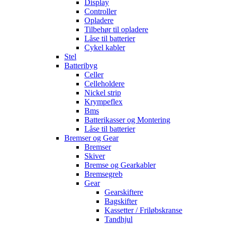
Display
Controller
Opladere
Tilbehør til opladere
Låse til batterier
Cykel kabler
Stel
Batteribyg
Celler
Celleholdere
Nickel strip
Krympeflex
Bms
Batterikasser og Montering
Låse til batterier
Bremser og Gear
Bremser
Skiver
Bremse og Gearkabler
Bremsegreb
Gear
Gearskiftere
Bagskifter
Kassetter / Friløbskranse
Tandhjul