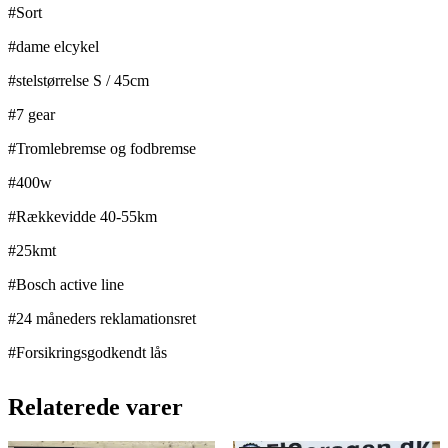
#Sort
#dame elcykel
#stelstørrelse S / 45cm
#7 gear
#Tromlebremse og fodbremse
#400w
#Rækkevidde 40-55km
#25kmt
#Bosch active line
#24 måneders reklamationsret
#Forsikringsgodkendt lås
Relaterede varer