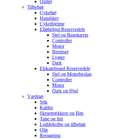
Outlet
Tilbehør
Cykeltøj
Handsker
Cykelhjelme
Elløbehjul Reservedele
Stel og Bagskærm
Controller
Motor
Bremser
Lygter
Dæk
Elskateboard Reservedele
Stel og Motorbeslag
Controller
Motor
Dæk og Hjul
Værktøj
Stik
Kabler
Skruetrækkere og Bits
Tape og lim
Loddekolbe og tilbehør
Olie
Rengøring