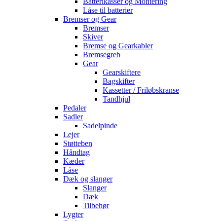
Batterikasser og Montering
Låse til batterier
Bremser og Gear
Bremser
Skiver
Bremse og Gearkabler
Bremsegreb
Gear
Gearskiftere
Bagskifter
Kassetter / Friløbskranse
Tandhjul
Pedaler
Sadler
Sadelpinde
Lejer
Støtteben
Håndtag
Kæder
Låse
Dæk og slanger
Slanger
Dæk
Tilbehør
Lygter