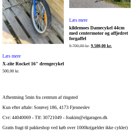
Læs mere
kildemoes Damecykel 44cm
med centermotor og affjedret
forgaffel
Den
Den
9.700,00
kr.
9.500,00
kr.
oprindelige
aktuelle
pris
pris
Læs mere
var:
er:
X-zite Rocket 16″ drengecykel
9.700,00 kr..
9.500,00 kr.
500,00
kr.
Afhentning 5min fra centrum af ringsted
Kun efter aftale: Sorøvej 186, 4173 Fjenneslev
Cvr: 44040069
-
Tlf: 30721049 - Joakim@elgaragen.dk
Gratis fragt til pakkeshop ved køb over 1000kr(gælder ikke cykler)