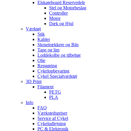
Elskateboard Reservedele
Stel og Motorbeslag
Controller
Motor
Dæk og Hjul
Værktøj
Stik
Kabler
Skruetrækkere og Bits
Tape og lim
Loddekolbe og tilbehør
Olie
Rengøring
Cykelopbevaring
Cykel Specialværktøj
3D Print
Filament
PETG
PLA
Info
FAQ
Værkstedspriser
Service af Cykel
Cykeludlejning
PC & Elektronik