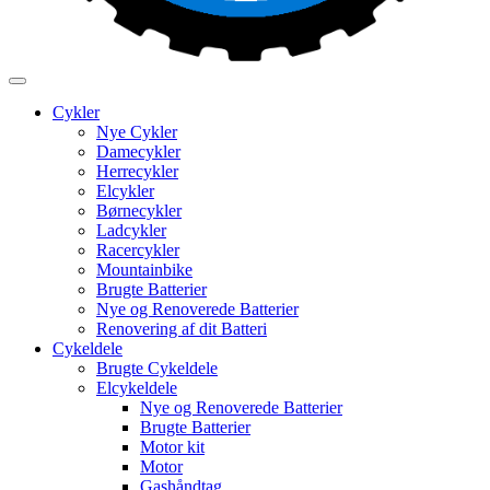
Cykler
Nye Cykler
Damecykler
Herrecykler
Elcykler
Børnecykler
Ladcykler
Racercykler
Mountainbike
Brugte Batterier
Nye og Renoverede Batterier
Renovering af dit Batteri
Cykeldele
Brugte Cykeldele
Elcykeldele
Nye og Renoverede Batterier
Brugte Batterier
Motor kit
Motor
Gashåndtag