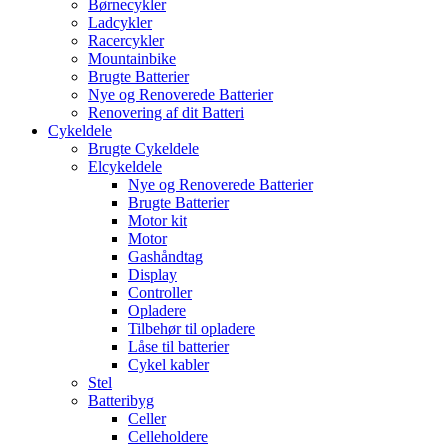
Børnecykler
Ladcykler
Racercykler
Mountainbike
Brugte Batterier
Nye og Renoverede Batterier
Renovering af dit Batteri
Cykeldele
Brugte Cykeldele
Elcykeldele
Nye og Renoverede Batterier
Brugte Batterier
Motor kit
Motor
Gashåndtag
Display
Controller
Opladere
Tilbehør til opladere
Låse til batterier
Cykel kabler
Stel
Batteribyg
Celler
Celleholdere