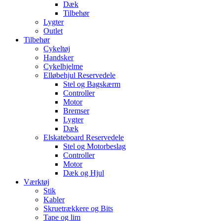
Dæk
Tilbehør
Lygter
Outlet
Tilbehør
Cykeltøj
Handsker
Cykelhjelme
Elløbehjul Reservedele
Stel og Bagskærm
Controller
Motor
Bremser
Lygter
Dæk
Elskateboard Reservedele
Stel og Motorbeslag
Controller
Motor
Dæk og Hjul
Værktøj
Stik
Kabler
Skruetrækkere og Bits
Tape og lim