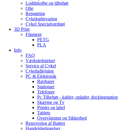
Loddekolbe og tilbehør
Olie
Rengøring
Cykelopbevaring
Cykel Specialværktøj
3D Print
Filament
PETG
PLA
Info
FAQ
Værkstedspriser
Service af Cykel
Cykeludlejning
PC & Elektronik
Bærbarer
Stationær
Telefoner
Pc Tilbehør - kabler, oplader, dockingstation
Skærme og Tv
Printer og label
Tablets
Overvågning og Sikkerhed
Renovering af Batteri
Handelsbetingelser