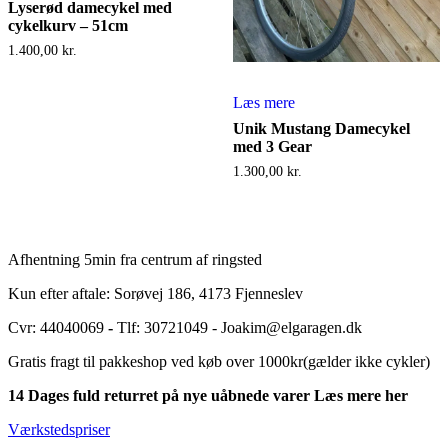
Lyserød damecykel med
cykelkurv – 51cm
1.400,00
kr.
Læs mere
Unik Mustang Damecykel
med 3 Gear
1.300,00
kr.
Afhentning 5min fra centrum af ringsted
Kun efter aftale: Sorøvej 186, 4173 Fjenneslev
Cvr: 44040069
-
Tlf: 30721049 - Joakim@elgaragen.dk
Gratis fragt til pakkeshop ved køb over 1000kr(gælder ikke cykler)
14 Dages fuld returret på nye uåbnede varer Læs mere her
Værkstedspriser