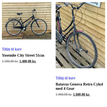
Tilføj til kurv
Yosemite City Street 51cm
Den
Den
1.500,00
kr.
1.400,00
kr.
oprindelige
aktuelle
pris
pris
var:
er:
1.500,00 kr..
1.400,00 kr..
Tilføj til kurv
Batavus Genova Retro Cykel
med 4 Gear
Den
Den
1.900,00
kr.
1.600,00
kr.
oprindelige
aktuelle
pris
pris
var:
er: