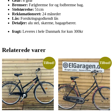
Gear:
8 gear
Bremser:
Fælgbremse for og fodbremse bag.
Stelstørrelse:
51cm
Reklamationsret:
24 måneder
Lås:
Forsikringsgodkendt lås
Detaljer:
alu stel, skærme, bagagebærer.
fragt:
Leveres i hele Danmark for kun 300kr
Relaterede varer
Tilbud!
Tilbud!