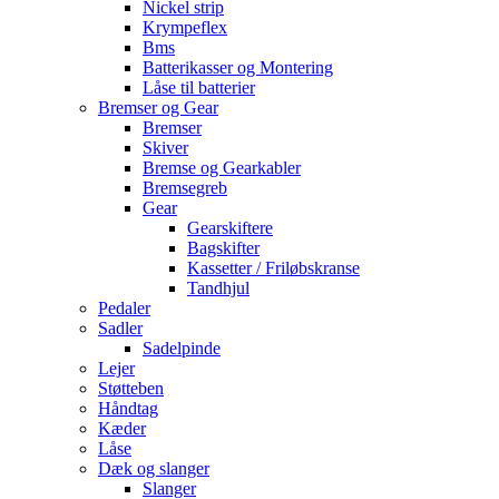
Nickel strip
Krympeflex
Bms
Batterikasser og Montering
Låse til batterier
Bremser og Gear
Bremser
Skiver
Bremse og Gearkabler
Bremsegreb
Gear
Gearskiftere
Bagskifter
Kassetter / Friløbskranse
Tandhjul
Pedaler
Sadler
Sadelpinde
Lejer
Støtteben
Håndtag
Kæder
Låse
Dæk og slanger
Slanger