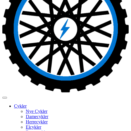
Cykler
Nye Cykler
Damecykler
Herrecykler
Elcykler