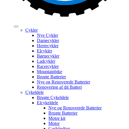
Cykler
Nye Cykler
Damecykler
Herrecykler
Elcykler
Børnecykler
Ladcykler
Racercykler
Mountainbike
Brugte Batterier
Nye og Renoverede Batterier
Renovering af dit Batteri
Cykeldele
Brugte Cykeldele
Elcykeldele
Nye og Renoverede Batterier
Brugte Batterier
Motor kit
Motor
Gashåndtag