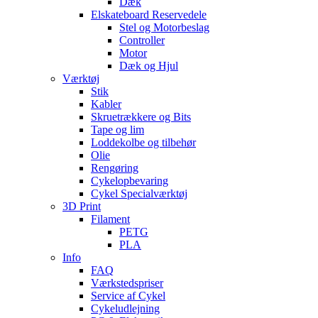
Dæk
Elskateboard Reservedele
Stel og Motorbeslag
Controller
Motor
Dæk og Hjul
Værktøj
Stik
Kabler
Skruetrækkere og Bits
Tape og lim
Loddekolbe og tilbehør
Olie
Rengøring
Cykelopbevaring
Cykel Specialværktøj
3D Print
Filament
PETG
PLA
Info
FAQ
Værkstedspriser
Service af Cykel
Cykeludlejning