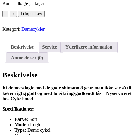
Kun 1 tilbage på lager
8
Tilføj til kurv
Gears
Kildemoes
Kategori:
Logic
Damecykler
-
51cm
antal
Beskrivelse
Service
Yderligere information
Anmeldelser (0)
Beskrivelse
Kildemoes logic med de gode shimano 8 gear man ikke ser så tit,
kører rigtig godt og med forsikringsgodkendt lås – Nyserviceret
hos Cykelsmed
Specifikationer:
Farve:
Sort
Model:
Logic
Type:
Dame cykel