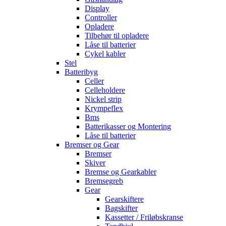
Display
Controller
Opladere
Tilbehør til opladere
Låse til batterier
Cykel kabler
Stel
Batteribyg
Celler
Celleholdere
Nickel strip
Krympeflex
Bms
Batterikasser og Montering
Låse til batterier
Bremser og Gear
Bremser
Skiver
Bremse og Gearkabler
Bremsegreb
Gear
Gearskiftere
Bagskifter
Kassetter / Friløbskranse