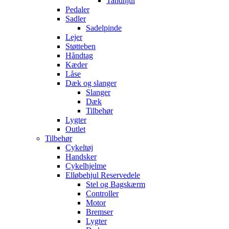
Tandhjul
Pedaler
Sadler
Sadelpinde
Lejer
Støtteben
Håndtag
Kæder
Låse
Dæk og slanger
Slanger
Dæk
Tilbehør
Lygter
Outlet
Tilbehør
Cykeltøj
Handsker
Cykelhjelme
Elløbehjul Reservedele
Stel og Bagskærm
Controller
Motor
Bremser
Lygter