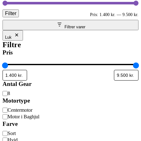
Filter
M
H
Pris:
1.400 kr.
—
9.500 kr.
p
p
Filtrer varer
Luk
Filtre
Pris
Antal Gear
Antal
8
Gear
Motortype
Motortype
Centermotor
Motor i Baghjul
Farve
Farve
Sort
Hvid