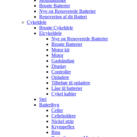
Mountainbike
Brugte Batterier
Nye og Renoverede Batterier
Renovering af dit Batteri
Cykeldele
Brugte Cykeldele
Elcykeldele
Nye og Renoverede Batterier
Brugte Batterier
Motor kit
Motor
Gashåndtag
Display
Controller
Opladere
Tilbehør til opladere
Låse til batterier
Cykel kabler
Stel
Batteribyg
Celler
Celleholdere
Nickel strip
Krympeflex
Bms