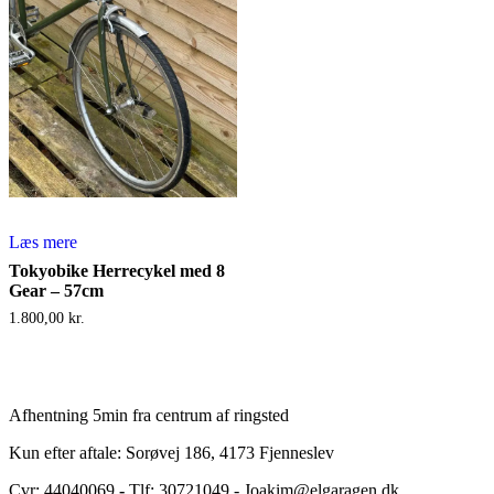
Læs mere
Tokyobike Herrecykel med 8
Gear – 57cm
1.800,00
kr.
Afhentning 5min fra centrum af ringsted
Kun efter aftale: Sorøvej 186, 4173 Fjenneslev
Cvr: 44040069
-
Tlf: 30721049 - Joakim@elgaragen.dk