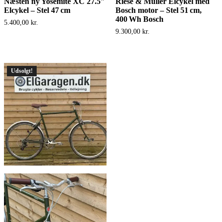
Næsten ny Yosemite XC 27.5″
Riese & Müller Elcykel med
Elcykel – Stel 47 cm
Bosch motor – Stel 51 cm,
400 Wh Bosch
5.400,00
kr.
9.300,00
kr.
Udsolgt!