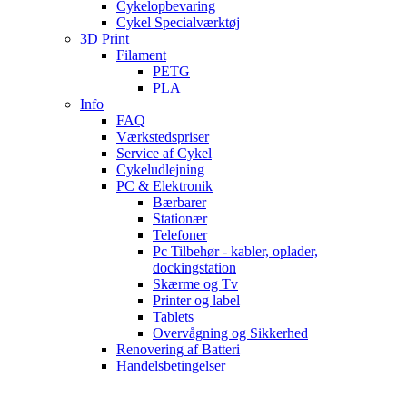
Cykelopbevaring
Cykel Specialværktøj
3D Print
Filament
PETG
PLA
Info
FAQ
Værkstedspriser
Service af Cykel
Cykeludlejning
PC & Elektronik
Bærbarer
Stationær
Telefoner
Pc Tilbehør - kabler, oplader,
dockingstation
Skærme og Tv
Printer og label
Tablets
Overvågning og Sikkerhed
Renovering af Batteri
Handelsbetingelser