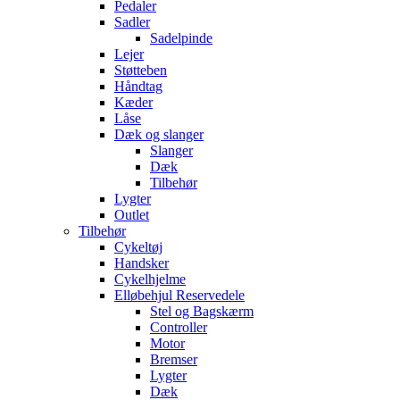
Pedaler
Sadler
Sadelpinde
Lejer
Støtteben
Håndtag
Kæder
Låse
Dæk og slanger
Slanger
Dæk
Tilbehør
Lygter
Outlet
Tilbehør
Cykeltøj
Handsker
Cykelhjelme
Elløbehjul Reservedele
Stel og Bagskærm
Controller
Motor
Bremser
Lygter
Dæk