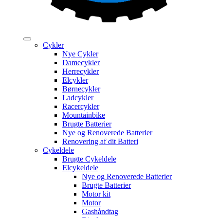
Cykler
Nye Cykler
Damecykler
Herrecykler
Elcykler
Børnecykler
Ladcykler
Racercykler
Mountainbike
Brugte Batterier
Nye og Renoverede Batterier
Renovering af dit Batteri
Cykeldele
Brugte Cykeldele
Elcykeldele
Nye og Renoverede Batterier
Brugte Batterier
Motor kit
Motor
Gashåndtag