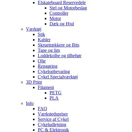
Elskateboard Reservedele
Stel og Motorbeslag
Controller
Motor
Dæk og Hjul
Værktøj
Stik
Kabler
Skruetrækkere og Bits
Tape og lim
Loddekolbe og tilbehør
Olie
Rengøring
Cykelopbevaring
Cykel Specialværktøj
3D Print
Filament
PETG
PLA
Info
FAQ
Værkstedspriser
Service af Cykel
Cykeludlejning
PC & Elektronik