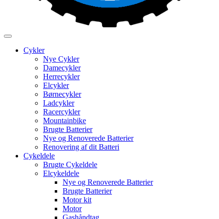
Cykler
Nye Cykler
Damecykler
Herrecykler
Elcykler
Børnecykler
Ladcykler
Racercykler
Mountainbike
Brugte Batterier
Nye og Renoverede Batterier
Renovering af dit Batteri
Cykeldele
Brugte Cykeldele
Elcykeldele
Nye og Renoverede Batterier
Brugte Batterier
Motor kit
Motor
Gashåndtag