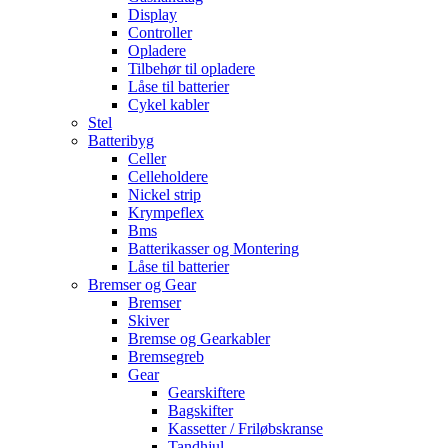
Display
Controller
Opladere
Tilbehør til opladere
Låse til batterier
Cykel kabler
Stel
Batteribyg
Celler
Celleholdere
Nickel strip
Krympeflex
Bms
Batterikasser og Montering
Låse til batterier
Bremser og Gear
Bremser
Skiver
Bremse og Gearkabler
Bremsegreb
Gear
Gearskiftere
Bagskifter
Kassetter / Friløbskranse
Tandhjul