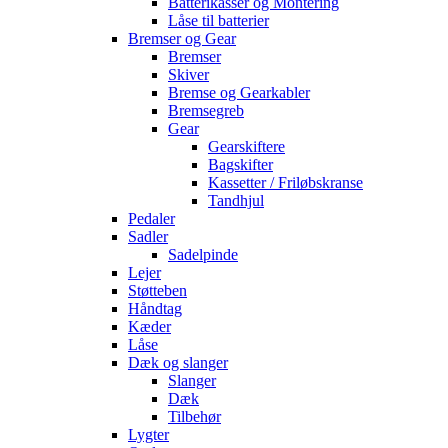
Batterikasser og Montering
Låse til batterier
Bremser og Gear
Bremser
Skiver
Bremse og Gearkabler
Bremsegreb
Gear
Gearskiftere
Bagskifter
Kassetter / Friløbskranse
Tandhjul
Pedaler
Sadler
Sadelpinde
Lejer
Støtteben
Håndtag
Kæder
Låse
Dæk og slanger
Slanger
Dæk
Tilbehør
Lygter