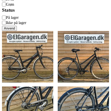
Grøn
Status
Status
På lager
Ikke på lager
Anvend