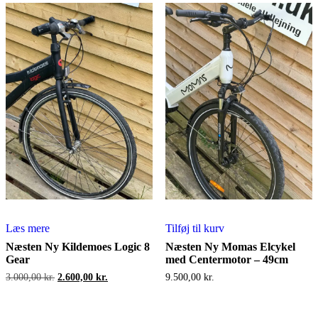
Læs mere
Tilføj til kurv
Næsten Ny Kildemoes Logic 8
Næsten Ny Momas Elcykel
Gear
med Centermotor – 49cm
Den
Den
3.000,00
kr.
2.600,00
kr.
9.500,00
kr.
oprindelige
aktuelle
pris
pris
var:
er: