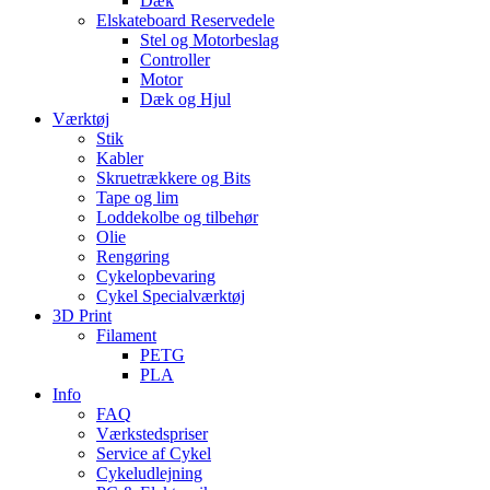
Dæk
Elskateboard Reservedele
Stel og Motorbeslag
Controller
Motor
Dæk og Hjul
Værktøj
Stik
Kabler
Skruetrækkere og Bits
Tape og lim
Loddekolbe og tilbehør
Olie
Rengøring
Cykelopbevaring
Cykel Specialværktøj
3D Print
Filament
PETG
PLA
Info
FAQ
Værkstedspriser
Service af Cykel
Cykeludlejning