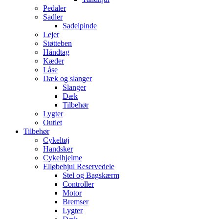
Pedaler
Sadler
Sadelpinde
Lejer
Støtteben
Håndtag
Kæder
Låse
Dæk og slanger
Slanger
Dæk
Tilbehør
Lygter
Outlet
Tilbehør
Cykeltøj
Handsker
Cykelhjelme
Elløbehjul Reservedele
Stel og Bagskærm
Controller
Motor
Bremser
Lygter