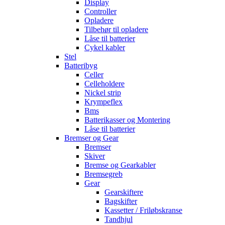
Display
Controller
Opladere
Tilbehør til opladere
Låse til batterier
Cykel kabler
Stel
Batteribyg
Celler
Celleholdere
Nickel strip
Krympeflex
Bms
Batterikasser og Montering
Låse til batterier
Bremser og Gear
Bremser
Skiver
Bremse og Gearkabler
Bremsegreb
Gear
Gearskiftere
Bagskifter
Kassetter / Friløbskranse
Tandhjul