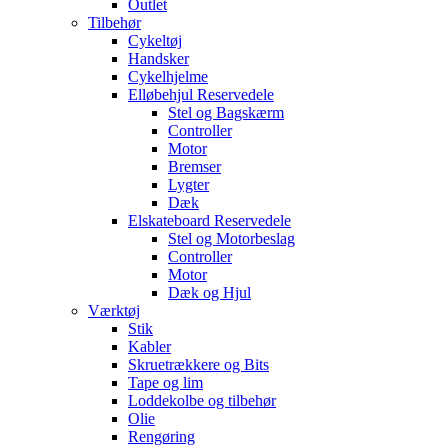
Outlet
Tilbehør
Cykeltøj
Handsker
Cykelhjelme
Elløbehjul Reservedele
Stel og Bagskærm
Controller
Motor
Bremser
Lygter
Dæk
Elskateboard Reservedele
Stel og Motorbeslag
Controller
Motor
Dæk og Hjul
Værktøj
Stik
Kabler
Skruetrækkere og Bits
Tape og lim
Loddekolbe og tilbehør
Olie
Rengøring