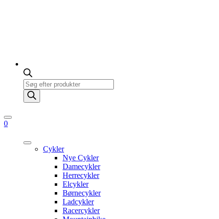
Products
search
0
Cykler
Nye Cykler
Damecykler
Herrecykler
Elcykler
Børnecykler
Ladcykler
Racercykler