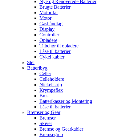
Nye og Renoverede Batterier
Brugte Batterier
Motor kit
Motor
Gashåndtag
Display
Controller
Opladere
Tilbehør til opladere
Låse til batterier
Cykel kabler
Stel
Batteribyg
Celler
Celleholdere
Nickel strip
Krympeflex
Bms
Batterikasser og Montering
Låse til batterier
Bremser og Gear
Bremser
Skiver
Bremse og Gearkabler
Bremsegreb