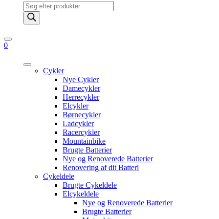
Products
search
0
Cykler
Nye Cykler
Damecykler
Herrecykler
Elcykler
Børnecykler
Ladcykler
Racercykler
Mountainbike
Brugte Batterier
Nye og Renoverede Batterier
Renovering af dit Batteri
Cykeldele
Brugte Cykeldele
Elcykeldele
Nye og Renoverede Batterier
Brugte Batterier