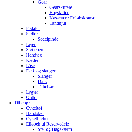
Gear
Gearskiftere
Bagskifter
Kassetter / Friløbskranse
Tandhjul
Pedaler
Sadler
Sadelpinde
Lejer
Støtteben
Håndtag
Kæder
Låse
Dæk og slanger
Slanger
Dæk
Tilbehør
Lygter
Outlet
Tilbehør
Cykeltøj
Handsker
Cykelhjelme
Elløbehjul Reservedele
Stel og Bagskærm