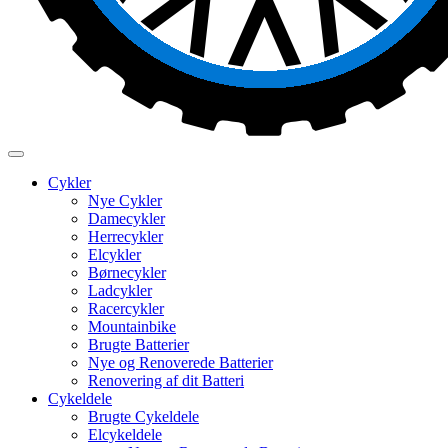
Cykler
Nye Cykler
Damecykler
Herrecykler
Elcykler
Børnecykler
Ladcykler
Racercykler
Mountainbike
Brugte Batterier
Nye og Renoverede Batterier
Renovering af dit Batteri
Cykeldele
Brugte Cykeldele
Elcykeldele