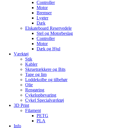
Controller
Motor
Bremser
Lygter
Dæk
Elskateboard Reservedele
Stel og Motorbeslag
Controller
Motor
Dæk og Hjul
Værktøj
Stik
Kabler
Skruetrækkere og Bits
Tape og lim
Loddekolbe og tilbehør
Olie
Rengøring
Cykelopbevaring
Cykel Specialværktøj
3D Print
Filament
PETG
PLA
Info