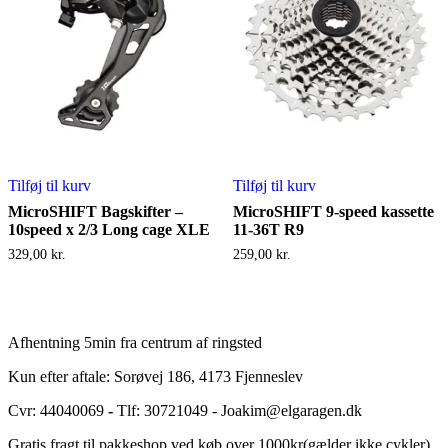
Tilføj til kurv
Tilføj til kurv
MicroSHIFT Bagskifter –
MicroSHIFT 9-speed kassette
10speed x 2/3 Long cage XLE
11-36T R9
329,00
kr.
259,00
kr.
Afhentning 5min fra centrum af ringsted
Kun efter aftale: Sorøvej 186, 4173 Fjenneslev
Cvr: 44040069
-
Tlf: 30721049 - Joakim@elgaragen.dk
Gratis fragt til pakkeshop ved køb over 1000kr(gælder ikke cykler)