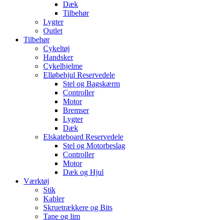
Dæk
Tilbehør
Lygter
Outlet
Tilbehør
Cykeltøj
Handsker
Cykelhjelme
Elløbehjul Reservedele
Stel og Bagskærm
Controller
Motor
Bremser
Lygter
Dæk
Elskateboard Reservedele
Stel og Motorbeslag
Controller
Motor
Dæk og Hjul
Værktøj
Stik
Kabler
Skruetrækkere og Bits
Tape og lim