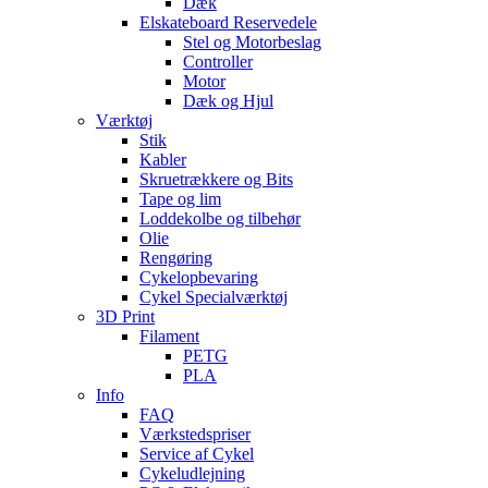
Dæk
Elskateboard Reservedele
Stel og Motorbeslag
Controller
Motor
Dæk og Hjul
Værktøj
Stik
Kabler
Skruetrækkere og Bits
Tape og lim
Loddekolbe og tilbehør
Olie
Rengøring
Cykelopbevaring
Cykel Specialværktøj
3D Print
Filament
PETG
PLA
Info
FAQ
Værkstedspriser
Service af Cykel
Cykeludlejning