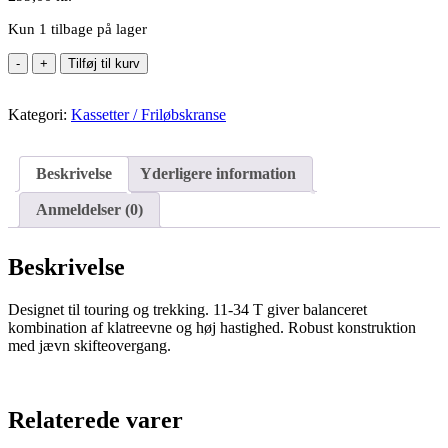
Kun 1 tilbage på lager
MicroSHIFT
Tilføj til kurv
10-
speed
Kategori:
kassette
Kassetter / Friløbskranse
11-
34T
R10
Beskrivelse
Yderligere information
antal
Anmeldelser (0)
Beskrivelse
Designet til touring og trekking. 11-34 T giver balanceret
kombination af klatreevne og høj hastighed. Robust konstruktion
med jævn skifteovergang.
Relaterede varer