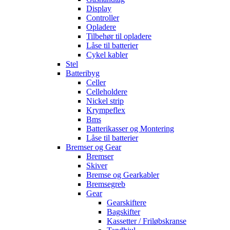
Display
Controller
Opladere
Tilbehør til opladere
Låse til batterier
Cykel kabler
Stel
Batteribyg
Celler
Celleholdere
Nickel strip
Krympeflex
Bms
Batterikasser og Montering
Låse til batterier
Bremser og Gear
Bremser
Skiver
Bremse og Gearkabler
Bremsegreb
Gear
Gearskiftere
Bagskifter
Kassetter / Friløbskranse