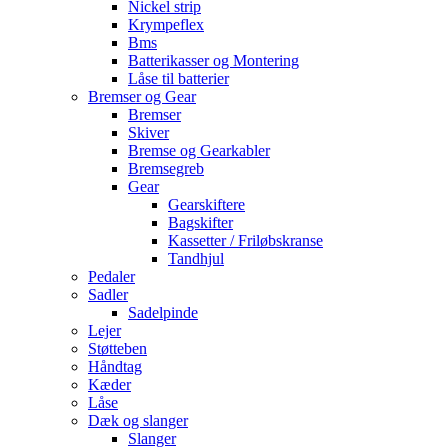
Nickel strip
Krympeflex
Bms
Batterikasser og Montering
Låse til batterier
Bremser og Gear
Bremser
Skiver
Bremse og Gearkabler
Bremsegreb
Gear
Gearskiftere
Bagskifter
Kassetter / Friløbskranse
Tandhjul
Pedaler
Sadler
Sadelpinde
Lejer
Støtteben
Håndtag
Kæder
Låse
Dæk og slanger
Slanger