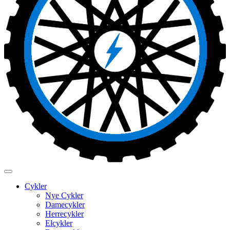
Cykler
Nye Cykler
Damecykler
Herrecykler
Elcykler