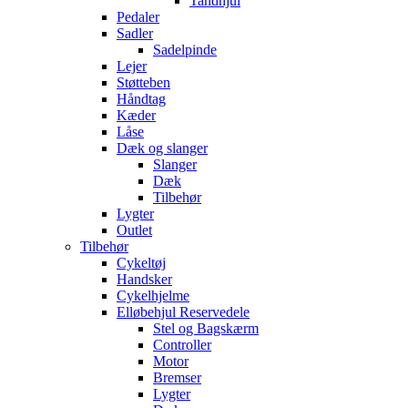
Tandhjul
Pedaler
Sadler
Sadelpinde
Lejer
Støtteben
Håndtag
Kæder
Låse
Dæk og slanger
Slanger
Dæk
Tilbehør
Lygter
Outlet
Tilbehør
Cykeltøj
Handsker
Cykelhjelme
Elløbehjul Reservedele
Stel og Bagskærm
Controller
Motor
Bremser
Lygter