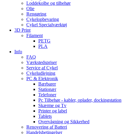
Loddekolbe og tilbehør
Olie
Rengøring
Cykelopbevaring
Cykel Specialværktøj
3D Print
Filament
PETG
PLA
Info
FAQ
Værkstedspriser
Service af Cykel
Cykeludlejning
PC & Elektronik
Bærbarer
Stationær
Telefoner
Pc Tilbehør - kabler, oplader, dockingstation
Skærme og Tv
Printer og label
Tablets
Overvågning og Sikkerhed
Renovering af Batteri
Handelsbetingelser