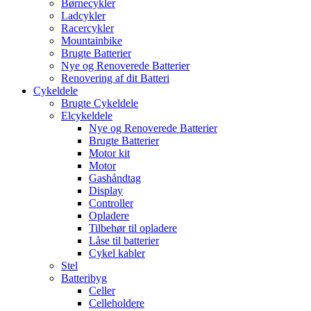
Børnecykler
Ladcykler
Racercykler
Mountainbike
Brugte Batterier
Nye og Renoverede Batterier
Renovering af dit Batteri
Cykeldele
Brugte Cykeldele
Elcykeldele
Nye og Renoverede Batterier
Brugte Batterier
Motor kit
Motor
Gashåndtag
Display
Controller
Opladere
Tilbehør til opladere
Låse til batterier
Cykel kabler
Stel
Batteribyg
Celler
Celleholdere