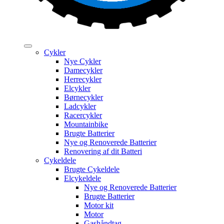
Cykler
Nye Cykler
Damecykler
Herrecykler
Elcykler
Børnecykler
Ladcykler
Racercykler
Mountainbike
Brugte Batterier
Nye og Renoverede Batterier
Renovering af dit Batteri
Cykeldele
Brugte Cykeldele
Elcykeldele
Nye og Renoverede Batterier
Brugte Batterier
Motor kit
Motor
Gashåndtag