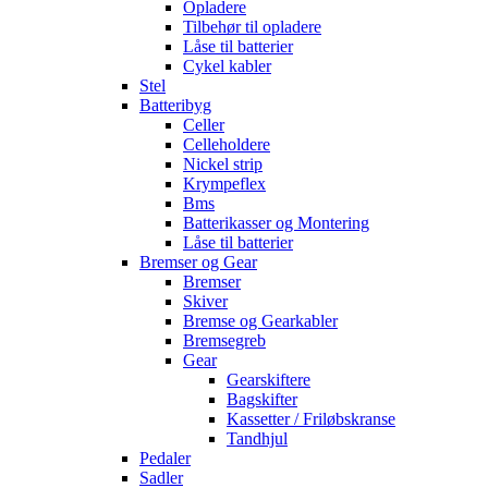
Opladere
Tilbehør til opladere
Låse til batterier
Cykel kabler
Stel
Batteribyg
Celler
Celleholdere
Nickel strip
Krympeflex
Bms
Batterikasser og Montering
Låse til batterier
Bremser og Gear
Bremser
Skiver
Bremse og Gearkabler
Bremsegreb
Gear
Gearskiftere
Bagskifter
Kassetter / Friløbskranse
Tandhjul
Pedaler
Sadler