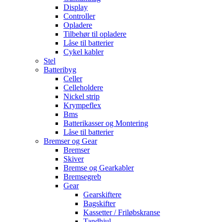
Display
Controller
Opladere
Tilbehør til opladere
Låse til batterier
Cykel kabler
Stel
Batteribyg
Celler
Celleholdere
Nickel strip
Krympeflex
Bms
Batterikasser og Montering
Låse til batterier
Bremser og Gear
Bremser
Skiver
Bremse og Gearkabler
Bremsegreb
Gear
Gearskiftere
Bagskifter
Kassetter / Friløbskranse
Tandhjul