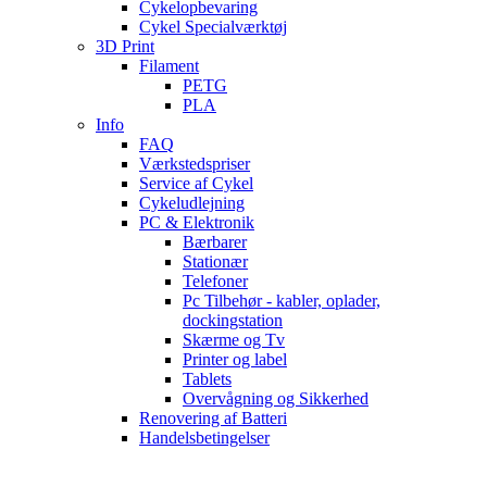
Cykelopbevaring
Cykel Specialværktøj
3D Print
Filament
PETG
PLA
Info
FAQ
Værkstedspriser
Service af Cykel
Cykeludlejning
PC & Elektronik
Bærbarer
Stationær
Telefoner
Pc Tilbehør - kabler, oplader,
dockingstation
Skærme og Tv
Printer og label
Tablets
Overvågning og Sikkerhed
Renovering af Batteri
Handelsbetingelser