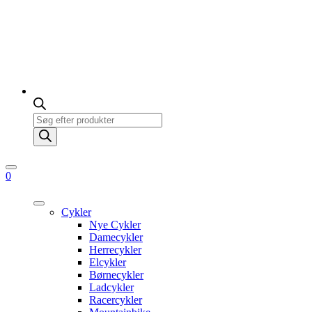
Products
search
0
Cykler
Nye Cykler
Damecykler
Herrecykler
Elcykler
Børnecykler
Ladcykler
Racercykler