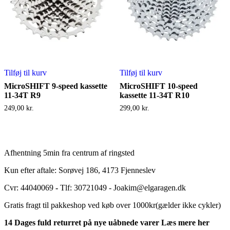
Tilføj til kurv
Tilføj til kurv
MicroSHIFT 9-speed kassette
MicroSHIFT 10-speed
11-34T R9
kassette 11-34T R10
249,00
kr.
299,00
kr.
Afhentning 5min fra centrum af ringsted
Kun efter aftale: Sorøvej 186, 4173 Fjenneslev
Cvr: 44040069
-
Tlf: 30721049 - Joakim@elgaragen.dk
Gratis fragt til pakkeshop ved køb over 1000kr(gælder ikke cykler)
14 Dages fuld returret på nye uåbnede varer Læs mere her