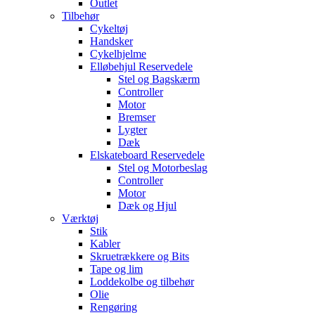
Outlet
Tilbehør
Cykeltøj
Handsker
Cykelhjelme
Elløbehjul Reservedele
Stel og Bagskærm
Controller
Motor
Bremser
Lygter
Dæk
Elskateboard Reservedele
Stel og Motorbeslag
Controller
Motor
Dæk og Hjul
Værktøj
Stik
Kabler
Skruetrækkere og Bits
Tape og lim
Loddekolbe og tilbehør
Olie
Rengøring