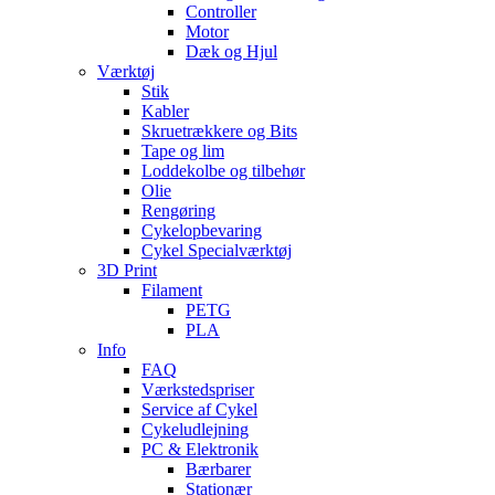
Controller
Motor
Dæk og Hjul
Værktøj
Stik
Kabler
Skruetrækkere og Bits
Tape og lim
Loddekolbe og tilbehør
Olie
Rengøring
Cykelopbevaring
Cykel Specialværktøj
3D Print
Filament
PETG
PLA
Info
FAQ
Værkstedspriser
Service af Cykel
Cykeludlejning
PC & Elektronik
Bærbarer
Stationær