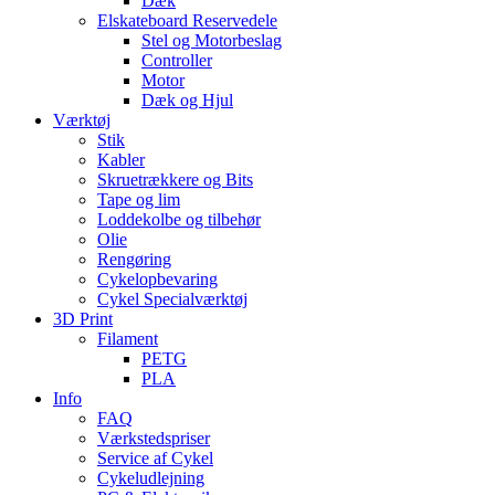
Dæk
Elskateboard Reservedele
Stel og Motorbeslag
Controller
Motor
Dæk og Hjul
Værktøj
Stik
Kabler
Skruetrækkere og Bits
Tape og lim
Loddekolbe og tilbehør
Olie
Rengøring
Cykelopbevaring
Cykel Specialværktøj
3D Print
Filament
PETG
PLA
Info
FAQ
Værkstedspriser
Service af Cykel
Cykeludlejning