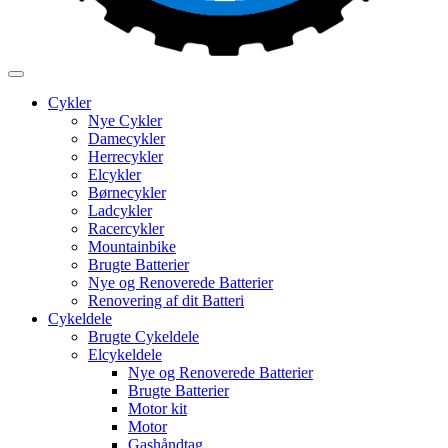
Cykler
Nye Cykler
Damecykler
Herrecykler
Elcykler
Børnecykler
Ladcykler
Racercykler
Mountainbike
Brugte Batterier
Nye og Renoverede Batterier
Renovering af dit Batteri
Cykeldele
Brugte Cykeldele
Elcykeldele
Nye og Renoverede Batterier
Brugte Batterier
Motor kit
Motor
Gashåndtag