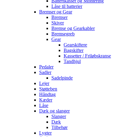
Batterikasser og Montering
Låse til batterier
Bremser og Gear
Bremser
Skiver
Bremse og Gearkabler
Bremsegreb
Gear
Gearskiftere
Bagskifter
Kassetter / Friløbskranse
Tandhjul
Pedaler
Sadler
Sadelpinde
Lejer
Støtteben
Håndtag
Kæder
Låse
Dæk og slanger
Slanger
Dæk
Tilbehør
Lygter