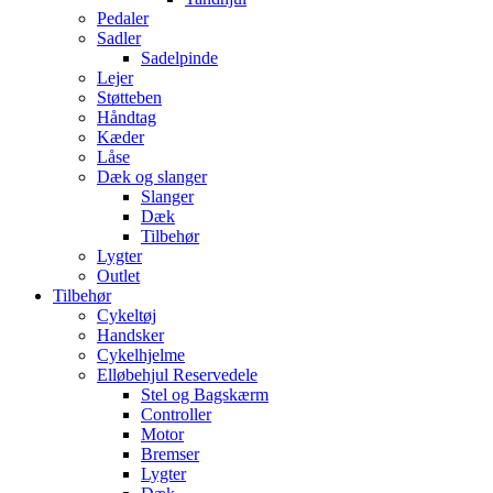
Pedaler
Sadler
Sadelpinde
Lejer
Støtteben
Håndtag
Kæder
Låse
Dæk og slanger
Slanger
Dæk
Tilbehør
Lygter
Outlet
Tilbehør
Cykeltøj
Handsker
Cykelhjelme
Elløbehjul Reservedele
Stel og Bagskærm
Controller
Motor
Bremser
Lygter