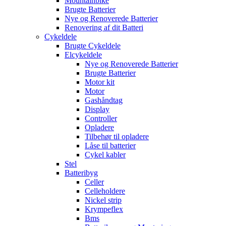
Mountainbike
Brugte Batterier
Nye og Renoverede Batterier
Renovering af dit Batteri
Cykeldele
Brugte Cykeldele
Elcykeldele
Nye og Renoverede Batterier
Brugte Batterier
Motor kit
Motor
Gashåndtag
Display
Controller
Opladere
Tilbehør til opladere
Låse til batterier
Cykel kabler
Stel
Batteribyg
Celler
Celleholdere
Nickel strip
Krympeflex
Bms