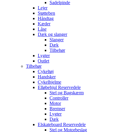
Sadelpinde
Lejer
Støtteben
Håndtag
Kæder
Låse
Dæk og slanger
Slanger
Dæk
Tilbehør
Lygter
Outlet
Tilbehør
Cykeltøj
Handsker
Cykelhjelme
Elløbehjul Reservedele
Stel og Bagskærm
Controller
Motor
Bremser
Lygter
Dæk
Elskateboard Reservedele
Stel og Motorbeslag