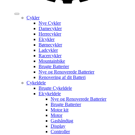
Cykler
Nye Cykler
Damecykler
Herrecykler
Elcykler
Børnecykler
Ladcykler
Racercykler
Mountainbike
Brugte Batterier
Nye og Renoverede Batterier
Renovering af dit Batteri
Cykeldele
Brugte Cykeldele
Elcykeldele
Nye og Renoverede Batterier
Brugte Batterier
Motor kit
Motor
Gashåndtag
Display
Controller