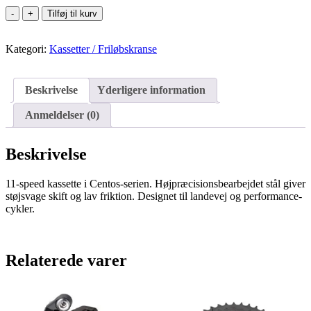
MicroSHIFT
Tilføj til kurv
11-
speed
Kategori:
kassette
Kassetter / Friløbskranse
11-
28T
Centos
Beskrivelse
Yderligere information
antal
Anmeldelser (0)
Beskrivelse
11-speed kassette i Centos-serien. Højpræcisionsbearbejdet stål giver
støjsvage skift og lav friktion. Designet til landevej og performance-
cykler.
Relaterede varer