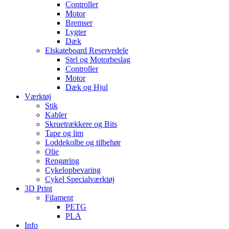
Controller
Motor
Bremser
Lygter
Dæk
Elskateboard Reservedele
Stel og Motorbeslag
Controller
Motor
Dæk og Hjul
Værktøj
Stik
Kabler
Skruetrækkere og Bits
Tape og lim
Loddekolbe og tilbehør
Olie
Rengøring
Cykelopbevaring
Cykel Specialværktøj
3D Print
Filament
PETG
PLA
Info