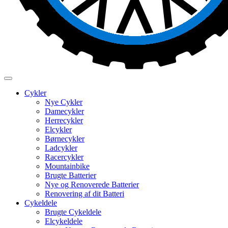
Cykler
Nye Cykler
Damecykler
Herrecykler
Elcykler
Børnecykler
Ladcykler
Racercykler
Mountainbike
Brugte Batterier
Nye og Renoverede Batterier
Renovering af dit Batteri
Cykeldele
Brugte Cykeldele
Elcykeldele