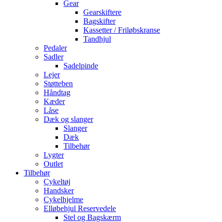
Gear
Gearskiftere
Bagskifter
Kassetter / Friløbskranse
Tandhjul
Pedaler
Sadler
Sadelpinde
Lejer
Støtteben
Håndtag
Kæder
Låse
Dæk og slanger
Slanger
Dæk
Tilbehør
Lygter
Outlet
Tilbehør
Cykeltøj
Handsker
Cykelhjelme
Elløbehjul Reservedele
Stel og Bagskærm