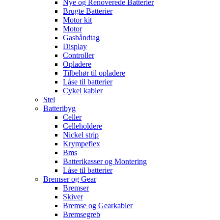
Nye og Renoverede Batterier
Brugte Batterier
Motor kit
Motor
Gashåndtag
Display
Controller
Opladere
Tilbehør til opladere
Låse til batterier
Cykel kabler
Stel
Batteribyg
Celler
Celleholdere
Nickel strip
Krympeflex
Bms
Batterikasser og Montering
Låse til batterier
Bremser og Gear
Bremser
Skiver
Bremse og Gearkabler
Bremsegreb