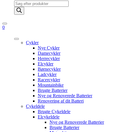
Products
search
0
Cykler
Nye Cykler
Damecykler
Herrecykler
Elcykler
Børnecykler
Ladcykler
Racercykler
Mountainbike
Brugte Batterier
Nye og Renoverede Batterier
Renovering af dit Batteri
Cykeldele
Brugte Cykeldele
Elcykeldele
Nye og Renoverede Batterier
Brugte Batterier