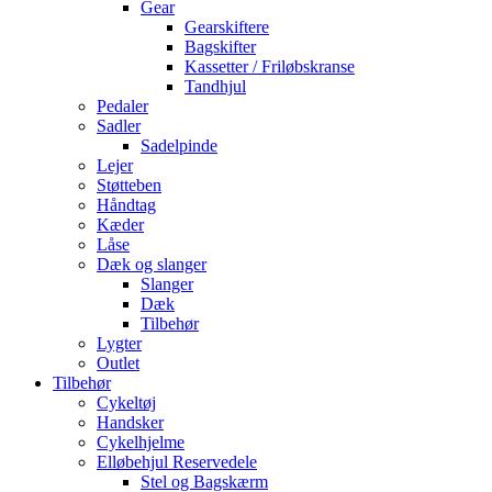
Gear
Gearskiftere
Bagskifter
Kassetter / Friløbskranse
Tandhjul
Pedaler
Sadler
Sadelpinde
Lejer
Støtteben
Håndtag
Kæder
Låse
Dæk og slanger
Slanger
Dæk
Tilbehør
Lygter
Outlet
Tilbehør
Cykeltøj
Handsker
Cykelhjelme
Elløbehjul Reservedele
Stel og Bagskærm