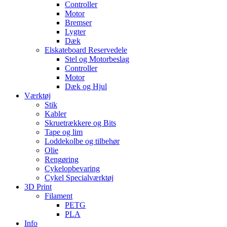
Controller
Motor
Bremser
Lygter
Dæk
Elskateboard Reservedele
Stel og Motorbeslag
Controller
Motor
Dæk og Hjul
Værktøj
Stik
Kabler
Skruetrækkere og Bits
Tape og lim
Loddekolbe og tilbehør
Olie
Rengøring
Cykelopbevaring
Cykel Specialværktøj
3D Print
Filament
PETG
PLA
Info