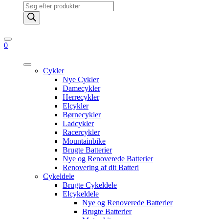
Products
search
0
Cykler
Nye Cykler
Damecykler
Herrecykler
Elcykler
Børnecykler
Ladcykler
Racercykler
Mountainbike
Brugte Batterier
Nye og Renoverede Batterier
Renovering af dit Batteri
Cykeldele
Brugte Cykeldele
Elcykeldele
Nye og Renoverede Batterier
Brugte Batterier