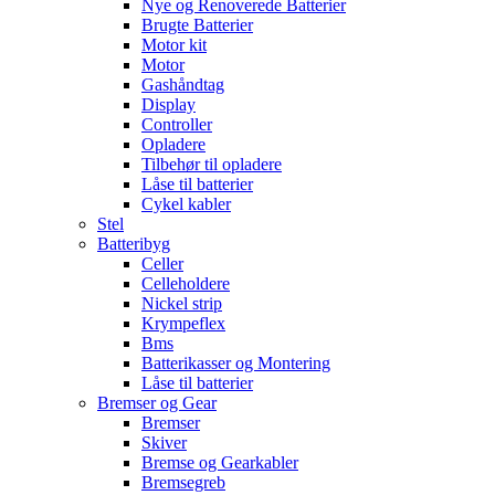
Nye og Renoverede Batterier
Brugte Batterier
Motor kit
Motor
Gashåndtag
Display
Controller
Opladere
Tilbehør til opladere
Låse til batterier
Cykel kabler
Stel
Batteribyg
Celler
Celleholdere
Nickel strip
Krympeflex
Bms
Batterikasser og Montering
Låse til batterier
Bremser og Gear
Bremser
Skiver
Bremse og Gearkabler
Bremsegreb