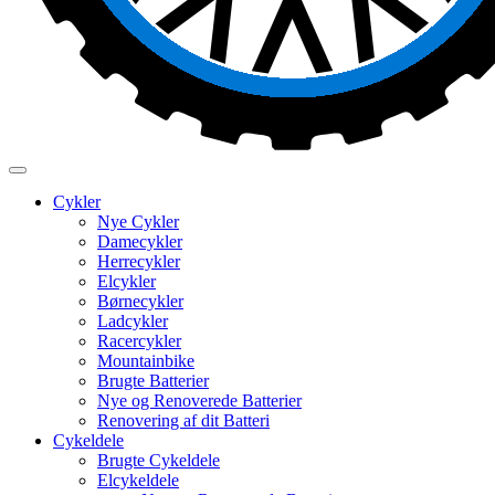
Cykler
Nye Cykler
Damecykler
Herrecykler
Elcykler
Børnecykler
Ladcykler
Racercykler
Mountainbike
Brugte Batterier
Nye og Renoverede Batterier
Renovering af dit Batteri
Cykeldele
Brugte Cykeldele
Elcykeldele