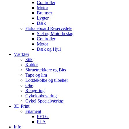
Controller
Motor
Bremser
Lygter
Dæk
Elskateboard Reservedele
Stel og Motorbeslag
Controller
Motor
Dæk og Hjul
Værktøj
Stik
Kabler
Skruetrækkere og Bits
Tape og lim
Loddekolbe og tilbehør
Olie
Rengøring
Cykelopbevaring
Cykel Specialværktøj
3D Print
Filament
PETG
PLA
Info