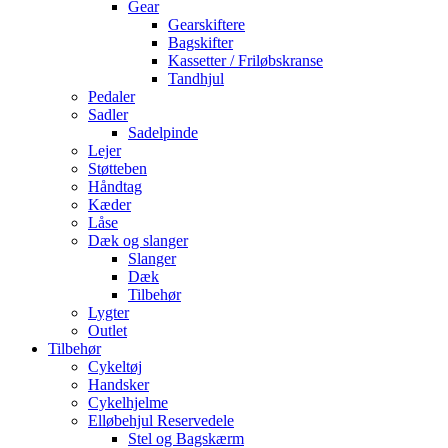
Gear
Gearskiftere
Bagskifter
Kassetter / Friløbskranse
Tandhjul
Pedaler
Sadler
Sadelpinde
Lejer
Støtteben
Håndtag
Kæder
Låse
Dæk og slanger
Slanger
Dæk
Tilbehør
Lygter
Outlet
Tilbehør
Cykeltøj
Handsker
Cykelhjelme
Elløbehjul Reservedele
Stel og Bagskærm