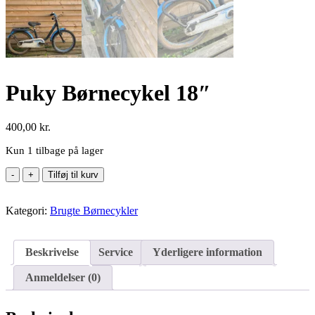
Puky Børnecykel 18″
400,00
kr.
Kun 1 tilbage på lager
Puky
Tilføj til kurv
Børnecykel
18"
Kategori:
antal
Brugte Børnecykler
Beskrivelse
Service
Yderligere information
Anmeldelser (0)