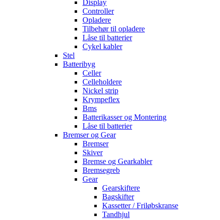
Display
Controller
Opladere
Tilbehør til opladere
Låse til batterier
Cykel kabler
Stel
Batteribyg
Celler
Celleholdere
Nickel strip
Krympeflex
Bms
Batterikasser og Montering
Låse til batterier
Bremser og Gear
Bremser
Skiver
Bremse og Gearkabler
Bremsegreb
Gear
Gearskiftere
Bagskifter
Kassetter / Friløbskranse
Tandhjul