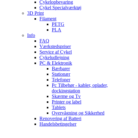
Cykelopbevaring
Cykel Specialværktøj
3D Print
Filament
PETG
PLA
Info
FAQ
Værkstedspriser
Service af Cykel
Cykeludlejning
PC & Elektronik
Bærbarer
Stationær
Telefoner
Pc Tilbehør - kabler, oplader,
dockingstation
Skærme og Tv
Printer og label
Tablets
Overvågning og Sikkerhed
Renovering af Batteri
Handelsbetingelser