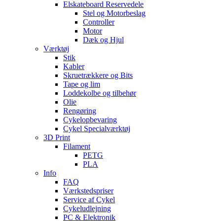
Elskateboard Reservedele
Stel og Motorbeslag
Controller
Motor
Dæk og Hjul
Værktøj
Stik
Kabler
Skruetrækkere og Bits
Tape og lim
Loddekolbe og tilbehør
Olie
Rengøring
Cykelopbevaring
Cykel Specialværktøj
3D Print
Filament
PETG
PLA
Info
FAQ
Værkstedspriser
Service af Cykel
Cykeludlejning
PC & Elektronik