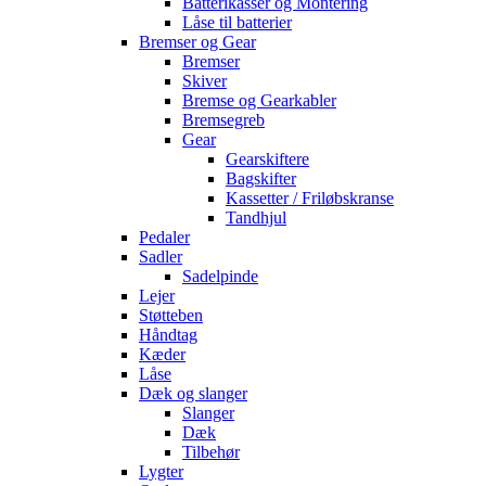
Batterikasser og Montering
Låse til batterier
Bremser og Gear
Bremser
Skiver
Bremse og Gearkabler
Bremsegreb
Gear
Gearskiftere
Bagskifter
Kassetter / Friløbskranse
Tandhjul
Pedaler
Sadler
Sadelpinde
Lejer
Støtteben
Håndtag
Kæder
Låse
Dæk og slanger
Slanger
Dæk
Tilbehør
Lygter