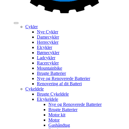
Cykler
Nye Cykler
Damecykler
Herrecykler
Elcykler
Børnecykler
Ladcykler
Racercykler
Mountainbike
Brugte Batterier
Nye og Renoverede Batterier
Renovering af dit Batteri
Cykeldele
Brugte Cykeldele
Elcykeldele
Nye og Renoverede Batterier
Brugte Batterier
Motor kit
Motor
Gashåndtag