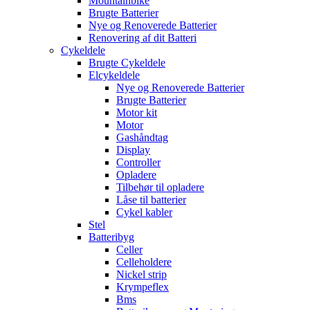
Mountainbike
Brugte Batterier
Nye og Renoverede Batterier
Renovering af dit Batteri
Cykeldele
Brugte Cykeldele
Elcykeldele
Nye og Renoverede Batterier
Brugte Batterier
Motor kit
Motor
Gashåndtag
Display
Controller
Opladere
Tilbehør til opladere
Låse til batterier
Cykel kabler
Stel
Batteribyg
Celler
Celleholdere
Nickel strip
Krympeflex
Bms