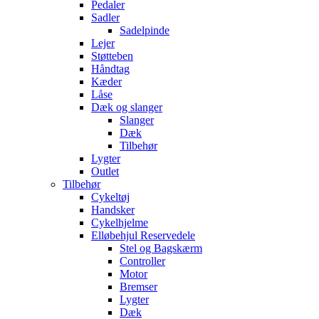
Pedaler
Sadler
Sadelpinde
Lejer
Støtteben
Håndtag
Kæder
Låse
Dæk og slanger
Slanger
Dæk
Tilbehør
Lygter
Outlet
Tilbehør
Cykeltøj
Handsker
Cykelhjelme
Elløbehjul Reservedele
Stel og Bagskærm
Controller
Motor
Bremser
Lygter
Dæk