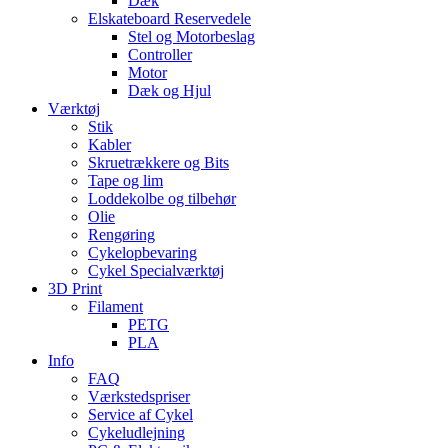
Dæk
Elskateboard Reservedele
Stel og Motorbeslag
Controller
Motor
Dæk og Hjul
Værktøj
Stik
Kabler
Skruetrækkere og Bits
Tape og lim
Loddekolbe og tilbehør
Olie
Rengøring
Cykelopbevaring
Cykel Specialværktøj
3D Print
Filament
PETG
PLA
Info
FAQ
Værkstedspriser
Service af Cykel
Cykeludlejning