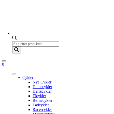
Products
search
0
Cykler
Nye Cykler
Damecykler
Herrecykler
Elcykler
Børnecykler
Ladcykler
Racercykler