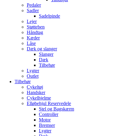
Pedaler
Sadler
Sadelpinde
Lejer
Støtteben
Håndtag
Kæder
Låse
Dæk og slanger
Slanger
Dæk
Tilbehør
Lygter
Outlet
Tilbehør
Cykeltøj
Handsker
Cykelhjelme
Elløbehjul Reservedele
Stel og Bagskærm
Controller
Motor
Bremser
Lygter