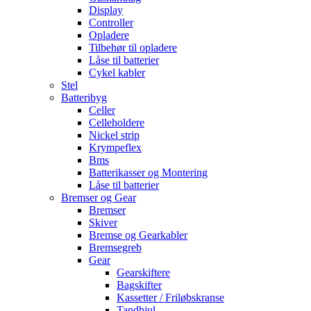
Display
Controller
Opladere
Tilbehør til opladere
Låse til batterier
Cykel kabler
Stel
Batteribyg
Celler
Celleholdere
Nickel strip
Krympeflex
Bms
Batterikasser og Montering
Låse til batterier
Bremser og Gear
Bremser
Skiver
Bremse og Gearkabler
Bremsegreb
Gear
Gearskiftere
Bagskifter
Kassetter / Friløbskranse
Tandhjul