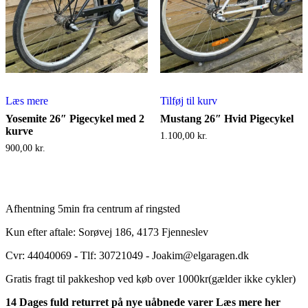
Læs mere
Tilføj til kurv
Yosemite 26″ Pigecykel med 2
Mustang 26″ Hvid Pigecykel
kurve
1.100,00
kr.
900,00
kr.
Afhentning 5min fra centrum af ringsted
Kun efter aftale: Sorøvej 186, 4173 Fjenneslev
Cvr: 44040069
-
Tlf: 30721049 - Joakim@elgaragen.dk
Gratis fragt til pakkeshop ved køb over 1000kr(gælder ikke cykler)
14 Dages fuld returret på nye uåbnede varer Læs mere her