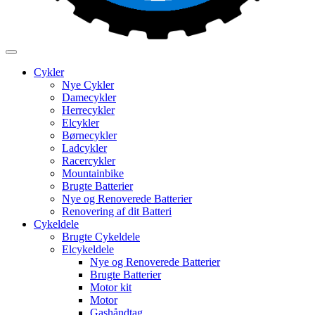
Cykler
Nye Cykler
Damecykler
Herrecykler
Elcykler
Børnecykler
Ladcykler
Racercykler
Mountainbike
Brugte Batterier
Nye og Renoverede Batterier
Renovering af dit Batteri
Cykeldele
Brugte Cykeldele
Elcykeldele
Nye og Renoverede Batterier
Brugte Batterier
Motor kit
Motor
Gashåndtag