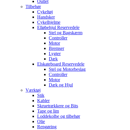
Outlet
Tilbehør
Cykeltøj
Handsker
Cykelhjelme
Elløbehjul Reservedele
Stel og Bagskærm
Controller
Motor
Bremser
Lygter
Dæk
Elskateboard Reservedele
Stel og Motorbeslag
Controller
Motor
Dæk og Hjul
Værktøj
Stik
Kabler
Skruetrækkere og Bits
Tape og lim
Loddekolbe og tilbehør
Olie
Rengøring