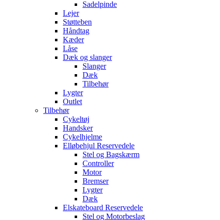
Sadelpinde
Lejer
Støtteben
Håndtag
Kæder
Låse
Dæk og slanger
Slanger
Dæk
Tilbehør
Lygter
Outlet
Tilbehør
Cykeltøj
Handsker
Cykelhjelme
Elløbehjul Reservedele
Stel og Bagskærm
Controller
Motor
Bremser
Lygter
Dæk
Elskateboard Reservedele
Stel og Motorbeslag