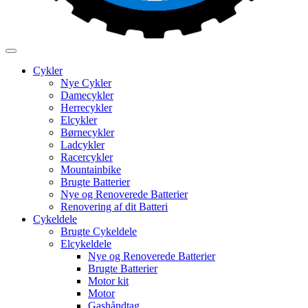
Cykler
Nye Cykler
Damecykler
Herrecykler
Elcykler
Børnecykler
Ladcykler
Racercykler
Mountainbike
Brugte Batterier
Nye og Renoverede Batterier
Renovering af dit Batteri
Cykeldele
Brugte Cykeldele
Elcykeldele
Nye og Renoverede Batterier
Brugte Batterier
Motor kit
Motor
Gashåndtag