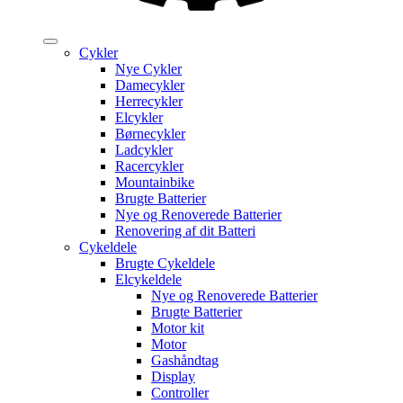
Cykler
Nye Cykler
Damecykler
Herrecykler
Elcykler
Børnecykler
Ladcykler
Racercykler
Mountainbike
Brugte Batterier
Nye og Renoverede Batterier
Renovering af dit Batteri
Cykeldele
Brugte Cykeldele
Elcykeldele
Nye og Renoverede Batterier
Brugte Batterier
Motor kit
Motor
Gashåndtag
Display
Controller