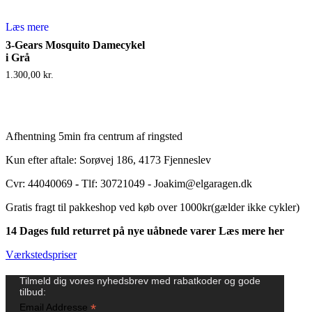
Læs mere
3-Gears Mosquito Damecykel
i Grå
1.300,00
kr.
Afhentning 5min fra centrum af ringsted
Kun efter aftale: Sorøvej 186, 4173 Fjenneslev
Cvr: 44040069
-
Tlf: 30721049 - Joakim@elgaragen.dk
Gratis fragt til pakkeshop ved køb over 1000kr(gælder ikke cykler)
14 Dages fuld returret på nye uåbnede varer Læs mere her
Værkstedspriser
Tilmeld dig vores nyhedsbrev med rabatkoder og gode
tilbud:
*
Email Addresse