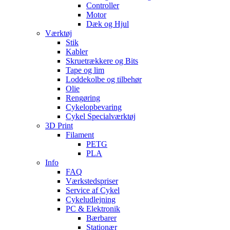
Controller
Motor
Dæk og Hjul
Værktøj
Stik
Kabler
Skruetrækkere og Bits
Tape og lim
Loddekolbe og tilbehør
Olie
Rengøring
Cykelopbevaring
Cykel Specialværktøj
3D Print
Filament
PETG
PLA
Info
FAQ
Værkstedspriser
Service af Cykel
Cykeludlejning
PC & Elektronik
Bærbarer
Stationær