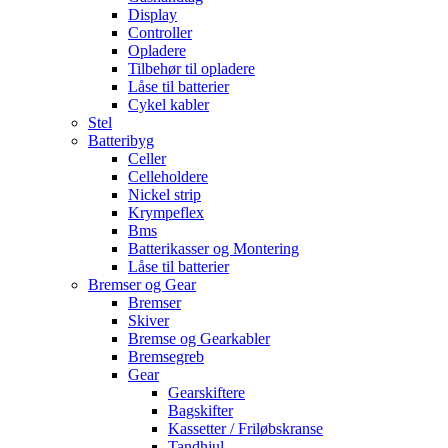
Display
Controller
Opladere
Tilbehør til opladere
Låse til batterier
Cykel kabler
Stel
Batteribyg
Celler
Celleholdere
Nickel strip
Krympeflex
Bms
Batterikasser og Montering
Låse til batterier
Bremser og Gear
Bremser
Skiver
Bremse og Gearkabler
Bremsegreb
Gear
Gearskiftere
Bagskifter
Kassetter / Friløbskranse
Tandhjul