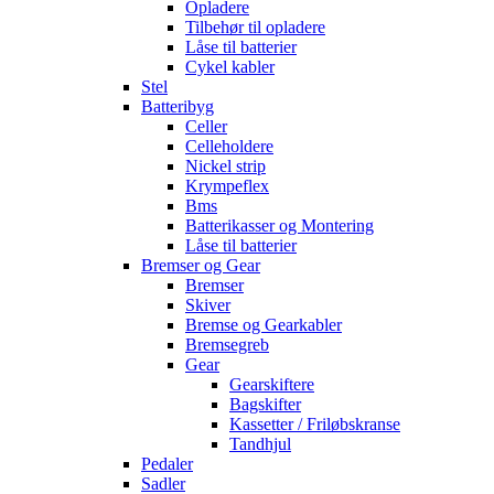
Opladere
Tilbehør til opladere
Låse til batterier
Cykel kabler
Stel
Batteribyg
Celler
Celleholdere
Nickel strip
Krympeflex
Bms
Batterikasser og Montering
Låse til batterier
Bremser og Gear
Bremser
Skiver
Bremse og Gearkabler
Bremsegreb
Gear
Gearskiftere
Bagskifter
Kassetter / Friløbskranse
Tandhjul
Pedaler
Sadler