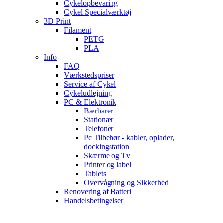
Cykelopbevaring
Cykel Specialværktøj
3D Print
Filament
PETG
PLA
Info
FAQ
Værkstedspriser
Service af Cykel
Cykeludlejning
PC & Elektronik
Bærbarer
Stationær
Telefoner
Pc Tilbehør - kabler, oplader,
dockingstation
Skærme og Tv
Printer og label
Tablets
Overvågning og Sikkerhed
Renovering af Batteri
Handelsbetingelser