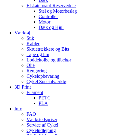
Dæk
Elskateboard Reservedele
Stel og Motorbeslag
Controller
Motor
Dæk og Hjul
Værktøj
Stik
Kabler
Skruetrækkere og Bits
Tape og lim
Loddekolbe og tilbehør
Olie
Rengøring
Cykelopbevaring
Cykel Specialværktøj
3D Print
Filament
PETG
PLA
Info
FAQ
Værkstedspriser
Service af Cykel
Cykeludlejning