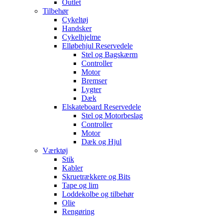
Outlet
Tilbehør
Cykeltøj
Handsker
Cykelhjelme
Elløbehjul Reservedele
Stel og Bagskærm
Controller
Motor
Bremser
Lygter
Dæk
Elskateboard Reservedele
Stel og Motorbeslag
Controller
Motor
Dæk og Hjul
Værktøj
Stik
Kabler
Skruetrækkere og Bits
Tape og lim
Loddekolbe og tilbehør
Olie
Rengøring