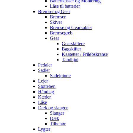
Batterikasser og Montering
Låse til batterier
Bremser og Gear
Bremser
Skiver
Bremse og Gearkabler
Bremsegreb
Gear
Gearskiftere
Bagskifter
Kassetter / Friløbskranse
Tandhjul
Pedaler
Sadler
Sadelpinde
Lejer
Støtteben
Håndtag
Kæder
Låse
Dæk og slanger
Slanger
Dæk
Tilbehør
Lygter