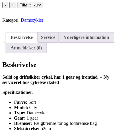
Winther
Tilføj til kurv
Fixie
Damecykel
Kategori:
med
Damecykler
1
Gear
-
Beskrivelse
Service
Yderligere information
52cm
antal
Anmeldelser (0)
Beskrivelse
Solid og driftsikker cykel, har 1 gear og frontlad – Ny
serviceret hos cykelværksted
Specifikationer:
Farve:
Sort
Model:
City
Type:
Damecykel
Gear:
1 gear
Bremser:
Fælgbremse for og fodbremse bag
Stelstørrelse:
52cm