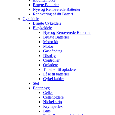
Mountainbike
Brugte Batterier
Nye og Renoverede Batterier
Renovering af dit Batteri
Cykeldele
Brugte Cykeldele
Elcykeldele
Nye og Renoverede Batterier
Brugte Batterier
Motor kit
Motor
Gashåndtag
Display
Controller
Opladere
Tilbehør til opladere
Låse til batterier
Cykel kabler
Stel
Batteribyg
Celler
Celleholdere
Nickel strip
Krympeflex
Bms