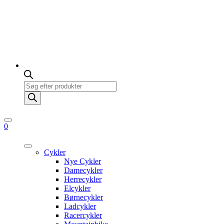
Products
search
0
Cykler
Nye Cykler
Damecykler
Herrecykler
Elcykler
Børnecykler
Ladcykler
Racercykler