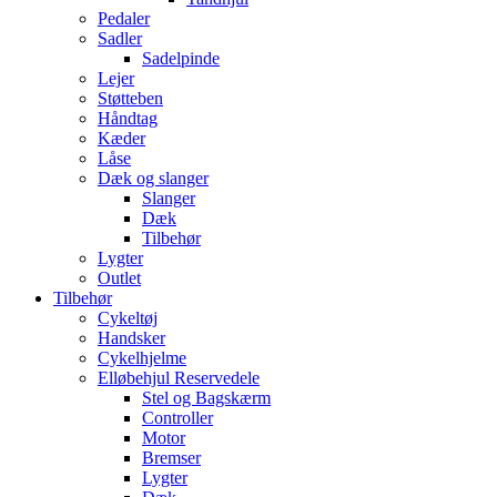
Pedaler
Sadler
Sadelpinde
Lejer
Støtteben
Håndtag
Kæder
Låse
Dæk og slanger
Slanger
Dæk
Tilbehør
Lygter
Outlet
Tilbehør
Cykeltøj
Handsker
Cykelhjelme
Elløbehjul Reservedele
Stel og Bagskærm
Controller
Motor
Bremser
Lygter