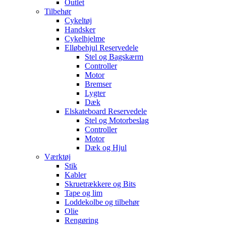
Outlet
Tilbehør
Cykeltøj
Handsker
Cykelhjelme
Elløbehjul Reservedele
Stel og Bagskærm
Controller
Motor
Bremser
Lygter
Dæk
Elskateboard Reservedele
Stel og Motorbeslag
Controller
Motor
Dæk og Hjul
Værktøj
Stik
Kabler
Skruetrækkere og Bits
Tape og lim
Loddekolbe og tilbehør
Olie
Rengøring