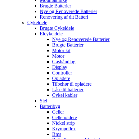
Mountainbike
Brugte Batterier
Nye og Renoverede Batterier
Renovering af dit Batteri
Cykeldele
Brugte Cykeldele
Elcykeldele
Nye og Renoverede Batterier
Brugte Batterier
Motor kit
Motor
Gashåndtag
Display
Controller
Opladere
Tilbehør til opladere
Låse til batterier
Cykel kabler
Stel
Batteribyg
Celler
Celleholdere
Nickel strip
Krympeflex
Bms