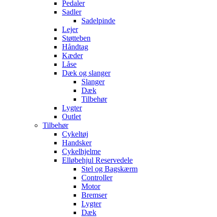
Pedaler
Sadler
Sadelpinde
Lejer
Støtteben
Håndtag
Kæder
Låse
Dæk og slanger
Slanger
Dæk
Tilbehør
Lygter
Outlet
Tilbehør
Cykeltøj
Handsker
Cykelhjelme
Elløbehjul Reservedele
Stel og Bagskærm
Controller
Motor
Bremser
Lygter
Dæk