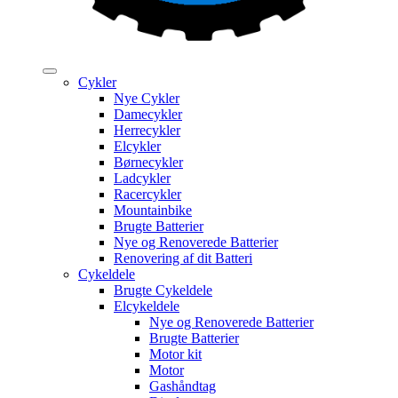
Cykler
Nye Cykler
Damecykler
Herrecykler
Elcykler
Børnecykler
Ladcykler
Racercykler
Mountainbike
Brugte Batterier
Nye og Renoverede Batterier
Renovering af dit Batteri
Cykeldele
Brugte Cykeldele
Elcykeldele
Nye og Renoverede Batterier
Brugte Batterier
Motor kit
Motor
Gashåndtag