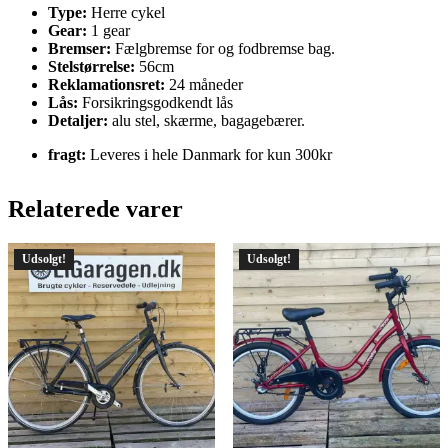
Type:
Herre cykel
Gear:
1 gear
Bremser:
Fælgbremse for og fodbremse bag.
Stelstørrelse:
56cm
Reklamationsret:
24 måneder
Lås:
Forsikringsgodkendt lås
Detaljer:
alu stel, skærme, bagagebærer.
fragt:
Leveres i hele Danmark for kun 300kr
Relaterede varer
Udsolgt!
Udsolgt!