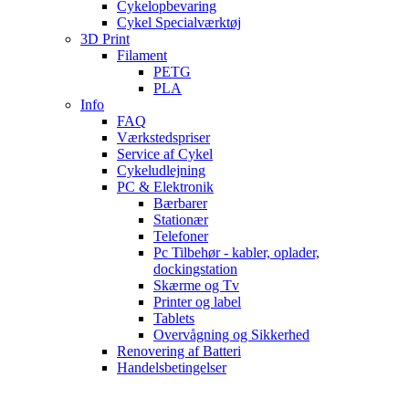
Cykelopbevaring
Cykel Specialværktøj
3D Print
Filament
PETG
PLA
Info
FAQ
Værkstedspriser
Service af Cykel
Cykeludlejning
PC & Elektronik
Bærbarer
Stationær
Telefoner
Pc Tilbehør - kabler, oplader,
dockingstation
Skærme og Tv
Printer og label
Tablets
Overvågning og Sikkerhed
Renovering af Batteri
Handelsbetingelser