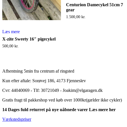
Centurion Damecykel 51cm 7
gear
1.500,00
kr.
Læs mere
X-zite Sweety 16″ pigecykel
500,00
kr.
Afhentning 5min fra centrum af ringsted
Kun efter aftale: Sorøvej 186, 4173 Fjenneslev
Cvr: 44040069
-
Tlf: 30721049 - Joakim@elgaragen.dk
Gratis fragt til pakkeshop ved køb over 1000kr(gælder ikke cykler)
14 Dages fuld returret på nye uåbnede varer Læs mere her
Værkstedspriser