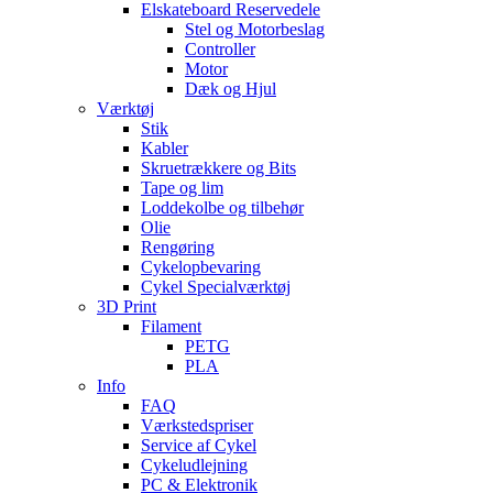
Elskateboard Reservedele
Stel og Motorbeslag
Controller
Motor
Dæk og Hjul
Værktøj
Stik
Kabler
Skruetrækkere og Bits
Tape og lim
Loddekolbe og tilbehør
Olie
Rengøring
Cykelopbevaring
Cykel Specialværktøj
3D Print
Filament
PETG
PLA
Info
FAQ
Værkstedspriser
Service af Cykel
Cykeludlejning
PC & Elektronik