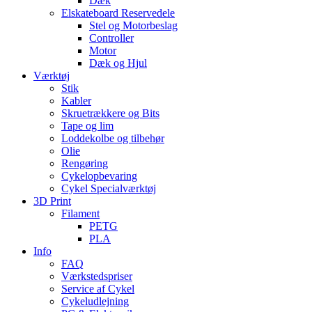
Dæk
Elskateboard Reservedele
Stel og Motorbeslag
Controller
Motor
Dæk og Hjul
Værktøj
Stik
Kabler
Skruetrækkere og Bits
Tape og lim
Loddekolbe og tilbehør
Olie
Rengøring
Cykelopbevaring
Cykel Specialværktøj
3D Print
Filament
PETG
PLA
Info
FAQ
Værkstedspriser
Service af Cykel
Cykeludlejning