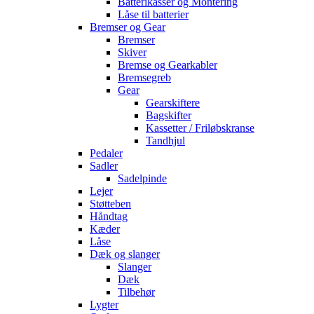
Batterikasser og Montering
Låse til batterier
Bremser og Gear
Bremser
Skiver
Bremse og Gearkabler
Bremsegreb
Gear
Gearskiftere
Bagskifter
Kassetter / Friløbskranse
Tandhjul
Pedaler
Sadler
Sadelpinde
Lejer
Støtteben
Håndtag
Kæder
Låse
Dæk og slanger
Slanger
Dæk
Tilbehør
Lygter