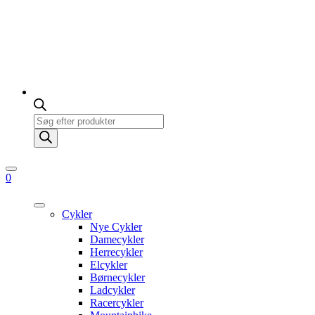
Products
search
0
Cykler
Nye Cykler
Damecykler
Herrecykler
Elcykler
Børnecykler
Ladcykler
Racercykler