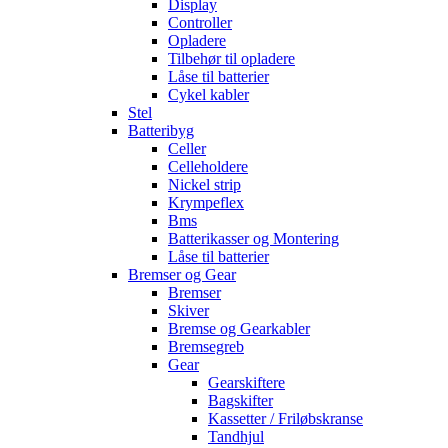
Display
Controller
Opladere
Tilbehør til opladere
Låse til batterier
Cykel kabler
Stel
Batteribyg
Celler
Celleholdere
Nickel strip
Krympeflex
Bms
Batterikasser og Montering
Låse til batterier
Bremser og Gear
Bremser
Skiver
Bremse og Gearkabler
Bremsegreb
Gear
Gearskiftere
Bagskifter
Kassetter / Friløbskranse
Tandhjul