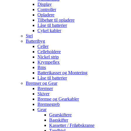
Display
Controller
Opladere
Tilbehør til opladere
Låse til batterier
Cykel kabler
Stel
Batteribyg
Celler
Celleholdere
Nickel strip
Krympeflex
Bms
Batterikasser og Montering
Låse til batterier
Bremser og Gear
Bremser
Skiver
Bremse og Gearkabler
Bremsegreb
Gear
Gearskiftere
Bagskifter
Kassetter / Friløbskranse
Tandhjul