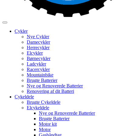
Cykler
Nye Cykler
Damecykler
Herrecykler
Elcykler
Børnecykler
Ladcykler
Racercykler
Mountainbike
Brugte Batterier
Nye og Renoverede Batterier
Renovering af dit Batteri
Cykeldele
Brugte Cykeldele
Elcykeldele
Nye og Renoverede Batterier
Brugte Batterier
Motor kit
Motor
Gashåndtag