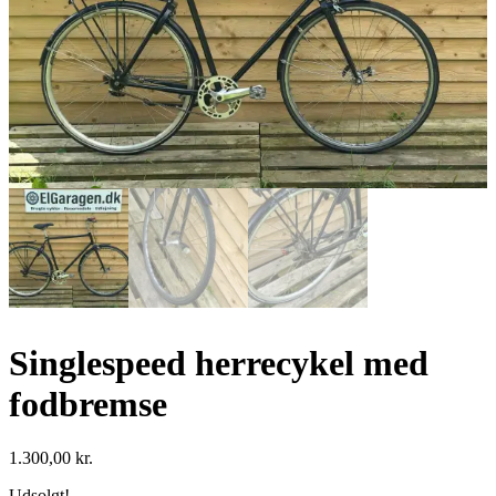
Singlespeed herrecykel med
fodbremse
1.300,00
kr.
Udsolgt!