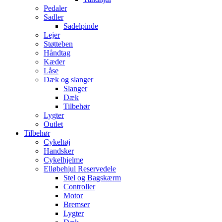
Pedaler
Sadler
Sadelpinde
Lejer
Støtteben
Håndtag
Kæder
Låse
Dæk og slanger
Slanger
Dæk
Tilbehør
Lygter
Outlet
Tilbehør
Cykeltøj
Handsker
Cykelhjelme
Elløbehjul Reservedele
Stel og Bagskærm
Controller
Motor
Bremser
Lygter