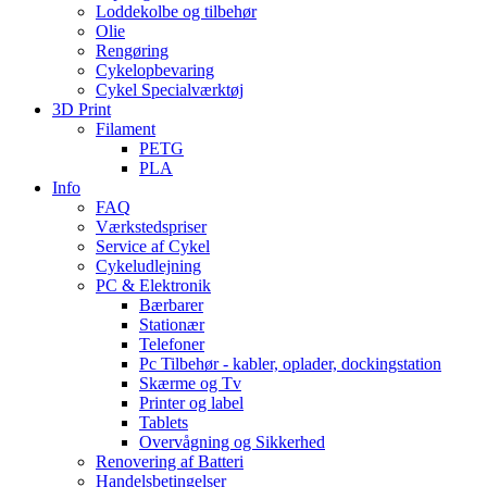
Loddekolbe og tilbehør
Olie
Rengøring
Cykelopbevaring
Cykel Specialværktøj
3D Print
Filament
PETG
PLA
Info
FAQ
Værkstedspriser
Service af Cykel
Cykeludlejning
PC & Elektronik
Bærbarer
Stationær
Telefoner
Pc Tilbehør - kabler, oplader, dockingstation
Skærme og Tv
Printer og label
Tablets
Overvågning og Sikkerhed
Renovering af Batteri
Handelsbetingelser