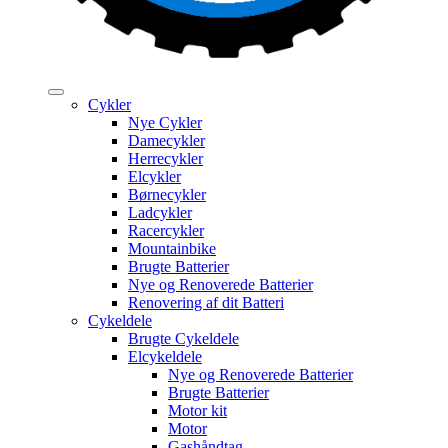
Cykler
Nye Cykler
Damecykler
Herrecykler
Elcykler
Børnecykler
Ladcykler
Racercykler
Mountainbike
Brugte Batterier
Nye og Renoverede Batterier
Renovering af dit Batteri
Cykeldele
Brugte Cykeldele
Elcykeldele
Nye og Renoverede Batterier
Brugte Batterier
Motor kit
Motor
Gashåndtag