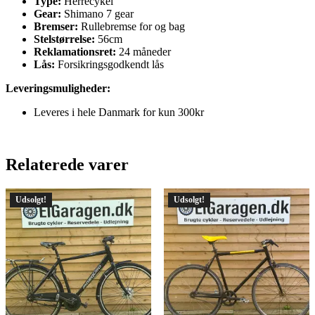
Type:
Herrecykel
Gear:
Shimano 7 gear
Bremser:
Rullebremse for og bag
Stelstørrelse:
56cm
Reklamationsret:
24 måneder
Lås:
Forsikringsgodkendt lås
Leveringsmuligheder:
Leveres i hele Danmark for kun 300kr
Relaterede varer
Udsolgt!
Udsolgt!