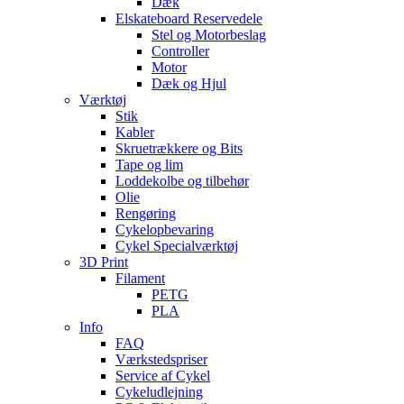
Dæk
Elskateboard Reservedele
Stel og Motorbeslag
Controller
Motor
Dæk og Hjul
Værktøj
Stik
Kabler
Skruetrækkere og Bits
Tape og lim
Loddekolbe og tilbehør
Olie
Rengøring
Cykelopbevaring
Cykel Specialværktøj
3D Print
Filament
PETG
PLA
Info
FAQ
Værkstedspriser
Service af Cykel
Cykeludlejning