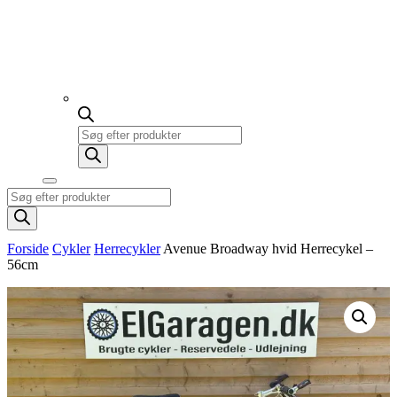
Products
search
Products
search
Forside
Cykler
Herrecykler
Avenue Broadway hvid Herrecykel –
56cm