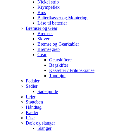
Nickel strip
Krympeflex
Bms
Batterikasser og Montering
Låse til batterier
Bremser og Gear
Bremser
Skiver
Bremse og Gearkabler
Bremsegreb
Gear
Gearskiftere
Bagskifter
Kassetter / Friløbskranse
Tandhjul
Pedaler
Sadler
Sadelpinde
Lejer
Støtteben
Håndtag
Kæder
Låse
Dæk og slanger
Slanger