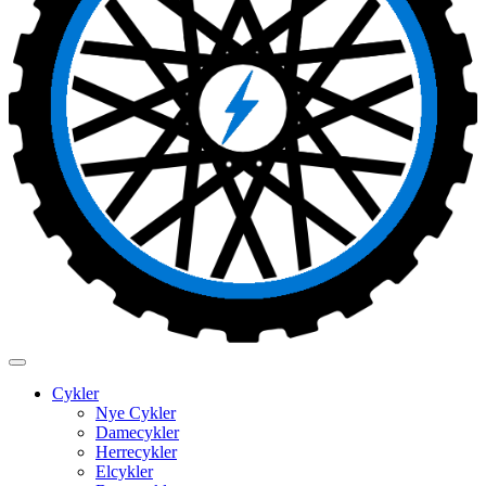
Cykler
Nye Cykler
Damecykler
Herrecykler
Elcykler