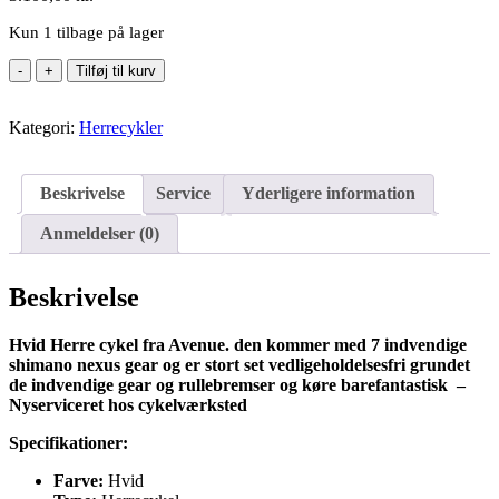
Kun 1 tilbage på lager
Avenue
Tilføj til kurv
Broadway
hvid
Kategori:
Herrecykel
Herrecykler
-
56cm
antal
Beskrivelse
Service
Yderligere information
Anmeldelser (0)
Beskrivelse
Hvid Herre cykel fra Avenue. den kommer med 7 indvendige
shimano nexus gear og er stort set vedligeholdelsesfri grundet
de indvendige gear og rullebremser og køre barefantastisk –
Nyserviceret hos cykelværksted
Specifikationer:
Farve:
Hvid