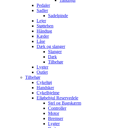
Tandhjul
Pedaler
Sadler
Sadelpinde
Lejer
Støtteben
Håndtag
Kæder
Låse
Dæk og slanger
Slanger
Dæk
Tilbehør
Lygter
Outlet
Tilbehør
Cykeltøj
Handsker
Cykelhjelme
Elløbehjul Reservedele
Stel og Bagskærm
Controller
Motor
Bremser
Lygter