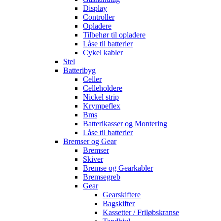
Display
Controller
Opladere
Tilbehør til opladere
Låse til batterier
Cykel kabler
Stel
Batteribyg
Celler
Celleholdere
Nickel strip
Krympeflex
Bms
Batterikasser og Montering
Låse til batterier
Bremser og Gear
Bremser
Skiver
Bremse og Gearkabler
Bremsegreb
Gear
Gearskiftere
Bagskifter
Kassetter / Friløbskranse