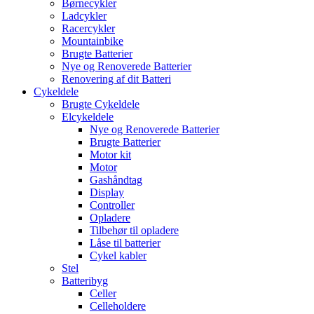
Børnecykler
Ladcykler
Racercykler
Mountainbike
Brugte Batterier
Nye og Renoverede Batterier
Renovering af dit Batteri
Cykeldele
Brugte Cykeldele
Elcykeldele
Nye og Renoverede Batterier
Brugte Batterier
Motor kit
Motor
Gashåndtag
Display
Controller
Opladere
Tilbehør til opladere
Låse til batterier
Cykel kabler
Stel
Batteribyg
Celler
Celleholdere