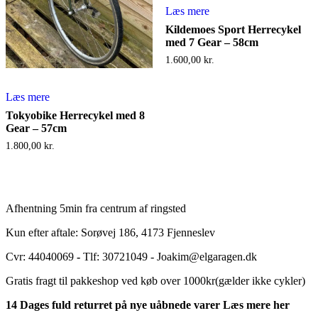
Læs mere
Kildemoes Sport Herrecykel
med 7 Gear – 58cm
1.600,00
kr.
Læs mere
Tokyobike Herrecykel med 8
Gear – 57cm
1.800,00
kr.
Afhentning 5min fra centrum af ringsted
Kun efter aftale: Sorøvej 186, 4173 Fjenneslev
Cvr: 44040069
-
Tlf: 30721049 - Joakim@elgaragen.dk
Gratis fragt til pakkeshop ved køb over 1000kr(gælder ikke cykler)
14 Dages fuld returret på nye uåbnede varer Læs mere her