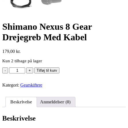
Shimano Nexus 8 Gear
Drejegreb Med Kabel
179,00
kr.
Kun 2 tilbage på lager
Shimano
Tilføj til kurv
Nexus
8
Kategori:
Gear
Gearskiftere
Drejegreb
Med
Kabel
Beskrivelse
Anmeldelser (0)
antal
Beskrivelse