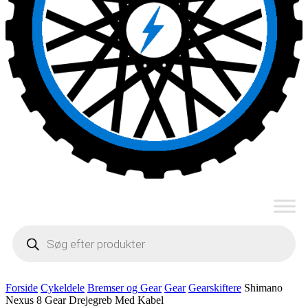
Products
search
Forside
Cykeldele
Bremser og Gear
Gear
Gearskiftere
Shimano
Nexus 8 Gear Drejegreb Med Kabel