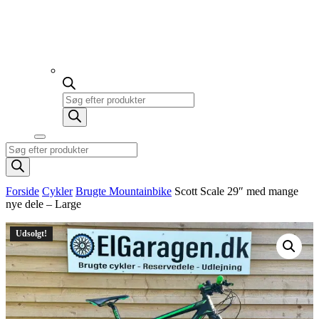
Products
search
Products
search
Forside
Cykler
Brugte Mountainbike
Scott Scale 29″ med mange
nye dele – Large
Udsolgt!