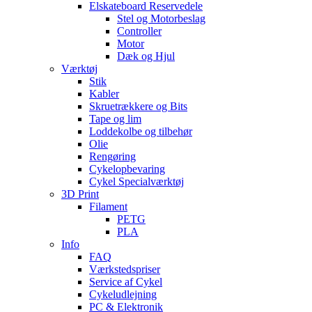
Elskateboard Reservedele
Stel og Motorbeslag
Controller
Motor
Dæk og Hjul
Værktøj
Stik
Kabler
Skruetrækkere og Bits
Tape og lim
Loddekolbe og tilbehør
Olie
Rengøring
Cykelopbevaring
Cykel Specialværktøj
3D Print
Filament
PETG
PLA
Info
FAQ
Værkstedspriser
Service af Cykel
Cykeludlejning
PC & Elektronik