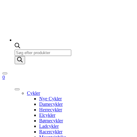
Products
search
0
Cykler
Nye Cykler
Damecykler
Herrecykler
Elcykler
Børnecykler
Ladcykler
Racercykler