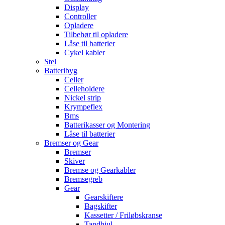
Display
Controller
Opladere
Tilbehør til opladere
Låse til batterier
Cykel kabler
Stel
Batteribyg
Celler
Celleholdere
Nickel strip
Krympeflex
Bms
Batterikasser og Montering
Låse til batterier
Bremser og Gear
Bremser
Skiver
Bremse og Gearkabler
Bremsegreb
Gear
Gearskiftere
Bagskifter
Kassetter / Friløbskranse
Tandhjul