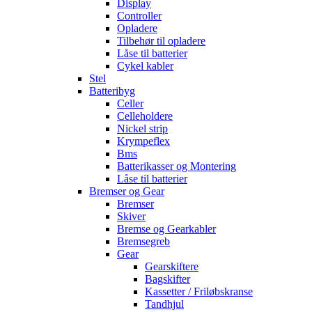
Display
Controller
Opladere
Tilbehør til opladere
Låse til batterier
Cykel kabler
Stel
Batteribyg
Celler
Celleholdere
Nickel strip
Krympeflex
Bms
Batterikasser og Montering
Låse til batterier
Bremser og Gear
Bremser
Skiver
Bremse og Gearkabler
Bremsegreb
Gear
Gearskiftere
Bagskifter
Kassetter / Friløbskranse
Tandhjul