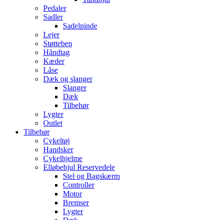
Pedaler
Sadler
Sadelpinde
Lejer
Støtteben
Håndtag
Kæder
Låse
Dæk og slanger
Slanger
Dæk
Tilbehør
Lygter
Outlet
Tilbehør
Cykeltøj
Handsker
Cykelhjelme
Elløbehjul Reservedele
Stel og Bagskærm
Controller
Motor
Bremser
Lygter