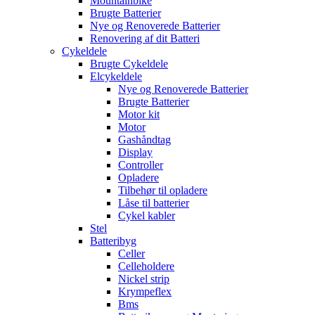
Mountainbike
Brugte Batterier
Nye og Renoverede Batterier
Renovering af dit Batteri
Cykeldele
Brugte Cykeldele
Elcykeldele
Nye og Renoverede Batterier
Brugte Batterier
Motor kit
Motor
Gashåndtag
Display
Controller
Opladere
Tilbehør til opladere
Låse til batterier
Cykel kabler
Stel
Batteribyg
Celler
Celleholdere
Nickel strip
Krympeflex
Bms