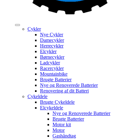
Cykler
Nye Cykler
Damecykler
Herrecykler
Elcykler
Børnecykler
Ladcykler
Racercykler
Mountainbike
Brugte Batterier
Nye og Renoverede Batterier
Renovering af dit Batteri
Cykeldele
Brugte Cykeldele
Elcykeldele
Nye og Renoverede Batterier
Brugte Batterier
Motor kit
Motor
Gashåndtag