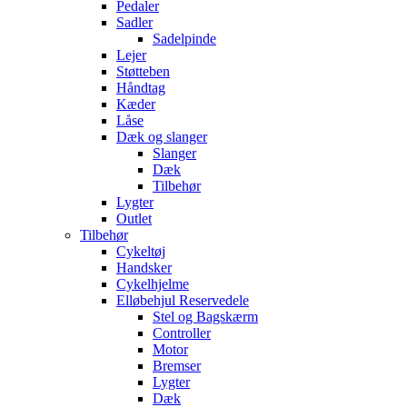
Pedaler
Sadler
Sadelpinde
Lejer
Støtteben
Håndtag
Kæder
Låse
Dæk og slanger
Slanger
Dæk
Tilbehør
Lygter
Outlet
Tilbehør
Cykeltøj
Handsker
Cykelhjelme
Elløbehjul Reservedele
Stel og Bagskærm
Controller
Motor
Bremser
Lygter
Dæk