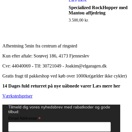
Specialized RockHopper med
Mantou affjedring
3.500,00
kr.
Afhentning 5min fra centrum af ringsted
Kun efter aftale: Sorøvej 186, 4173 Fjenneslev
Cvr: 44040069
-
Tlf: 30721049 - Joakim@elgaragen.dk
Gratis fragt til pakkeshop ved køb over 1000kr(gælder ikke cykler)
14 Dages fuld returret på nye uåbnede varer Læs mere her
Værkstedspriser
Tilmeld dig vores nyhedsbrev med rabatkoder og gode
tilbud:
*
Email Addresse