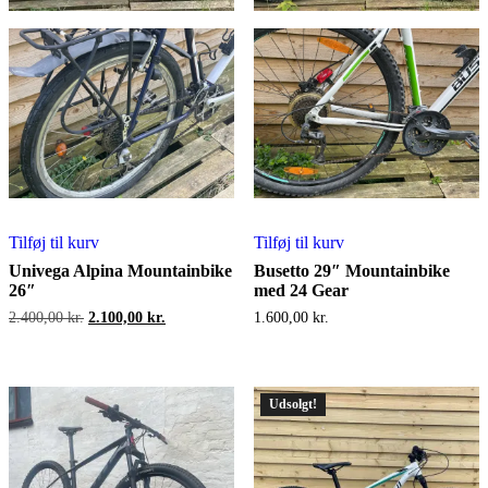
Tilføj til kurv
Tilføj til kurv
Univega Alpina Mountainbike
Busetto 29″ Mountainbike
26″
med 24 Gear
Den
Den
2.400,00
kr.
2.100,00
kr.
1.600,00
kr.
oprindelige
aktuelle
pris
pris
var:
er:
2.400,00 kr..
2.100,00 kr..
Udsolgt!