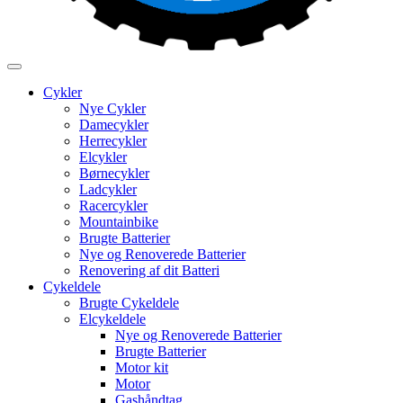
Cykler
Nye Cykler
Damecykler
Herrecykler
Elcykler
Børnecykler
Ladcykler
Racercykler
Mountainbike
Brugte Batterier
Nye og Renoverede Batterier
Renovering af dit Batteri
Cykeldele
Brugte Cykeldele
Elcykeldele
Nye og Renoverede Batterier
Brugte Batterier
Motor kit
Motor
Gashåndtag