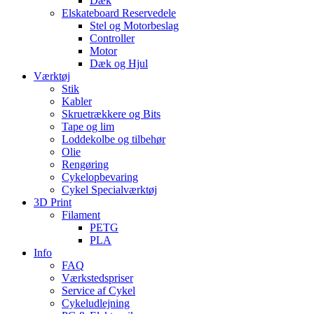
Dæk
Elskateboard Reservedele
Stel og Motorbeslag
Controller
Motor
Dæk og Hjul
Værktøj
Stik
Kabler
Skruetrækkere og Bits
Tape og lim
Loddekolbe og tilbehør
Olie
Rengøring
Cykelopbevaring
Cykel Specialværktøj
3D Print
Filament
PETG
PLA
Info
FAQ
Værkstedspriser
Service af Cykel
Cykeludlejning