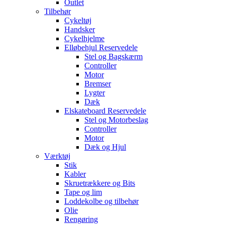
Outlet
Tilbehør
Cykeltøj
Handsker
Cykelhjelme
Elløbehjul Reservedele
Stel og Bagskærm
Controller
Motor
Bremser
Lygter
Dæk
Elskateboard Reservedele
Stel og Motorbeslag
Controller
Motor
Dæk og Hjul
Værktøj
Stik
Kabler
Skruetrækkere og Bits
Tape og lim
Loddekolbe og tilbehør
Olie
Rengøring