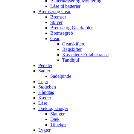
Batterikasser og Montering
Låse til batterier
Bremser og Gear
Bremser
Skiver
Bremse og Gearkabler
Bremsegreb
Gear
Gearskiftere
Bagskifter
Kassetter / Friløbskranse
Tandhjul
Pedaler
Sadler
Sadelpinde
Lejer
Støtteben
Håndtag
Kæder
Låse
Dæk og slanger
Slanger
Dæk
Tilbehør
Lygter