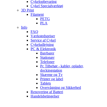
Cykelopbevaring
Cykel Specialværktøj
3D Print
Filament
PETG
PLA
Info
FAQ
Værkstedspriser
Service af Cykel
Cykeludlejning
PC & Elektronik
Bærbarer
Stationær
Telefoner
Pc Tilbehør - kabler, oplader,
dockingstation
Skærme og Tv
Printer og label
Tablets
Overvågning og Sikkerhed
Renovering af Batteri
Handelsbetingelser