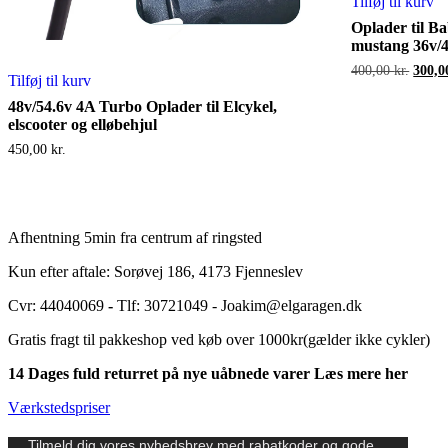
Tilføj til kurv
Oplader til B
mustang 36v/
Den
400,00
kr.
300,
Tilføj til kurv
oprind
pris
48v/54.6v 4A Turbo Oplader til Elcykel,
var:
elscooter og elløbehjul
400,00
450,00
kr.
Afhentning 5min fra centrum af ringsted
Kun efter aftale: Sorøvej 186, 4173 Fjenneslev
Cvr: 44040069
-
Tlf: 30721049 - Joakim@elgaragen.dk
Gratis fragt til pakkeshop ved køb over 1000kr(gælder ikke cykler)
14 Dages fuld returret på nye uåbnede varer Læs mere her
Værkstedspriser
Tilmeld dig vores nyhedsbrev med rabatkoder og gode