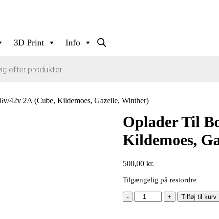
3D Print
Info
36v/42v 2A (Cube, Kildemoes, Gazelle, Winther)
Oplader Til B
Kildemoes, Ga
500,00
kr.
Tilgængelig på restordre
Oplader
Tilføj til kurv
Til
Bosch