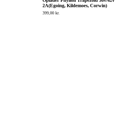
Oplader Phylion Trapezoid 36v/42v
2A(Egoing, Kildemoes, Corwin)
399,00
kr.