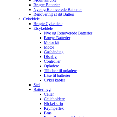
Mountainbike
Brugte Batterier
Nye og Renoverede Batterier
Renovering af dit Batteri
Cykeldele
Brugte Cykeldele
Elcykeldele
Nye og Renoverede Batterier
Brugte Batterier
Motor kit
Motor
Gashåndtag
Display
Controller
Opladere
Tilbehør til opladere
Låse til batterier
Cykel kabler
Stel
Batteribyg
Celler
Celleholdere
Nickel strip
Krympeflex
Bms