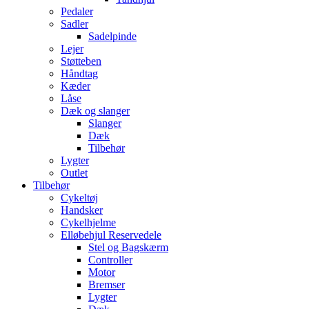
Pedaler
Sadler
Sadelpinde
Lejer
Støtteben
Håndtag
Kæder
Låse
Dæk og slanger
Slanger
Dæk
Tilbehør
Lygter
Outlet
Tilbehør
Cykeltøj
Handsker
Cykelhjelme
Elløbehjul Reservedele
Stel og Bagskærm
Controller
Motor
Bremser
Lygter