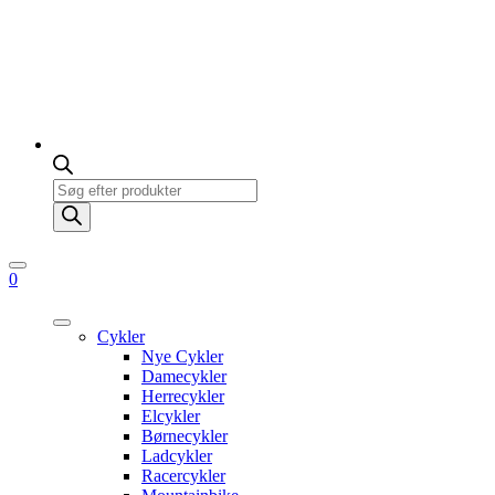
Products
search
0
Cykler
Nye Cykler
Damecykler
Herrecykler
Elcykler
Børnecykler
Ladcykler
Racercykler