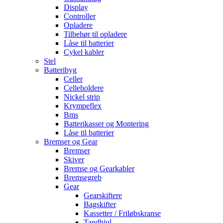
Display
Controller
Opladere
Tilbehør til opladere
Låse til batterier
Cykel kabler
Stel
Batteribyg
Celler
Celleholdere
Nickel strip
Krympeflex
Bms
Batterikasser og Montering
Låse til batterier
Bremser og Gear
Bremser
Skiver
Bremse og Gearkabler
Bremsegreb
Gear
Gearskiftere
Bagskifter
Kassetter / Friløbskranse
Tandhjul