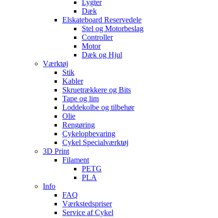
Lygter
Dæk
Elskateboard Reservedele
Stel og Motorbeslag
Controller
Motor
Dæk og Hjul
Værktøj
Stik
Kabler
Skruetrækkere og Bits
Tape og lim
Loddekolbe og tilbehør
Olie
Rengøring
Cykelopbevaring
Cykel Specialværktøj
3D Print
Filament
PETG
PLA
Info
FAQ
Værkstedspriser
Service af Cykel