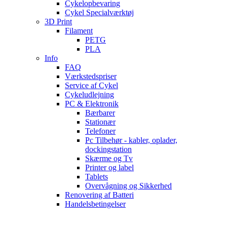
Cykelopbevaring
Cykel Specialværktøj
3D Print
Filament
PETG
PLA
Info
FAQ
Værkstedspriser
Service af Cykel
Cykeludlejning
PC & Elektronik
Bærbarer
Stationær
Telefoner
Pc Tilbehør - kabler, oplader,
dockingstation
Skærme og Tv
Printer og label
Tablets
Overvågning og Sikkerhed
Renovering af Batteri
Handelsbetingelser