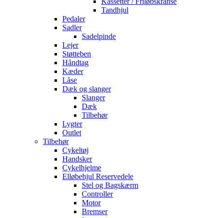
Kassetter / Friløbskranse
Tandhjul
Pedaler
Sadler
Sadelpinde
Lejer
Støtteben
Håndtag
Kæder
Låse
Dæk og slanger
Slanger
Dæk
Tilbehør
Lygter
Outlet
Tilbehør
Cykeltøj
Handsker
Cykelhjelme
Elløbehjul Reservedele
Stel og Bagskærm
Controller
Motor
Bremser