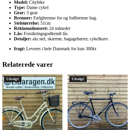
Model:
Citybike
Type:
Dame cykel
Gear:
3 gear
Bremser:
Fælgbremse for og fodbremse bag.
Stelstørrelse:
51cm
Reklamationsret:
24 måneder
Lås:
Forsikringsgodkendt lås
Detaljer:
alu stel, skærme, bagagebærer, cykelkurv.
fragt:
Leveres i hele Danmark for kun 300kr
Relaterede varer
Udsolgt!
Udsolgt!