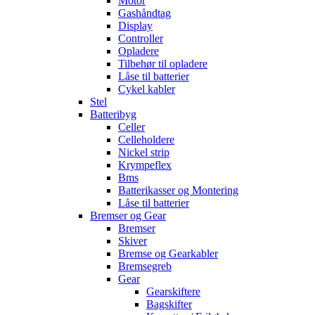
Motor
Gashåndtag
Display
Controller
Opladere
Tilbehør til opladere
Låse til batterier
Cykel kabler
Stel
Batteribyg
Celler
Celleholdere
Nickel strip
Krympeflex
Bms
Batterikasser og Montering
Låse til batterier
Bremser og Gear
Bremser
Skiver
Bremse og Gearkabler
Bremsegreb
Gear
Gearskiftere
Bagskifter