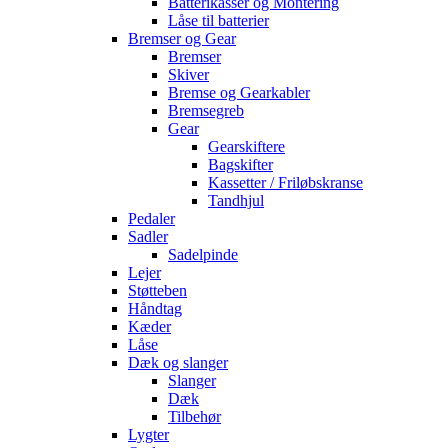
Batterikasser og Montering
Låse til batterier
Bremser og Gear
Bremser
Skiver
Bremse og Gearkabler
Bremsegreb
Gear
Gearskiftere
Bagskifter
Kassetter / Friløbskranse
Tandhjul
Pedaler
Sadler
Sadelpinde
Lejer
Støtteben
Håndtag
Kæder
Låse
Dæk og slanger
Slanger
Dæk
Tilbehør
Lygter