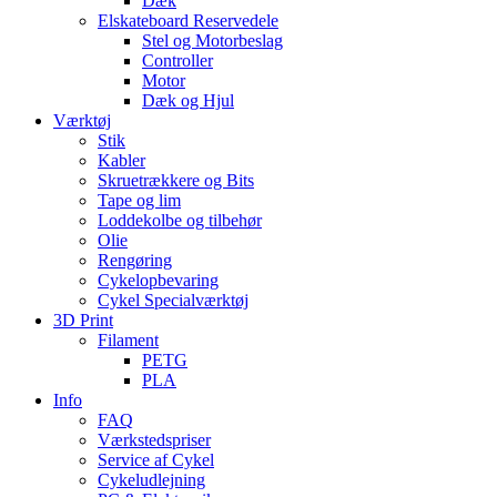
Dæk
Elskateboard Reservedele
Stel og Motorbeslag
Controller
Motor
Dæk og Hjul
Værktøj
Stik
Kabler
Skruetrækkere og Bits
Tape og lim
Loddekolbe og tilbehør
Olie
Rengøring
Cykelopbevaring
Cykel Specialværktøj
3D Print
Filament
PETG
PLA
Info
FAQ
Værkstedspriser
Service af Cykel
Cykeludlejning