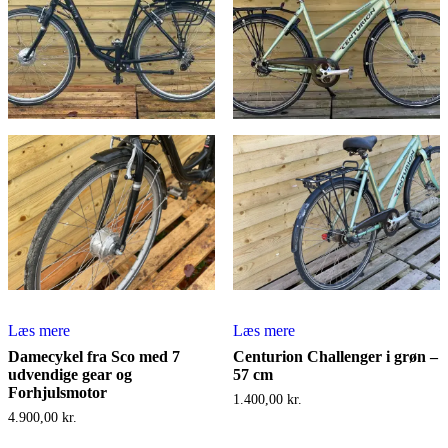
Læs mere
Læs mere
Damecykel fra Sco med 7
Centurion Challenger i grøn –
udvendige gear og
57 cm
Forhjulsmotor
1.400,00
kr.
4.900,00
kr.