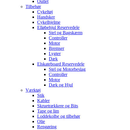
Outlet
Tilbehør
Cykeltøj
Handsker
Cykelhjelme
Elløbehjul Reservedele
Stel og Bagskærm
Controller
Motor
Bremser
Lygter
Dæk
Elskateboard Reservedele
Stel og Motorbeslag
Controller
Motor
Dæk og Hjul
Værktøj
Stik
Kabler
Skruetrækkere og Bits
Tape og lim
Loddekolbe og tilbehør
Olie
Rengøring