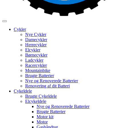
Cykler
Nye Cykler
Damecykler
Herrecykler
Elcykler
Børnecykler
Ladcykler
Racercykler
Mountainbike
Brugte Batterier
Nye og Renoverede Batterier
Renovering af dit Batteri
Cykeldele
Brugte Cykeldele
Elcykeldele
Nye og Renoverede Batterier
Brugte Batterier
Motor kit
Motor
Gashåndtag