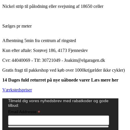
Nickel strip til pålodning eller svejsning af 18650 celler
Sælges pr meter
Afhentning 5min fra centrum af ringsted
Kun efter aftale: Sorøvej 186, 4173 Fjenneslev
Cvr: 44040069
-
Tlf: 30721049 - Joakim@elgaragen.dk
Gratis fragt til pakkeshop ved køb over 1000kr(gælder ikke cykler)
14 Dages fuld returret på nye uåbnede varer Læs mere her
Værkstedspriser
Tilmeld dig vores nyhedsbrev med rabatkoder og gode
tilbud:
*
Email Addresse