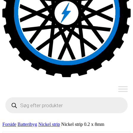
Products
search
Forside
Batteribyg
Nickel strip
Nickel strip 0.2 x 8mm