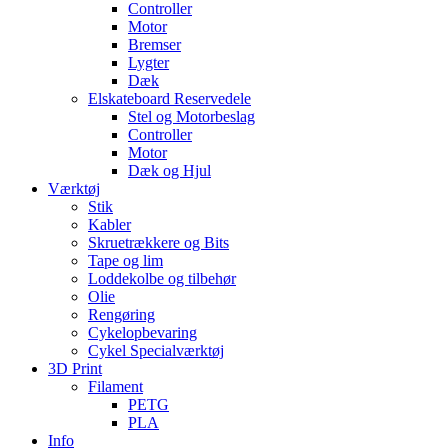
Controller
Motor
Bremser
Lygter
Dæk
Elskateboard Reservedele
Stel og Motorbeslag
Controller
Motor
Dæk og Hjul
Værktøj
Stik
Kabler
Skruetrækkere og Bits
Tape og lim
Loddekolbe og tilbehør
Olie
Rengøring
Cykelopbevaring
Cykel Specialværktøj
3D Print
Filament
PETG
PLA
Info