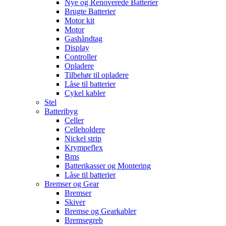
Nye og Renoverede Batterier
Brugte Batterier
Motor kit
Motor
Gashåndtag
Display
Controller
Opladere
Tilbehør til opladere
Låse til batterier
Cykel kabler
Stel
Batteribyg
Celler
Celleholdere
Nickel strip
Krympeflex
Bms
Batterikasser og Montering
Låse til batterier
Bremser og Gear
Bremser
Skiver
Bremse og Gearkabler
Bremsegreb