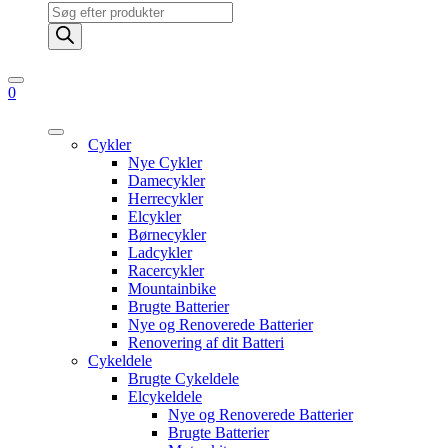
Products
search
0
Cykler
Nye Cykler
Damecykler
Herrecykler
Elcykler
Børnecykler
Ladcykler
Racercykler
Mountainbike
Brugte Batterier
Nye og Renoverede Batterier
Renovering af dit Batteri
Cykeldele
Brugte Cykeldele
Elcykeldele
Nye og Renoverede Batterier
Brugte Batterier