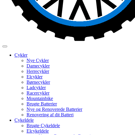
Cykler
Nye Cykler
Damecykler
Herrecykler
Elcykler
Børnecykler
Ladcykler
Racercykler
Mountainbike
Brugte Batterier
Nye og Renoverede Batterier
Renovering af dit Batteri
Cykeldele
Brugte Cykeldele
Elcykeldele