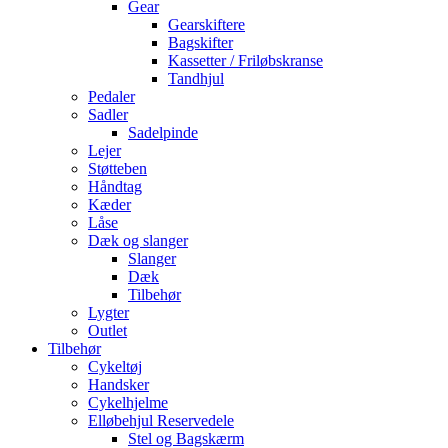
Gear
Gearskiftere
Bagskifter
Kassetter / Friløbskranse
Tandhjul
Pedaler
Sadler
Sadelpinde
Lejer
Støtteben
Håndtag
Kæder
Låse
Dæk og slanger
Slanger
Dæk
Tilbehør
Lygter
Outlet
Tilbehør
Cykeltøj
Handsker
Cykelhjelme
Elløbehjul Reservedele
Stel og Bagskærm