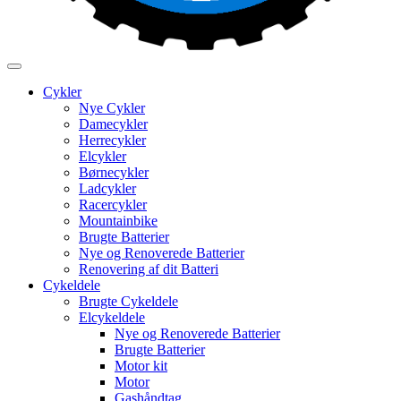
Cykler
Nye Cykler
Damecykler
Herrecykler
Elcykler
Børnecykler
Ladcykler
Racercykler
Mountainbike
Brugte Batterier
Nye og Renoverede Batterier
Renovering af dit Batteri
Cykeldele
Brugte Cykeldele
Elcykeldele
Nye og Renoverede Batterier
Brugte Batterier
Motor kit
Motor
Gashåndtag