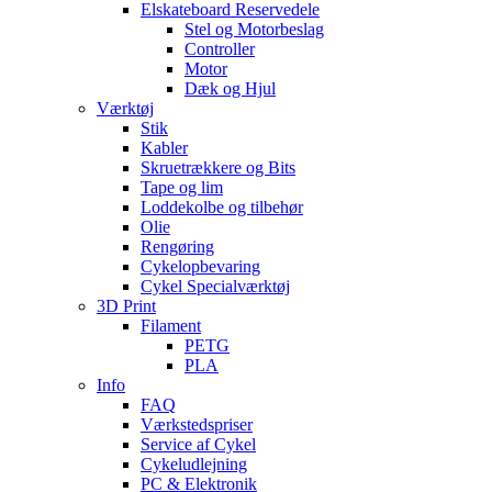
Elskateboard Reservedele
Stel og Motorbeslag
Controller
Motor
Dæk og Hjul
Værktøj
Stik
Kabler
Skruetrækkere og Bits
Tape og lim
Loddekolbe og tilbehør
Olie
Rengøring
Cykelopbevaring
Cykel Specialværktøj
3D Print
Filament
PETG
PLA
Info
FAQ
Værkstedspriser
Service af Cykel
Cykeludlejning
PC & Elektronik