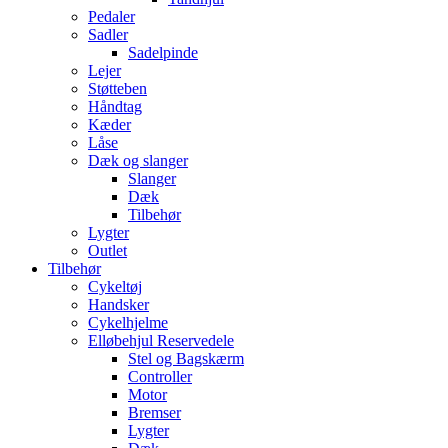
Pedaler
Sadler
Sadelpinde
Lejer
Støtteben
Håndtag
Kæder
Låse
Dæk og slanger
Slanger
Dæk
Tilbehør
Lygter
Outlet
Tilbehør
Cykeltøj
Handsker
Cykelhjelme
Elløbehjul Reservedele
Stel og Bagskærm
Controller
Motor
Bremser
Lygter