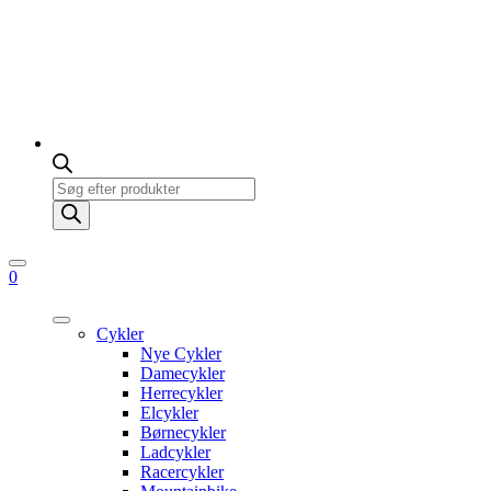
Products
search
0
Cykler
Nye Cykler
Damecykler
Herrecykler
Elcykler
Børnecykler
Ladcykler
Racercykler