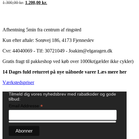
oprindelige
aktuelle
Den
Den
1.300,00
kr.
1.200,00
kr.
pris
pris
oprindelige
aktuelle
var:
er:
pris
pris
1.500,00 kr..
1.400,00 kr.
var:
er:
1.300,00 kr..
1.200,00 kr..
Afhentning 5min fra centrum af ringsted
Kun efter aftale: Sorøvej 186, 4173 Fjenneslev
Cvr: 44040069
-
Tlf: 30721049 - Joakim@elgaragen.dk
Gratis fragt til pakkeshop ved køb over 1000kr(gælder ikke cykler)
14 Dages fuld returret på nye uåbnede varer Læs mere her
Værkstedspriser
Tilmeld dig vores nyhedsbrev med rabatkoder og gode
tilbud:
*
Email Addresse