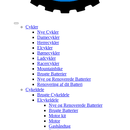
Cykler
Nye Cykler
Damecykler
Herrecykler
Elcykler
Børnecykler
Ladcykler
Racercykler
Mountainbike
Brugte Batterier
Nye og Renoverede Batterier
Renovering af dit Batteri
Cykeldele
Brugte Cykeldele
Elcykeldele
Nye og Renoverede Batterier
Brugte Batterier
Motor kit
Motor
Gashåndtag