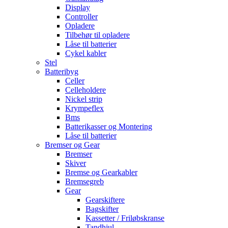
Display
Controller
Opladere
Tilbehør til opladere
Låse til batterier
Cykel kabler
Stel
Batteribyg
Celler
Celleholdere
Nickel strip
Krympeflex
Bms
Batterikasser og Montering
Låse til batterier
Bremser og Gear
Bremser
Skiver
Bremse og Gearkabler
Bremsegreb
Gear
Gearskiftere
Bagskifter
Kassetter / Friløbskranse
Tandhjul