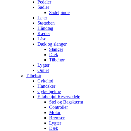
Pedaler
Sadler
Sadelpinde
Lejer
Støtteben
Håndtag
Kæder
Låse
Dæk og slanger
Slanger
Dæk
Tilbehør
Lygter
Outlet
Tilbehør
Cykeltøj
Handsker
Cykelhjelme
Elløbehjul Reservedele
Stel og Bagskærm
Controller
Motor
Bremser
Lygter
Dæk