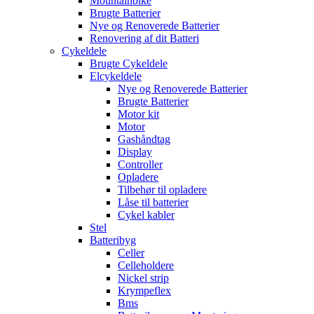
Mountainbike
Brugte Batterier
Nye og Renoverede Batterier
Renovering af dit Batteri
Cykeldele
Brugte Cykeldele
Elcykeldele
Nye og Renoverede Batterier
Brugte Batterier
Motor kit
Motor
Gashåndtag
Display
Controller
Opladere
Tilbehør til opladere
Låse til batterier
Cykel kabler
Stel
Batteribyg
Celler
Celleholdere
Nickel strip
Krympeflex
Bms