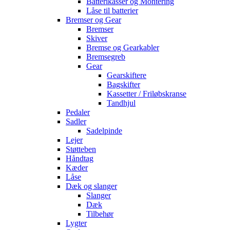
Batterikasser og Montering
Låse til batterier
Bremser og Gear
Bremser
Skiver
Bremse og Gearkabler
Bremsegreb
Gear
Gearskiftere
Bagskifter
Kassetter / Friløbskranse
Tandhjul
Pedaler
Sadler
Sadelpinde
Lejer
Støtteben
Håndtag
Kæder
Låse
Dæk og slanger
Slanger
Dæk
Tilbehør
Lygter