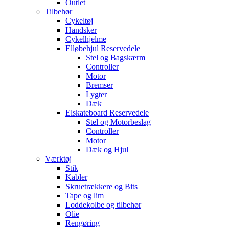
Outlet
Tilbehør
Cykeltøj
Handsker
Cykelhjelme
Elløbehjul Reservedele
Stel og Bagskærm
Controller
Motor
Bremser
Lygter
Dæk
Elskateboard Reservedele
Stel og Motorbeslag
Controller
Motor
Dæk og Hjul
Værktøj
Stik
Kabler
Skruetrækkere og Bits
Tape og lim
Loddekolbe og tilbehør
Olie
Rengøring