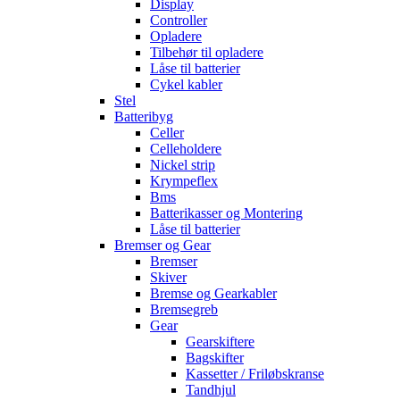
Display
Controller
Opladere
Tilbehør til opladere
Låse til batterier
Cykel kabler
Stel
Batteribyg
Celler
Celleholdere
Nickel strip
Krympeflex
Bms
Batterikasser og Montering
Låse til batterier
Bremser og Gear
Bremser
Skiver
Bremse og Gearkabler
Bremsegreb
Gear
Gearskiftere
Bagskifter
Kassetter / Friløbskranse
Tandhjul