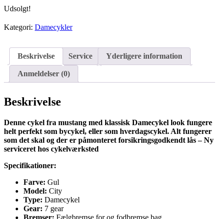
Udsolgt!
Kategori:
Damecykler
Beskrivelse
Service
Yderligere information
Anmeldelser (0)
Beskrivelse
Denne cykel fra mustang med klassisk Damecykel look fungere
helt perfekt som bycykel, eller som hverdagscykel. Alt fungerer
som det skal og der er påmonteret forsikringsgodkendt lås – Ny
serviceret hos cykelværksted
Specifikationer:
Farve:
Gul
Model:
City
Type:
Damecykel
Gear:
7 gear
Bremser:
Fælgbremse for og fodbremse bag