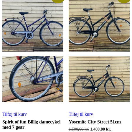
Tilføj til kurv
Tilføj til kurv
Spirit of fun Billig damecykel
Yosemite City Street 51cm
med 7 gear
Den
Den
1.500,00
kr.
1.400,00
kr.