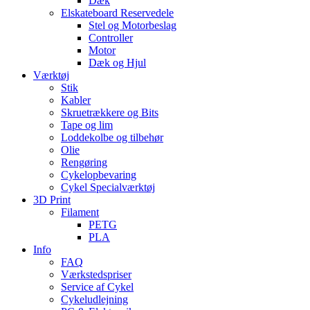
Dæk
Elskateboard Reservedele
Stel og Motorbeslag
Controller
Motor
Dæk og Hjul
Værktøj
Stik
Kabler
Skruetrækkere og Bits
Tape og lim
Loddekolbe og tilbehør
Olie
Rengøring
Cykelopbevaring
Cykel Specialværktøj
3D Print
Filament
PETG
PLA
Info
FAQ
Værkstedspriser
Service af Cykel
Cykeludlejning