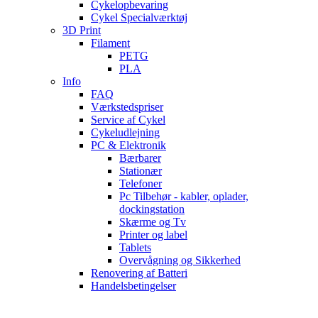
Cykelopbevaring
Cykel Specialværktøj
3D Print
Filament
PETG
PLA
Info
FAQ
Værkstedspriser
Service af Cykel
Cykeludlejning
PC & Elektronik
Bærbarer
Stationær
Telefoner
Pc Tilbehør - kabler, oplader,
dockingstation
Skærme og Tv
Printer og label
Tablets
Overvågning og Sikkerhed
Renovering af Batteri
Handelsbetingelser