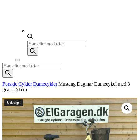
Products
search
Products
search
Forside
Cykler
Damecykler
Mustang Dagmar Damecykel med 3
gear – 51cm
Udsolgt!