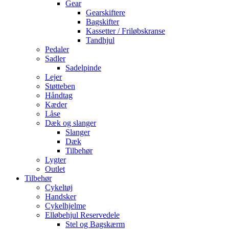
Gear
Gearskiftere
Bagskifter
Kassetter / Friløbskranse
Tandhjul
Pedaler
Sadler
Sadelpinde
Lejer
Støtteben
Håndtag
Kæder
Låse
Dæk og slanger
Slanger
Dæk
Tilbehør
Lygter
Outlet
Tilbehør
Cykeltøj
Handsker
Cykelhjelme
Elløbehjul Reservedele
Stel og Bagskærm