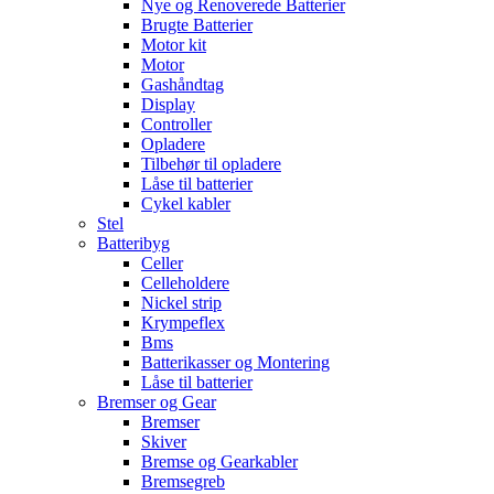
Nye og Renoverede Batterier
Brugte Batterier
Motor kit
Motor
Gashåndtag
Display
Controller
Opladere
Tilbehør til opladere
Låse til batterier
Cykel kabler
Stel
Batteribyg
Celler
Celleholdere
Nickel strip
Krympeflex
Bms
Batterikasser og Montering
Låse til batterier
Bremser og Gear
Bremser
Skiver
Bremse og Gearkabler
Bremsegreb