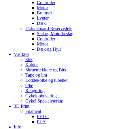
Controller
Motor
Bremser
Lygter
Dæk
Elskateboard Reservedele
Stel og Motorbeslag
Controller
Motor
Dæk og Hjul
Værktøj
Stik
Kabler
Skruetrækkere og Bits
Tape og lim
Loddekolbe og tilbehør
Olie
Rengøring
Cykelopbevaring
Cykel Specialværktøj
3D Print
Filament
PETG
PLA
Info