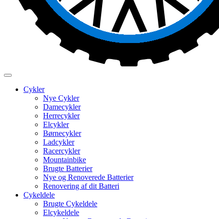
Cykler
Nye Cykler
Damecykler
Herrecykler
Elcykler
Børnecykler
Ladcykler
Racercykler
Mountainbike
Brugte Batterier
Nye og Renoverede Batterier
Renovering af dit Batteri
Cykeldele
Brugte Cykeldele
Elcykeldele