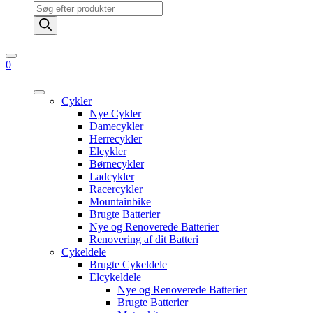
Products
search
0
Cykler
Nye Cykler
Damecykler
Herrecykler
Elcykler
Børnecykler
Ladcykler
Racercykler
Mountainbike
Brugte Batterier
Nye og Renoverede Batterier
Renovering af dit Batteri
Cykeldele
Brugte Cykeldele
Elcykeldele
Nye og Renoverede Batterier
Brugte Batterier