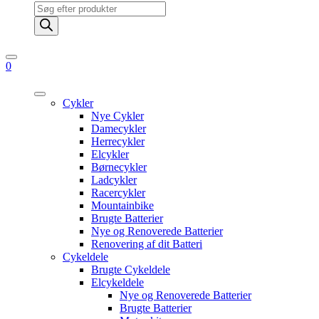
Products
search
0
Cykler
Nye Cykler
Damecykler
Herrecykler
Elcykler
Børnecykler
Ladcykler
Racercykler
Mountainbike
Brugte Batterier
Nye og Renoverede Batterier
Renovering af dit Batteri
Cykeldele
Brugte Cykeldele
Elcykeldele
Nye og Renoverede Batterier
Brugte Batterier