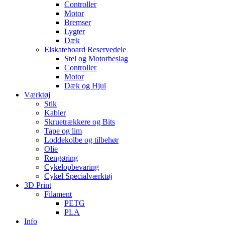
Controller
Motor
Bremser
Lygter
Dæk
Elskateboard Reservedele
Stel og Motorbeslag
Controller
Motor
Dæk og Hjul
Værktøj
Stik
Kabler
Skruetrækkere og Bits
Tape og lim
Loddekolbe og tilbehør
Olie
Rengøring
Cykelopbevaring
Cykel Specialværktøj
3D Print
Filament
PETG
PLA
Info