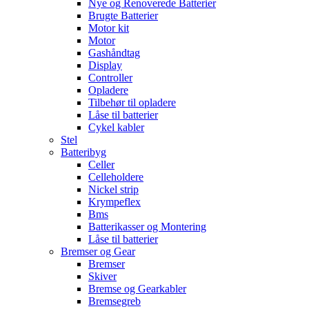
Nye og Renoverede Batterier
Brugte Batterier
Motor kit
Motor
Gashåndtag
Display
Controller
Opladere
Tilbehør til opladere
Låse til batterier
Cykel kabler
Stel
Batteribyg
Celler
Celleholdere
Nickel strip
Krympeflex
Bms
Batterikasser og Montering
Låse til batterier
Bremser og Gear
Bremser
Skiver
Bremse og Gearkabler
Bremsegreb