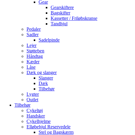
Gear
Gearskiftere
Bagskifter
Kassetter / Friløbskranse
Tandhjul
Pedaler
Sadler
Sadelpinde
Lejer
Støtteben
Håndtag
Kæder
Låse
Dæk og slanger
Slanger
Dæk
Tilbehør
Lygter
Outlet
Tilbehør
Cykeltøj
Handsker
Cykelhjelme
Elløbehjul Reservedele
Stel og Bagskærm