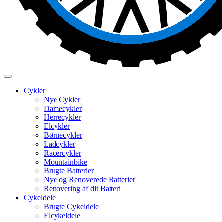
Cykler
Nye Cykler
Damecykler
Herrecykler
Elcykler
Børnecykler
Ladcykler
Racercykler
Mountainbike
Brugte Batterier
Nye og Renoverede Batterier
Renovering af dit Batteri
Cykeldele
Brugte Cykeldele
Elcykeldele