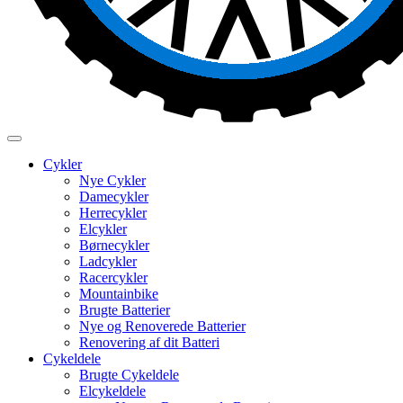
Cykler
Nye Cykler
Damecykler
Herrecykler
Elcykler
Børnecykler
Ladcykler
Racercykler
Mountainbike
Brugte Batterier
Nye og Renoverede Batterier
Renovering af dit Batteri
Cykeldele
Brugte Cykeldele
Elcykeldele