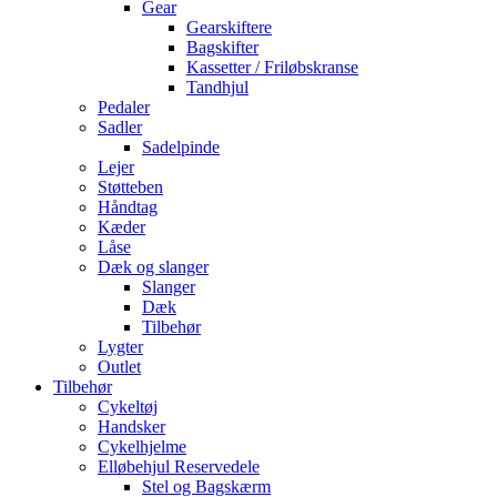
Gear
Gearskiftere
Bagskifter
Kassetter / Friløbskranse
Tandhjul
Pedaler
Sadler
Sadelpinde
Lejer
Støtteben
Håndtag
Kæder
Låse
Dæk og slanger
Slanger
Dæk
Tilbehør
Lygter
Outlet
Tilbehør
Cykeltøj
Handsker
Cykelhjelme
Elløbehjul Reservedele
Stel og Bagskærm