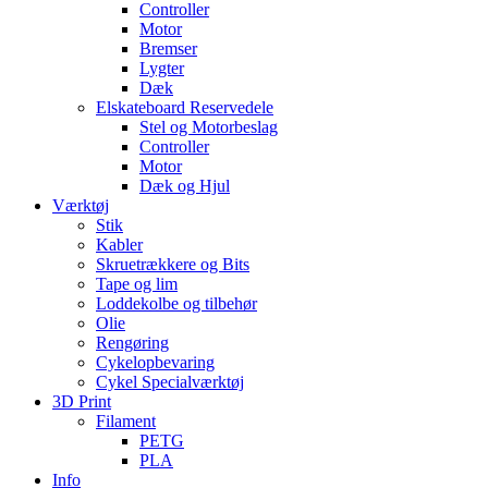
Controller
Motor
Bremser
Lygter
Dæk
Elskateboard Reservedele
Stel og Motorbeslag
Controller
Motor
Dæk og Hjul
Værktøj
Stik
Kabler
Skruetrækkere og Bits
Tape og lim
Loddekolbe og tilbehør
Olie
Rengøring
Cykelopbevaring
Cykel Specialværktøj
3D Print
Filament
PETG
PLA
Info