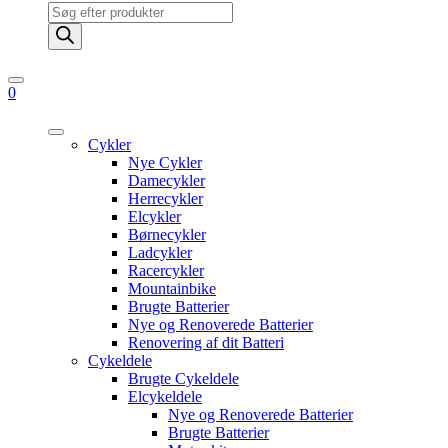
Products
search
0
Cykler
Nye Cykler
Damecykler
Herrecykler
Elcykler
Børnecykler
Ladcykler
Racercykler
Mountainbike
Brugte Batterier
Nye og Renoverede Batterier
Renovering af dit Batteri
Cykeldele
Brugte Cykeldele
Elcykeldele
Nye og Renoverede Batterier
Brugte Batterier