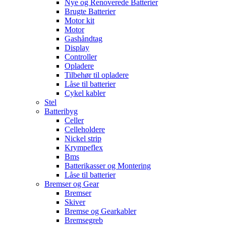
Nye og Renoverede Batterier
Brugte Batterier
Motor kit
Motor
Gashåndtag
Display
Controller
Opladere
Tilbehør til opladere
Låse til batterier
Cykel kabler
Stel
Batteribyg
Celler
Celleholdere
Nickel strip
Krympeflex
Bms
Batterikasser og Montering
Låse til batterier
Bremser og Gear
Bremser
Skiver
Bremse og Gearkabler
Bremsegreb