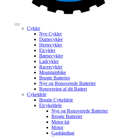
Cykler
Nye Cykler
Damecykler
Herrecykler
Elcykler
Børnecykler
Ladcykler
Racercykler
Mountainbike
Brugte Batterier
Nye og Renoverede Batterier
Renovering af dit Batteri
Cykeldele
Brugte Cykeldele
Elcykeldele
Nye og Renoverede Batterier
Brugte Batterier
Motor kit
Motor
Gashåndtag