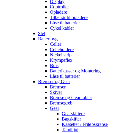
Display
Controller
Opladere
Tilbehør til opladere
Låse til batterier
Cykel kabler
Stel
Batteribyg
Celler
Celleholdere
Nickel strip
Krympeflex
Bms
Batterikasser og Montering
Låse til batterier
Bremser og Gear
Bremser
Skiver
Bremse og Gearkabler
Bremsegreb
Gear
Gearskiftere
Bagskifter
Kassetter / Friløbskranse
Tandhjul