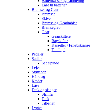
Batterikasser og Montering
Låse til batterier
Bremser og Gear
Bremser
Skiver
Bremse og Gearkabler
Bremsegreb
Gear
Gearskiftere
Bagskifter
Kassetter / Friløbskranse
Tandhjul
Pedaler
Sadler
Sadelpinde
Lejer
Støtteben
Håndtag
Kæder
Låse
Dæk og slanger
Slanger
Dæk
Tilbehør
Lygter