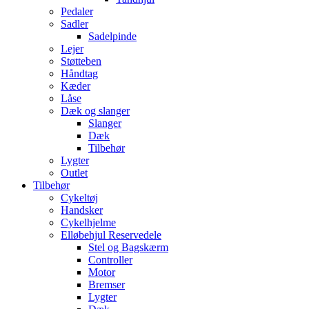
Pedaler
Sadler
Sadelpinde
Lejer
Støtteben
Håndtag
Kæder
Låse
Dæk og slanger
Slanger
Dæk
Tilbehør
Lygter
Outlet
Tilbehør
Cykeltøj
Handsker
Cykelhjelme
Elløbehjul Reservedele
Stel og Bagskærm
Controller
Motor
Bremser
Lygter