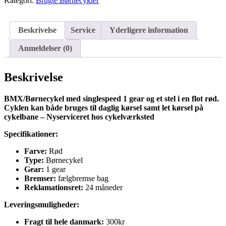
Kategori:
Brugte Børnecykler
Beskrivelse
Service
Yderligere information
Anmeldelser (0)
Beskrivelse
BMX/Børnecykel med singlespeed 1 gear og et stel i en flot rød.
Cyklen kan både bruges til daglig kørsel samt let kørsel på
cykelbane – Nyserviceret hos cykelværksted
Specifikationer:
Farve:
Rød
Type:
Børnecykel
Gear:
1 gear
Bremser:
fælgbremse bag
Reklamationsret:
24 måneder
Leveringsmuligheder:
Fragt til hele danmark:
300kr