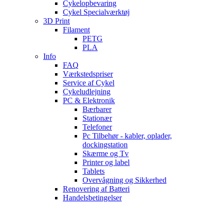
Cykelopbevaring
Cykel Specialværktøj
3D Print
Filament
PETG
PLA
Info
FAQ
Værkstedspriser
Service af Cykel
Cykeludlejning
PC & Elektronik
Bærbarer
Stationær
Telefoner
Pc Tilbehør - kabler, oplader,
dockingstation
Skærme og Tv
Printer og label
Tablets
Overvågning og Sikkerhed
Renovering af Batteri
Handelsbetingelser