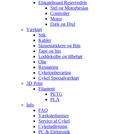
Elskateboard Reservedele
Stel og Motorbeslag
Controller
Motor
Dæk og Hjul
Værktøj
Stik
Kabler
Skruetrækkere og Bits
Tape og lim
Loddekolbe og tilbehør
Olie
Rengøring
Cykelopbevaring
Cykel Specialværktøj
3D Print
Filament
PETG
PLA
Info
FAQ
Værkstedspriser
Service af Cykel
Cykeludlejning
PC & Elektronik