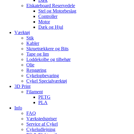
Dæk
Elskateboard Reservedele
Stel og Motorbeslag
Controller
Motor
Dæk og Hjul
Værktøj
Stik
Kabler
Skruetrækkere og Bits
Tape og lim
Loddekolbe og tilbehør
Olie
Rengøring
Cykelopbevaring
Cykel Specialværktøj
3D Print
Filament
PETG
PLA
Info
FAQ
Værkstedspriser
Service af Cykel
Cykeludlejning