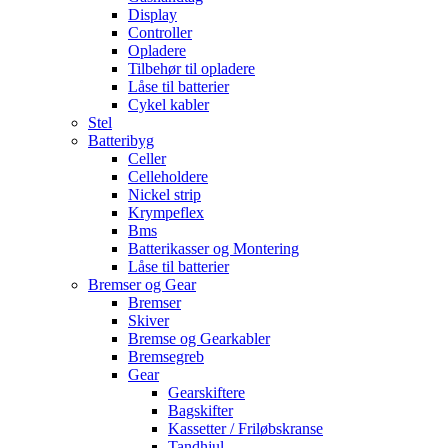
Display
Controller
Opladere
Tilbehør til opladere
Låse til batterier
Cykel kabler
Stel
Batteribyg
Celler
Celleholdere
Nickel strip
Krympeflex
Bms
Batterikasser og Montering
Låse til batterier
Bremser og Gear
Bremser
Skiver
Bremse og Gearkabler
Bremsegreb
Gear
Gearskiftere
Bagskifter
Kassetter / Friløbskranse
Tandhjul