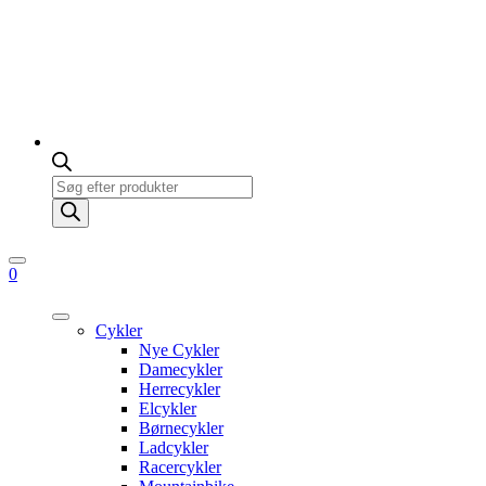
Products
search
0
Cykler
Nye Cykler
Damecykler
Herrecykler
Elcykler
Børnecykler
Ladcykler
Racercykler