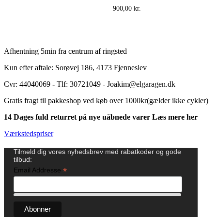
900,00
kr.
Afhentning 5min fra centrum af ringsted
Kun efter aftale: Sorøvej 186, 4173 Fjenneslev
Cvr: 44040069
-
Tlf: 30721049 - Joakim@elgaragen.dk
Gratis fragt til pakkeshop ved køb over 1000kr(gælder ikke cykler)
14 Dages fuld returret på nye uåbnede varer Læs mere her
Værkstedspriser
Tilmeld dig vores nyhedsbrev med rabatkoder og gode
tilbud:
*
Email Addresse