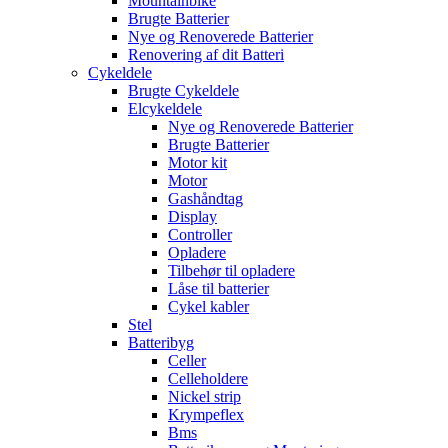
Mountainbike
Brugte Batterier
Nye og Renoverede Batterier
Renovering af dit Batteri
Cykeldele
Brugte Cykeldele
Elcykeldele
Nye og Renoverede Batterier
Brugte Batterier
Motor kit
Motor
Gashåndtag
Display
Controller
Opladere
Tilbehør til opladere
Låse til batterier
Cykel kabler
Stel
Batteribyg
Celler
Celleholdere
Nickel strip
Krympeflex
Bms