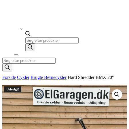
Products
search
Products
search
Forside
Cykler
Brugte Børnecykler
Hard Shredder BMX 20″
Udsolgt!