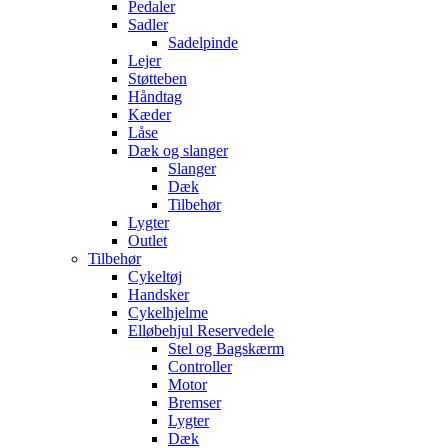
Pedaler
Sadler
Sadelpinde
Lejer
Støtteben
Håndtag
Kæder
Låse
Dæk og slanger
Slanger
Dæk
Tilbehør
Lygter
Outlet
Tilbehør
Cykeltøj
Handsker
Cykelhjelme
Elløbehjul Reservedele
Stel og Bagskærm
Controller
Motor
Bremser
Lygter
Dæk