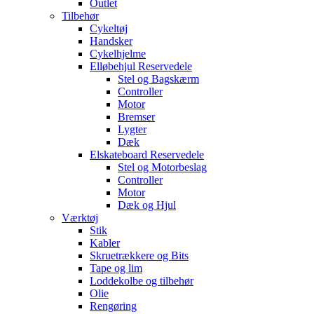
Outlet
Tilbehør
Cykeltøj
Handsker
Cykelhjelme
Elløbehjul Reservedele
Stel og Bagskærm
Controller
Motor
Bremser
Lygter
Dæk
Elskateboard Reservedele
Stel og Motorbeslag
Controller
Motor
Dæk og Hjul
Værktøj
Stik
Kabler
Skruetrækkere og Bits
Tape og lim
Loddekolbe og tilbehør
Olie
Rengøring