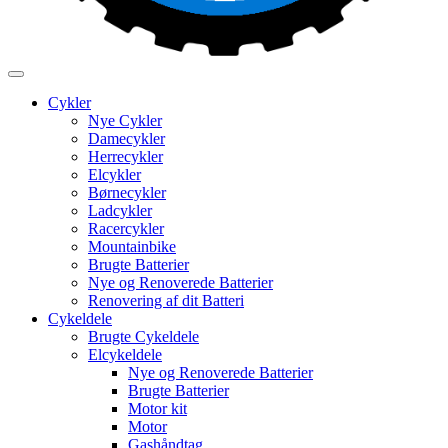
Cykler
Nye Cykler
Damecykler
Herrecykler
Elcykler
Børnecykler
Ladcykler
Racercykler
Mountainbike
Brugte Batterier
Nye og Renoverede Batterier
Renovering af dit Batteri
Cykeldele
Brugte Cykeldele
Elcykeldele
Nye og Renoverede Batterier
Brugte Batterier
Motor kit
Motor
Gashåndtag