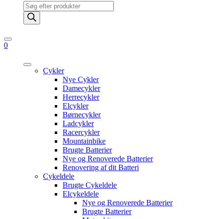
Products
search
0
Cykler
Nye Cykler
Damecykler
Herrecykler
Elcykler
Børnecykler
Ladcykler
Racercykler
Mountainbike
Brugte Batterier
Nye og Renoverede Batterier
Renovering af dit Batteri
Cykeldele
Brugte Cykeldele
Elcykeldele
Nye og Renoverede Batterier
Brugte Batterier