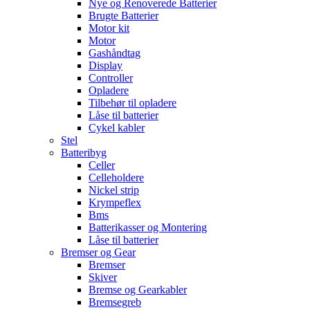
Nye og Renoverede Batterier
Brugte Batterier
Motor kit
Motor
Gashåndtag
Display
Controller
Opladere
Tilbehør til opladere
Låse til batterier
Cykel kabler
Stel
Batteribyg
Celler
Celleholdere
Nickel strip
Krympeflex
Bms
Batterikasser og Montering
Låse til batterier
Bremser og Gear
Bremser
Skiver
Bremse og Gearkabler
Bremsegreb