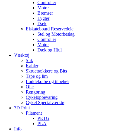
Controller
Motor
Bremser
Lygter
Dæk
Elskateboard Reservedele
Stel og Motorbeslag
Controller
Motor
Dæk og Hjul
Værktøj
Stik
Kabler
Skruetrækkere og Bits
Tape og lim
Loddekolbe og tilbehør
Olie
Rengøring
Cykelopbevaring
Cykel Specialværktøj
3D Print
Filament
PETG
PLA
Info