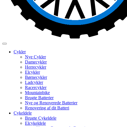
Cykler
Nye Cykler
Damecykler
Herrecykler
Elcykler
Børnecykler
Ladcykler
Racercykler
Mountainbike
Brugte Batterier
Nye og Renoverede Batterier
Renovering af dit Batteri
Cykeldele
Brugte Cykeldele
Elcykeldele