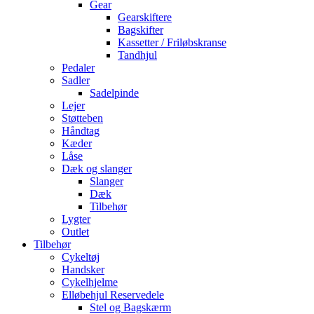
Gear
Gearskiftere
Bagskifter
Kassetter / Friløbskranse
Tandhjul
Pedaler
Sadler
Sadelpinde
Lejer
Støtteben
Håndtag
Kæder
Låse
Dæk og slanger
Slanger
Dæk
Tilbehør
Lygter
Outlet
Tilbehør
Cykeltøj
Handsker
Cykelhjelme
Elløbehjul Reservedele
Stel og Bagskærm