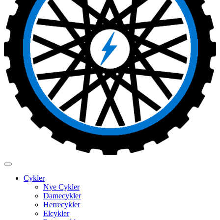
Cykler
Nye Cykler
Damecykler
Herrecykler
Elcykler