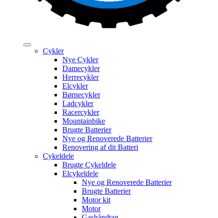
Cykler
Nye Cykler
Damecykler
Herrecykler
Elcykler
Børnecykler
Ladcykler
Racercykler
Mountainbike
Brugte Batterier
Nye og Renoverede Batterier
Renovering af dit Batteri
Cykeldele
Brugte Cykeldele
Elcykeldele
Nye og Renoverede Batterier
Brugte Batterier
Motor kit
Motor
Gashåndtag