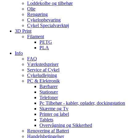
Loddekolbe og tilbehør
Olie
Rengøring
Cykelopbevaring
Cykel Specialværktøj
3D Print
Filament
PETG
PLA
Info
FAQ
Værkstedspriser
Service af Cykel
Cykeludlejning
PC & Elektronik
Bærbarer
Stationær
Telefoner
Pc Tilbehør - kabler, oplader, dockingstation
Skærme og Tv
Printer og label
Tablets
Overvågning og Sikkerhed
Renovering af Batteri
Handelsbetingelser