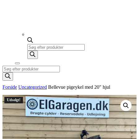
Products
search
Products
search
Forside
Uncategorized
Bellevue pigeykel med 20″ hjul
Udsolgt!