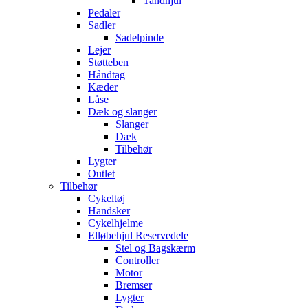
Tandhjul
Pedaler
Sadler
Sadelpinde
Lejer
Støtteben
Håndtag
Kæder
Låse
Dæk og slanger
Slanger
Dæk
Tilbehør
Lygter
Outlet
Tilbehør
Cykeltøj
Handsker
Cykelhjelme
Elløbehjul Reservedele
Stel og Bagskærm
Controller
Motor
Bremser
Lygter