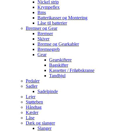
Nickel strip
Krympeflex
Bms
Batterikasser og Montering
Låse til batterier
Bremser og Gear
Bremser
Skiver
Bremse og Gearkabler
Bremsegreb
Gear
Gearskiftere
Bagskifter
Kassetter / Friløbskranse
Tandhjul
Pedaler
Sadler
Sadelpinde
Lejer
Støtteben
Håndtag
Kæder
Låse
Dæk og slanger
Slanger