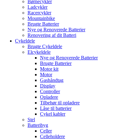
Børnecykler
Ladcykler
Racercykler
Mountainbike
Brugte Batterier
Nye og Renoverede Batterier
Renovering af dit Batteri
Cykeldele
Brugte Cykeldele
Elcykeldele
Nye og Renoverede Batterier
Brugte Batterier
Motor kit
Motor
Gashåndtag
Display
Controller
Opladere
Tilbehør til opladere
Låse til batterier
Cykel kabler
Stel
Batteribyg
Celler
Celleholdere