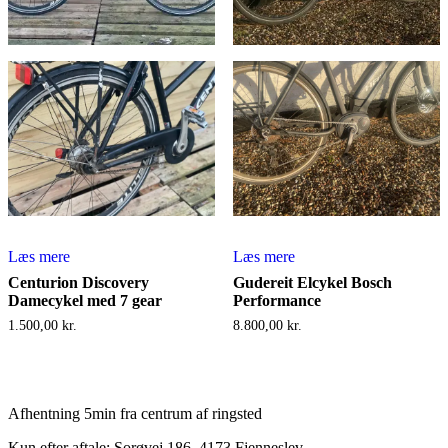
Læs mere
Læs mere
Centurion Discovery
Gudereit Elcykel Bosch
Damecykel med 7 gear
Performance
1.500,00
kr.
8.800,00
kr.
Afhentning 5min fra centrum af ringsted
Kun efter aftale: Sorøvej 186, 4173 Fjenneslev