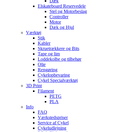
Dæk
Elskateboard Reservedele
Stel og Motorbeslag
Controller
Motor
Dæk og Hjul
Værktøj
Stik
Kabler
Skruetrækkere og Bits
Tape og lim
Loddekolbe og tilbehør
Olie
Rengøring
Cykelopbevaring
Cykel Specialværktøj
3D Print
Filament
PETG
PLA
Info
FAQ
Værkstedspriser
Service af Cykel
Cykeludlejning