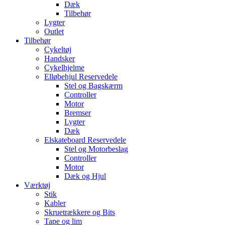
Dæk
Tilbehør
Lygter
Outlet
Tilbehør
Cykeltøj
Handsker
Cykelhjelme
Elløbehjul Reservedele
Stel og Bagskærm
Controller
Motor
Bremser
Lygter
Dæk
Elskateboard Reservedele
Stel og Motorbeslag
Controller
Motor
Dæk og Hjul
Værktøj
Stik
Kabler
Skruetrækkere og Bits
Tape og lim