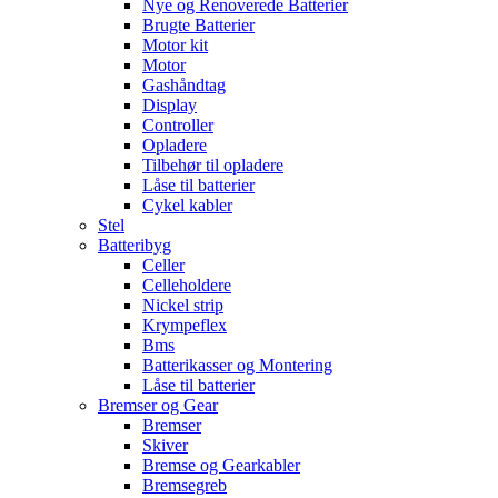
Nye og Renoverede Batterier
Brugte Batterier
Motor kit
Motor
Gashåndtag
Display
Controller
Opladere
Tilbehør til opladere
Låse til batterier
Cykel kabler
Stel
Batteribyg
Celler
Celleholdere
Nickel strip
Krympeflex
Bms
Batterikasser og Montering
Låse til batterier
Bremser og Gear
Bremser
Skiver
Bremse og Gearkabler
Bremsegreb