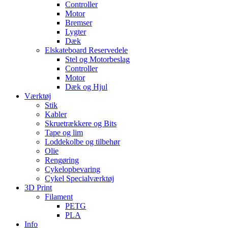
Controller
Motor
Bremser
Lygter
Dæk
Elskateboard Reservedele
Stel og Motorbeslag
Controller
Motor
Dæk og Hjul
Værktøj
Stik
Kabler
Skruetrækkere og Bits
Tape og lim
Loddekolbe og tilbehør
Olie
Rengøring
Cykelopbevaring
Cykel Specialværktøj
3D Print
Filament
PETG
PLA
Info