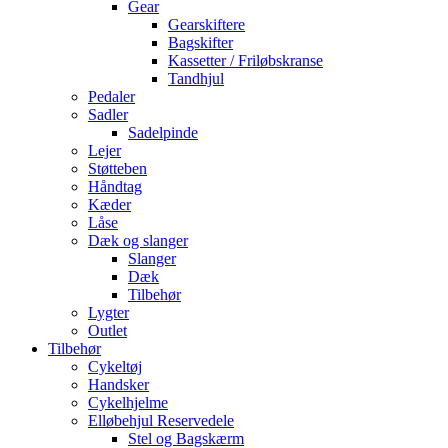
Gear
Gearskiftere
Bagskifter
Kassetter / Friløbskranse
Tandhjul
Pedaler
Sadler
Sadelpinde
Lejer
Støtteben
Håndtag
Kæder
Låse
Dæk og slanger
Slanger
Dæk
Tilbehør
Lygter
Outlet
Tilbehør
Cykeltøj
Handsker
Cykelhjelme
Elløbehjul Reservedele
Stel og Bagskærm