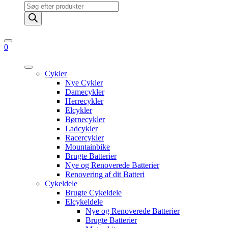
Products
search
0
Cykler
Nye Cykler
Damecykler
Herrecykler
Elcykler
Børnecykler
Ladcykler
Racercykler
Mountainbike
Brugte Batterier
Nye og Renoverede Batterier
Renovering af dit Batteri
Cykeldele
Brugte Cykeldele
Elcykeldele
Nye og Renoverede Batterier
Brugte Batterier