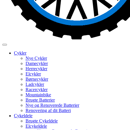
Cykler
Nye Cykler
Damecykler
Herrecykler
Elcykler
Børnecykler
Ladcykler
Racercykler
Mountainbike
Brugte Batterier
Nye og Renoverede Batterier
Renovering af dit Batteri
Cykeldele
Brugte Cykeldele
Elcykeldele