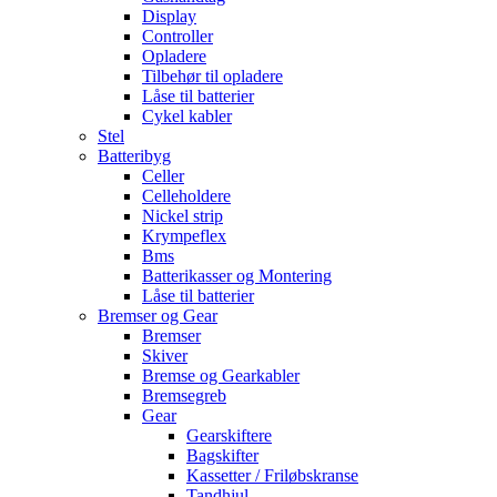
Display
Controller
Opladere
Tilbehør til opladere
Låse til batterier
Cykel kabler
Stel
Batteribyg
Celler
Celleholdere
Nickel strip
Krympeflex
Bms
Batterikasser og Montering
Låse til batterier
Bremser og Gear
Bremser
Skiver
Bremse og Gearkabler
Bremsegreb
Gear
Gearskiftere
Bagskifter
Kassetter / Friløbskranse
Tandhjul