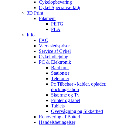
Cykelopbevaring
Cykel Specialværktøj
3D Print
Filament
PETG
PLA
Info
FAQ
Værkstedspriser
Service af Cykel
Cykeludlejning
PC & Elektronik
Bærbarer
Stationær
Telefoner
Pc Tilbehør - kabler, oplader,
dockingstation
Skærme og Tv
Printer og label
Tablets
Overvågning og Sikkerhed
Renovering af Batteri
Handelsbetingelser