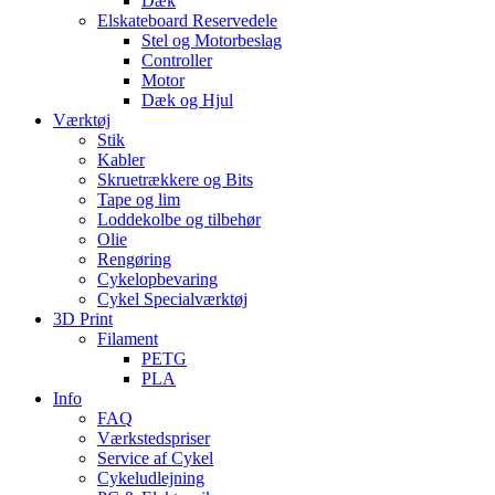
Dæk
Elskateboard Reservedele
Stel og Motorbeslag
Controller
Motor
Dæk og Hjul
Værktøj
Stik
Kabler
Skruetrækkere og Bits
Tape og lim
Loddekolbe og tilbehør
Olie
Rengøring
Cykelopbevaring
Cykel Specialværktøj
3D Print
Filament
PETG
PLA
Info
FAQ
Værkstedspriser
Service af Cykel
Cykeludlejning