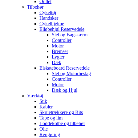
Outlet
Tilbehør
Cykeltøj
Handsker
Cykelhjelme
Elløbehjul Reservedele
Stel og Bagskærm
Controller
Motor
Bremser
Lygter
Dæk
Elskateboard Reservedele
Stel og Motorbeslag
Controller
Motor
Dæk og Hjul
Værktøj
Stik
Kabler
Skruetrækkere og Bits
Tape og lim
Loddekolbe og tilbehør
Olie
Rengøring