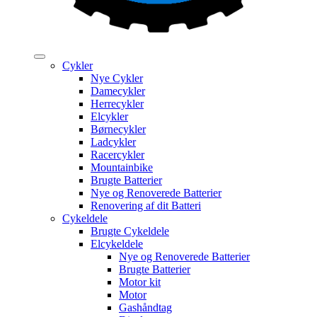
Cykler
Nye Cykler
Damecykler
Herrecykler
Elcykler
Børnecykler
Ladcykler
Racercykler
Mountainbike
Brugte Batterier
Nye og Renoverede Batterier
Renovering af dit Batteri
Cykeldele
Brugte Cykeldele
Elcykeldele
Nye og Renoverede Batterier
Brugte Batterier
Motor kit
Motor
Gashåndtag