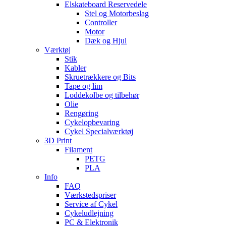
Elskateboard Reservedele
Stel og Motorbeslag
Controller
Motor
Dæk og Hjul
Værktøj
Stik
Kabler
Skruetrækkere og Bits
Tape og lim
Loddekolbe og tilbehør
Olie
Rengøring
Cykelopbevaring
Cykel Specialværktøj
3D Print
Filament
PETG
PLA
Info
FAQ
Værkstedspriser
Service af Cykel
Cykeludlejning
PC & Elektronik