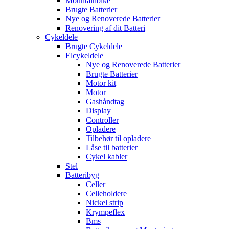
Mountainbike
Brugte Batterier
Nye og Renoverede Batterier
Renovering af dit Batteri
Cykeldele
Brugte Cykeldele
Elcykeldele
Nye og Renoverede Batterier
Brugte Batterier
Motor kit
Motor
Gashåndtag
Display
Controller
Opladere
Tilbehør til opladere
Låse til batterier
Cykel kabler
Stel
Batteribyg
Celler
Celleholdere
Nickel strip
Krympeflex
Bms