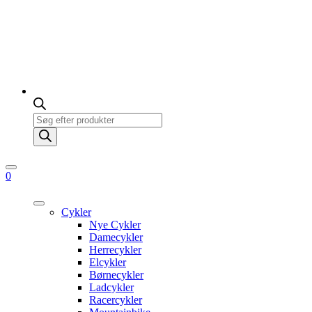
Products
search
0
Cykler
Nye Cykler
Damecykler
Herrecykler
Elcykler
Børnecykler
Ladcykler
Racercykler