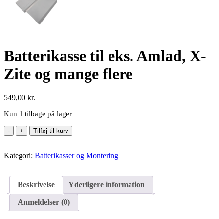
Batterikasse til eks. Amlad, X-
Zite og mange flere
549,00
kr.
Kun 1 tilbage på lager
Batterikasse
Tilføj til kurv
til
eks.
Kategori:
Amlad,
Batterikasser og Montering
X-
Zite
og
Beskrivelse
Yderligere information
mange
flere
Anmeldelser (0)
antal