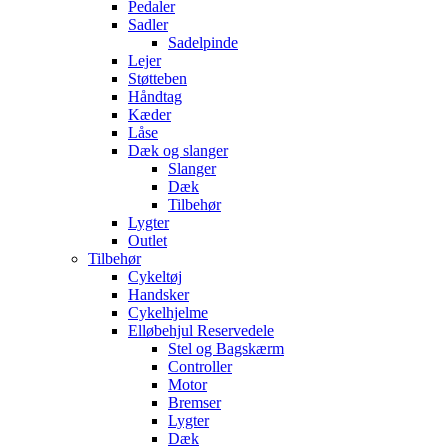
Pedaler
Sadler
Sadelpinde
Lejer
Støtteben
Håndtag
Kæder
Låse
Dæk og slanger
Slanger
Dæk
Tilbehør
Lygter
Outlet
Tilbehør
Cykeltøj
Handsker
Cykelhjelme
Elløbehjul Reservedele
Stel og Bagskærm
Controller
Motor
Bremser
Lygter
Dæk