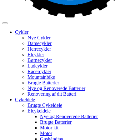
Cykler
Nye Cykler
Damecykler
Herrecykler
Elcykler
Børnecykler
Ladcykler
Racercykler
Mountainbike
Brugte Batterier
Nye og Renoverede Batterier
Renovering af dit Batteri
Cykeldele
Brugte Cykeldele
Elcykeldele
Nye og Renoverede Batterier
Brugte Batterier
Motor kit
Motor
Gashåndtag