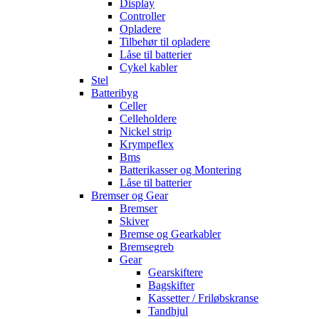
Display
Controller
Opladere
Tilbehør til opladere
Låse til batterier
Cykel kabler
Stel
Batteribyg
Celler
Celleholdere
Nickel strip
Krympeflex
Bms
Batterikasser og Montering
Låse til batterier
Bremser og Gear
Bremser
Skiver
Bremse og Gearkabler
Bremsegreb
Gear
Gearskiftere
Bagskifter
Kassetter / Friløbskranse
Tandhjul