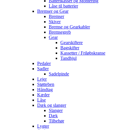
Batterikasser og Montering
Låse til batterier
Bremser og Gear
Bremser
Skiver
Bremse og Gearkabler
Bremsegreb
Gear
Gearskiftere
Bagskifter
Kassetter / Friløbskranse
Tandhjul
Pedaler
Sadler
Sadelpinde
Lejer
Støtteben
Håndtag
Kæder
Låse
Dæk og slanger
Slanger
Dæk
Tilbehør
Lygter