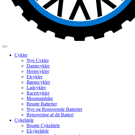
Cykler
Nye Cykler
Damecykler
Herrecykler
Elcykler
Børnecykler
Ladcykler
Racercykler
Mountainbike
Brugte Batterier
Nye og Renoverede Batterier
Renovering af dit Batteri
Cykeldele
Brugte Cykeldele
Elcykeldele