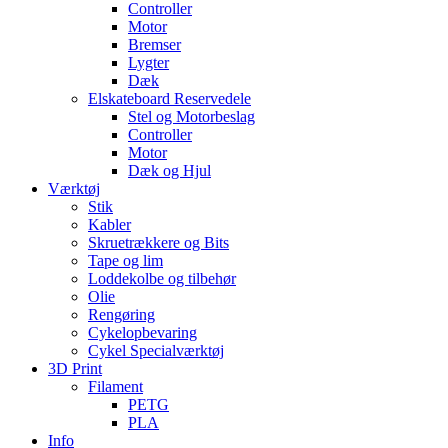
Controller
Motor
Bremser
Lygter
Dæk
Elskateboard Reservedele
Stel og Motorbeslag
Controller
Motor
Dæk og Hjul
Værktøj
Stik
Kabler
Skruetrækkere og Bits
Tape og lim
Loddekolbe og tilbehør
Olie
Rengøring
Cykelopbevaring
Cykel Specialværktøj
3D Print
Filament
PETG
PLA
Info