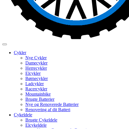
Cykler
Nye Cykler
Damecykler
Herrecykler
Elcykler
Børnecykler
Ladcykler
Racercykler
Mountainbike
Brugte Batterier
Nye og Renoverede Batterier
Renovering af dit Batteri
Cykeldele
Brugte Cykeldele
Elcykeldele