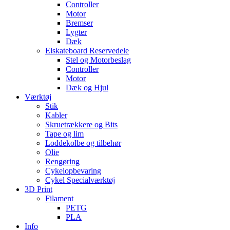
Controller
Motor
Bremser
Lygter
Dæk
Elskateboard Reservedele
Stel og Motorbeslag
Controller
Motor
Dæk og Hjul
Værktøj
Stik
Kabler
Skruetrækkere og Bits
Tape og lim
Loddekolbe og tilbehør
Olie
Rengøring
Cykelopbevaring
Cykel Specialværktøj
3D Print
Filament
PETG
PLA
Info