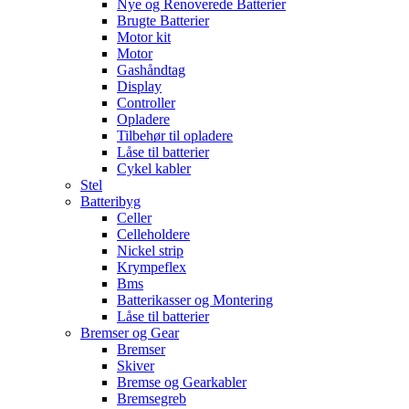
Nye og Renoverede Batterier
Brugte Batterier
Motor kit
Motor
Gashåndtag
Display
Controller
Opladere
Tilbehør til opladere
Låse til batterier
Cykel kabler
Stel
Batteribyg
Celler
Celleholdere
Nickel strip
Krympeflex
Bms
Batterikasser og Montering
Låse til batterier
Bremser og Gear
Bremser
Skiver
Bremse og Gearkabler
Bremsegreb