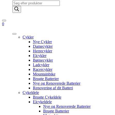
Products
search
0
Cykler
Nye Cykler
Damecykler
Herrecykler
Elcykler
Børnecykler
Ladcykler
Racercykler
Mountainbike
Brugte Batterier
Nye og Renoverede Batterier
Renovering af dit Batteri
Cykeldele
Brugte Cykeldele
Elcykeldele
Nye og Renoverede Batterier
Brugte Batterier