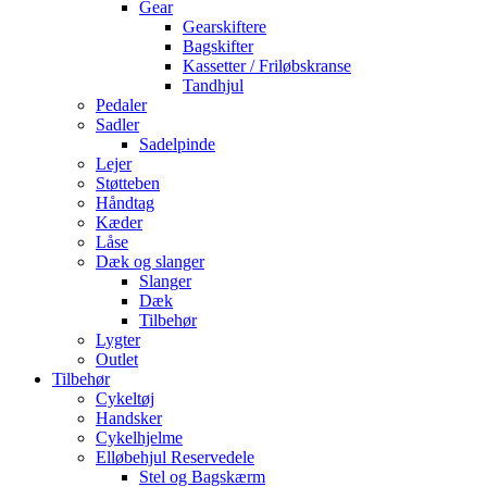
Gear
Gearskiftere
Bagskifter
Kassetter / Friløbskranse
Tandhjul
Pedaler
Sadler
Sadelpinde
Lejer
Støtteben
Håndtag
Kæder
Låse
Dæk og slanger
Slanger
Dæk
Tilbehør
Lygter
Outlet
Tilbehør
Cykeltøj
Handsker
Cykelhjelme
Elløbehjul Reservedele
Stel og Bagskærm