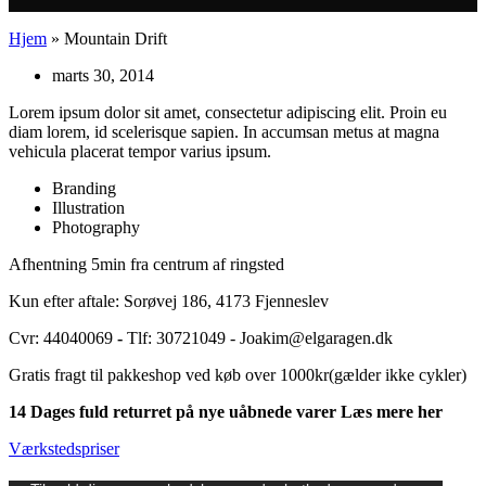
Hjem
»
Mountain Drift
marts 30, 2014
Lorem ipsum dolor sit amet, consectetur adipiscing elit. Proin eu
diam lorem, id scelerisque sapien. In accumsan metus at magna
vehicula placerat tempor varius ipsum.
Branding
Illustration
Photography
Afhentning 5min fra centrum af ringsted
Kun efter aftale: Sorøvej 186, 4173 Fjenneslev
Cvr: 44040069
-
Tlf: 30721049 - Joakim@elgaragen.dk
Gratis fragt til pakkeshop ved køb over 1000kr(gælder ikke cykler)
14 Dages fuld returret på nye uåbnede varer Læs mere her
Værkstedspriser