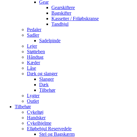
Gear
Gearskiftere
Bagskifter
Kassetter / Friløbskranse
Tandhjul
Pedaler
Sadler
Sadelpinde
Lejer
Støtteben
Håndtag
Kæder
Låse
Dæk og slanger
Slanger
Dæk
Tilbehør
Lygter
Outlet
Tilbehør
Cykeltøj
Handsker
Cykelhjelme
Elløbehjul Reservedele
Stel og Bagskærm