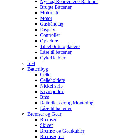
Nye og Renoverede Batterier
Brugte Batterier
Motor kit
Motor
Gashåndtag
Display
Controller
Opladere
Tilbehør til opladere
Låse til batterier
Cykel kabler
Stel
Batteribyg
Celler
Celleholdere
Nickel strip
Krympeflex
Bms
Batterikasser og Montering
Låse til batterier
Bremser og Gear
Bremser
Skiver
Bremse og Gearkabler
Bremsegreb