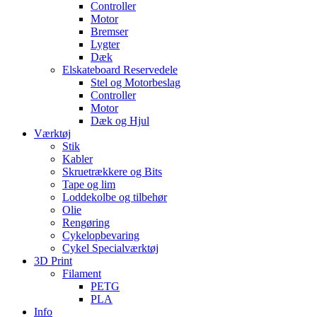
Controller
Motor
Bremser
Lygter
Dæk
Elskateboard Reservedele
Stel og Motorbeslag
Controller
Motor
Dæk og Hjul
Værktøj
Stik
Kabler
Skruetrækkere og Bits
Tape og lim
Loddekolbe og tilbehør
Olie
Rengøring
Cykelopbevaring
Cykel Specialværktøj
3D Print
Filament
PETG
PLA
Info