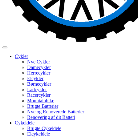
Cykler
Nye Cykler
Damecykler
Herrecykler
Elcykler
Børnecykler
Ladcykler
Racercykler
Mountainbike
Brugte Batterier
Nye og Renoverede Batterier
Renovering af dit Batteri
Cykeldele
Brugte Cykeldele
Elcykeldele