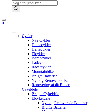
Products
search
0
Cykler
Nye Cykler
Damecykler
Herrecykler
Elcykler
Børnecykler
Ladcykler
Racercykler
Mountainbike
Brugte Batterier
Nye og Renoverede Batterier
Renovering af dit Batteri
Cykeldele
Brugte Cykeldele
Elcykeldele
Nye og Renoverede Batterier
Brugte Batterier